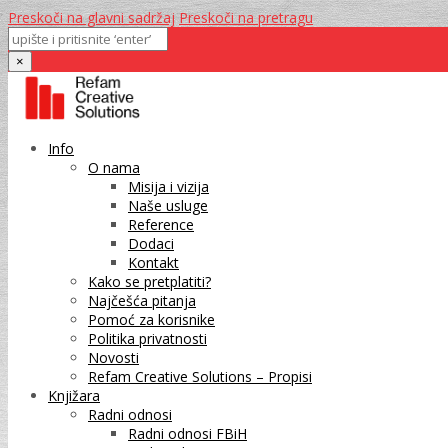
Preskoči na glavni sadržaj
Preskoči na pretragu
×
Info
O nama
Misija i vizija
Naše usluge
Reference
Dodaci
Kontakt
Kako se pretplatiti?
Najčešća pitanja
Pomoć za korisnike
Politika privatnosti
Novosti
Refam Creative Solutions – Propisi
Knjižara
Radni odnosi
Radni odnosi FBiH