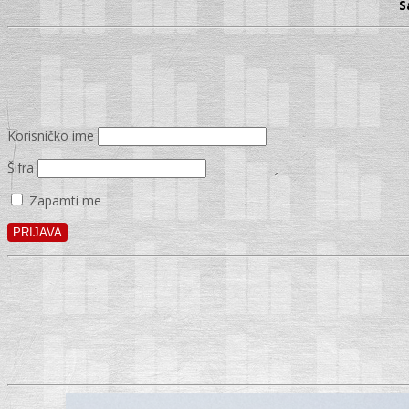
S
Korisničko ime
Šifra
Zapamti me