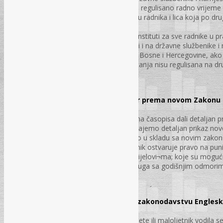
Federaciji Bosne i Hercegovine, kojima je regulisano radno vrijeme 
noćni rad, te evidencija prisutnosti na radu radnika i lica koja po 
matična evidencija.
Zakonom o radu regulisani su ovi pravni instituti za sve radnike u pr
poslodavca, te se kao opšti propis odnosi i na državne službenike 
službe na svim nivoima vlasti u Federaciji Bosne i Hercegovine, a
državne službenike i namještenike ova pitanja nisu regulisana na dru
odredbe tih posebnih zakona
PS – br. 12. str. 46-52.
Ostvarivanje prava na godišnji odmor prema novom Zakonu o
Alan Vajda, mag. iur.
S obzirom da smo u prethodnim brojevima časopisa dali detaljan p
Hrvatske, navedenim stručnim člankom dajemo detaljan prikaz nov
odmora. Naime, istim pojašnjavamo kako u skladu sa novim zakono
odmora radnika; u kojim slučajevima radnik ostvaruje pravo na puni
odmora; kako godišnji odmor koristiti u dijelovi¬ma; koje su mog
sljedeću kalendarsku godinu te mnoga druga sa godišnjim odmorima
u praksi
PS – br. 12. str. 53-60.
Krivičnopravni status maloljetnika u zakonodavstvu Engleske
Nejra Muharemović Orić, dipl. iur.
O činjenici da je učinilac krivičnog djela dijete ili maloljetnik vodila 