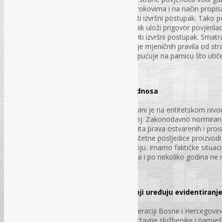
prejudicirana. Ako se radnje preduzmu u rokovima i na način propi
isprava i na osnovu nje se može pokrenuti izvršni postupak. Tako p
svog potraživanja. Međutim, ukoliko dužnik uloži prigovor povjeril
presudu i tek nakon toga može se nastaviti izvršni postupak. Smat
od strane dužnika i nedovoljno poznavanje mjeničnih pravila od st
broj predmeta bez opravdanog razloga upućuje na parnicu što utiče
mjenice
PS – br. 12. st. 37-43.
Zaštita prava proisteklih iz radnog odnosa
Doc. dr. Duško Košpić, dipl. iur.
Radno zakonodavtsvo u Bosni i Hercegovini je na entitetskom nivo
svoj zakon o radu, a Republika Srpska svoj. Zakonodavno normiranje n
Jedna od tih sličnosti je neadekvatna zaštita prava ostvarenih i pro
zaštita prava iz radnog odnosa naročito štetne posljedice proizvod
zaposleni treba da ostvare pravo na penziju. Imamo faktičke situacije
neizvršenih obaveza od strane poslodavca i po nekoliko godina ne 
radni odnos im je prestao
PS – br. 12. str. 44-45.
Radno vrijeme i provedbeni propisi koji uređuju evidentiran
Ljilja Ćehajić, dipl. iur.
Članak analizira dva ključna zakona u Federaciji Bosne i Hercegovine
za radnike zaposlene u pravnim licima i državne službenike i namje