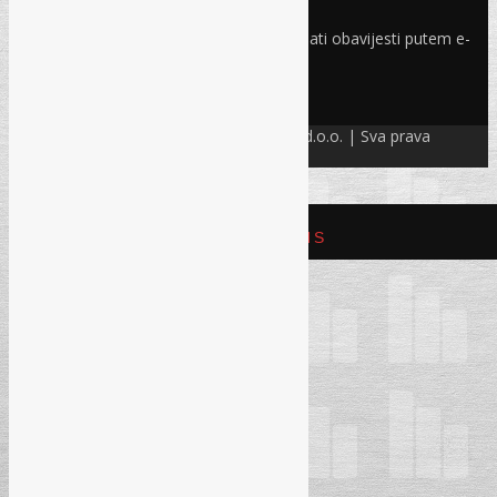
Odaberite oblasti iz kojih želite primati obavijesti putem e-
maila
PRIJAVI SE!
© Refam Creative Solutions – REC d.o.o. | Sva prava
zadržava. All rights reserved.
REFAM CREATIVE SOLUTIONS