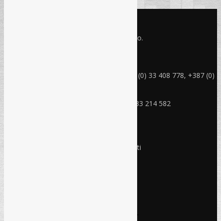
KONTAKT INFO
Refam Creative Solutions - REC d.o.o.
Jukićeva br. 2, 71000 Sarajevo BiH
rec@rec.ba
Telefon: +387 (0) 33 214 582, +387 (0) 33 408 778, +387 (0)
33 408 779
Mobitel: +387 (0) 61 150 454
Fax: +387 (0) 33 408 779, +387 (0) 33 214 582
RADNO VRIJEME
Ponedjeljak - Petak:
8:30 – 17:00 sati
Subota:
Ne radimo
Nedjelja i praznici:
Ne radimo
Pravo i finansije
Facebook
Linkedin
Prijava na newsletter