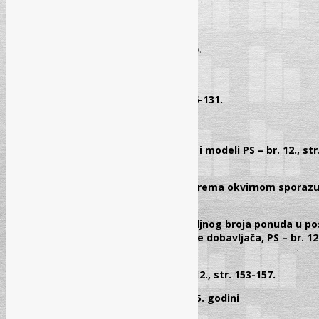
SAVJETODAVNI SERVIS
Radni odnosi
PS – br. 12., str. 80-99.
Javne nabavke
PS – br. 12., str. 100-122.
Prviredno pavo
PS – br. 12., str. 123-125.
DODATAK – OKVIRNI SPORAZUM
Melika Alajbegović, dipl.iur.
Okvirni sporazum PS – br. 12., str. 126-131.
Dr. sci. iur. Tarik Rahić,
Fuad Kozadra, dipl. ecc.
Okvirni sporazum – smjernice, opcije i modeli PS – br. 12., str
Bojan Ždrale, dipl. ecc.
Zaključivanje pojedinačnih ugovora prema okvirnom sporazumu
Dragana Kovačević, dipl. ecc.
Postupanje u slučaju prijema nedovoljnog broja ponuda u p
opredjelio za okvirni sporazum sa više dobavljača, PS – br. 12.
Josip Jakovec, dipl. ecc.
Model okvirnog sporazuma, PS – br. 12., str. 153-157.
Bibliografija objavljenih radova u 2015. godini