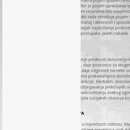
jednoj organizaciji. Prvi dio ovog rada razmatra pojam ljudskih res
jednu organizaciju. U drugom dijelu obrađen je pojam upravljanja lj
se preduzimaju kako bi upravljanje ljudskim resursima bilo uspješn
ljudskih resursa u državnoj upravi. Četvrti dio rada obrađuje pojam
ljudske resurse u državnoj upravi, njihov značaj i aktivnosti i sposo
javne nabavke da bi mogao uspješno obavljati najsloženije poslove 
posebno poslova vezanih za provođenje postupaka javnih nabavki
PS – br. 12. str. 19-27.
Plan nabavki i rezervisani ugovori
Ivana Grgić, dipl. ecc.
U prvom dijelu rada razmatraju se najvažnije prednosti donošenja k
rada definiše pojam rezervisanih ugovora, daje poveznice sa drugi
kategorija rezervisanih ugovora u vezi, te daje odgovore na neke o
ovim institutom. Zakon o javnim nabavkama podrazumjeva donošenje
su neispunjavanje propisane prekršajne sankcije. Međutim, donošenje
nužno ispunjenje zakonske obaveze radi izbjegavanja prekršajnih od
alat pri donošenju odluka u poslovanju i funkcionisanju svakog ug
nabavke se može predvidjeti ispunjenje dijela socijalnih obaveza ko
PS . br. 12. str. 28-36.
MJENICA KAO VJERODOSTOJNA ISPRAVA
Danijela Radonić, dipl.iur.
Mjenično pravo uređuje pravila i obaveze u mjeničnom odnosu. Mje
ispravu i propuštanje određenih radnji od strane povjerioca vodi gu