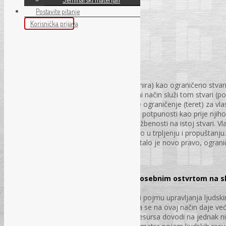
Postavite pitanje
Decembar/Prosinac 2015
Korisnička prijava
U ovom broju možete pročitati:
Osnivanje prava službenosti
Prof. dr. Duško Medić
Autor u tekstu službenost posmatra (definira) kao ograničeno stvarn
ovlašćuje svog nosioca da se na određeni način služi tom stvari (pos
da to trpi ili nešto propušta. Službenost je ograničenje (teret) za vl
vlasnička ovlašćenja više ne može vršiti u potpunosti kao prije nji
suprotstavljeno je tuđe pravo – pravo službenosti na istoj stvari. 
činjenje, njegova obaveza se sastoji samo u trpljenju i propuštanju
svom dobru. Osnivanjem službenosti nastalo je novo pravo, ogranič
svojine.
PS – br. 12. str. 11-18.
Ljudski resursi u državnoj upravi sa posebnim ostvrtom na 
Amir Rahmanović, dipl. ecc.
U novije vrijeme ljudskim resursima, kao i pojmu upravljanja ljudsk
kako u teoriji tako i u praksi. Smatra se da se na ovaj način daje v
zaposlenicima te da se važnost ljudskih resursa dovodi na jednak n