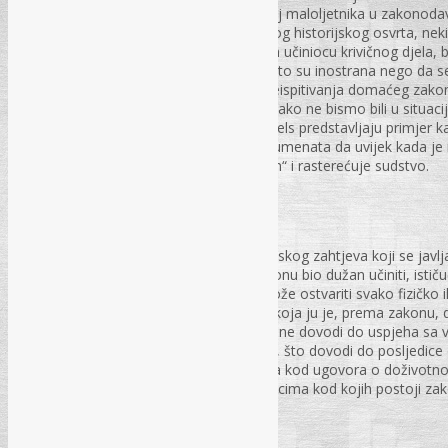
Ovaj rad koncipiran je na način da položaj maloljetnika u zakonodavs
osnovne karakteristike sistema, od kratkog historijskog osvrta, neki
sankcija koje se mogu izreći maloljetnom učiniocu krivičnog djela, b
klasificiraju kao bolja ili gora samo zato što su inostrana nego da 
čiste naučne radoznalosti, bilo u duhu preispitivanja domaćeg zako
u našem sistemu funkcionalnih rješenja kako ne bismo bili u situacij
transplantati“ ne funkcionišu. Engleska i Vels predstavljaju primjer
uputstva relevantnih međunarodnih instrumenata da uvijek kada je 
klasične krivične procedure, tzv. „diversion“ i rasterećuje sudstvo.
PS – br. 12. str. 61-69.
Verzijski zahtjev u porodičnom pravu
Adis Poljić, mr. iur.
Autor u tekst problematizira institut verzijskog zahtjeva koji se jav
izdatak ili nešto drugo što je ovaj po zakonu bio dužan učiniti, isti
vezan za izdržavanje. Verzijski zahtjev može ostvariti svako fizičko i
zbog izdržavanja neke osobe, od osobe koja ju je, prema zakonu, du
troškovi bili opravdani. Svako izdržavanje ne dovodi do uspjeha sa v
ne odnosi se na povremena potraživanja, što dovodi do posljedice d
Autor posebno apostrofira šta se događa kod ugovora o doživotnom
može da ostvari verzijski zahtjev prema licima kod kojih postoji 
izdržavanja.
PS – br. 12., str. 70-79.