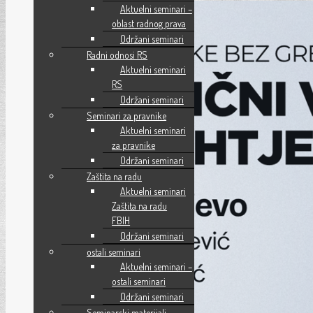
Aktuelni seminari –
oblast radnog prava
Održani seminari
Radni odnosi RS
Aktuelni seminari
RS
Održani seminari
Seminari za pravnike
Aktuelni seminari
za pravnike
Održani seminari
Zaštita na radu
Aktuelni seminari
Zaštita na radu
FBIH
Održani seminari
ostali seminari
Aktuelni seminari –
ostali seminari
Održani seminari
Seminarski materijali