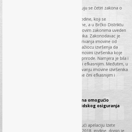
Na teritoriji Bosne i Hercegovine primjenjuju se četiri zakona o
izvršnom postupku. U odnosu
na Zakon o izvršnom postupku iz 1978. godine, koji se
primjenjivao u oba entiteta do 2003. godine, a u Brčko Distriktu
Bosne i Hercegovine do 2000. godine, u novim zakonima uveden
je novi institut utvrđivanja imovine izvršenika. Zakonodavac je
novim institutom htio da riješi problem skrivanja imovine od
strane izvršenika, odnosno da omogući tražiocu izvršenja da
posredstvom suda dođe do podataka o imovini izvršenika koje
samostalno ne može pribaviti jer su lične prirode. Namjera je bila i
da se postupak učini bržim, jedostavnijim i efkasnijim. Međutim, u
praksi se ispostavilo da su pravila o utvrđivanju imovine izvršenika
sredstvo kojim se postupak odugovlači i ne čini efkasnijim i
jednostavnijim
str. 26 – 30.
Ustavni sud BiH vanbračnim partnerima omogućio
ostvarenje prava iz penzijskog i invalidskog osiguranja
Mr. sc. Kenan Spahić
Ustavni sud Bosne i Hercegovine rješavajući apelaciju Izete
Šehagić, na sjednici održanoj 11. oktobra 2018. godine, donio je