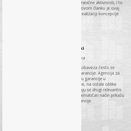
preduzetnika, samo zbog njegove prekogranične aktivnosti, i to
aktivnosti u drugoj državi članici. Dakle, u ovom članku je ovaj
problem uklonjen, što je krajnji doprinos realizaciji koncepcije
jedinstvenog unutrašnjeg tržišta EU
str. 83 – 87.
JAVNE NABAVKE
Garancije u postupcima javnih nabavki
Danijela Radonić, dipl. iur. i mr. Dunja Čavka
Dodatna ozbiljnost u izvršenju ugovornih obaveza često se
zahtijeva obezbjeđenjem odgovarajuće garancije. Agencija za
javne nabavke je pravilnikom uredila formu garancije u
postupcima javnih nabavki. Sa druge strane, na ostale oblike
garancija propisanih pravilnikom primjenjuju se drugi relevantni
propisi. Svrha ovog članka je da se na sistematičan način prikažu
prednosti i nedostaci pojedinih oblika garancije
str. 88 – 95.
Praksa URŽ/KRŽ-a
Priredila: Ivana Grgić, dipl. ecc