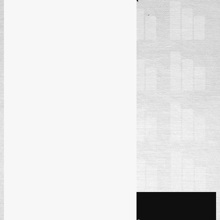
Javne nabavke
str. 99 – 111.
Radni odnosi u FBiH
str. 112 – 121.
Radni odnosi u RS
str. 122 – 126.
Porezi i finansije
str. 127 – 138.
Info stranica
str. 139 – 149.
KONTAKT INFO