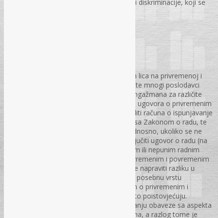
Zakonom o radu tako Zakonom o zabrani diskriminacije, koji se
uporedo primjenjuju i nadopunjuju.
str. 45 – 55 .
Privremeni i povremeni poslovi
Mirela Mašić, dipl. oec.
Potreba za angažovanjem radnika i drugih lica na privremenoj i
povremenoj osnovi vrlo je česta u praksi, te mnogi poslodavci
posežu za ovakvom vrstom ugovornog angažmana za različite
vrste poslova. Međutim, kod zaključivanja ugovora o privremenim
i povremenim poslovima, potrebno je voditi računa o ispunjavanje
određenih formalnih preduslova u skladu sa Zakonom o radu, te
samo ukoliko su isti zaista zadovoljeni, odnosno, ukoliko se ne
radi o poslovima za koje je potrebno zaključiti ugovor o radu (na
neodređeno ili određeno vrijeme, sa punim ili nepunim radnim
vremenom), angažman po ugovoru o privremenim i povremenim
poslovima dolazi u obzir. Također, bitno je napraviti razliku u
odnosu na ugovor o djelu koji predstavlja posebnu vrstu
angažmana koja nema veze sa ugovorom o privremenim i
povremenim poslovima, a u praksi se često poistovjećuju.
Dodatno, treba biti oprezan kada su u pitanju obaveze sa aspekta
propisa o porezu na dohodak i doprinosima, a razlog tome je