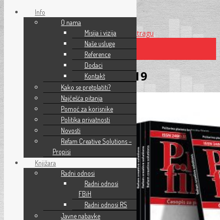
Info
O nama
Preskoči na glavni sadržaj
Misija i vizija
Preskoči na pretragu
Naše usluge
Reference
×
Dodaci
Pravo i finansije 01-2019
Kontakt
Kako se pretplatiti?
Najčešća pitanja
Pomoć za korisnike
Politika privatnosti
Novosti
Refam Creative Solutions –
Propisi
Knjižara
Radni odnosi
Radni odnosi
FBiH
Radni odnosi RS
Javne nabavke