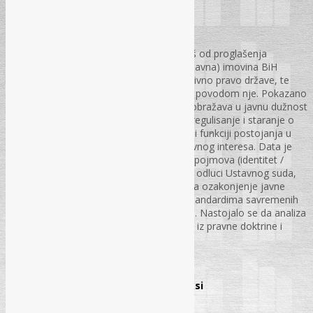
Hercegovine
Elvedin Jusufbašić, dipl. iur.
Pitanje javne imovine BiH nije riješeno još od proglašenja
nezavisnosti države. U analizi je javna (državna) imovina BiH
predstavljena kao privatno i javno subjektivno pravo države, te
pravni odnosi između države i pojedinaca povodom nje. Pokazano
je da se ovo njeno subjektivno pravo preobražava u javnu dužnost
posredstvom javnog interesa – zakonito regulisanje i staranje o
javnoj imovini. Jer, država po svojoj misiji i funkciji postojanja u
globalnom društvu se smatra čuvarom javnog interesa. Data je
pravna kritika nekonzistentnog korištenja pojmova (identitet /
kontinuitet države, javno dobro i drugo) u odluci Ustavnog suda,
broj 1/11. Na kraju su predložene mjere za ozakonjenje javne
imovine i upravljanje njome u skladu sa standardima savremenih
razvijenih država EU i država iz susjedstva. Nastojalo se da analiza
bude adekvatno argumentovana izvorima iz pravne doktrine i
prakse.
str. 11 – 25.
Utvrđivanje imovine izvršenika u praksi
Darko Božić, dipl. iur.