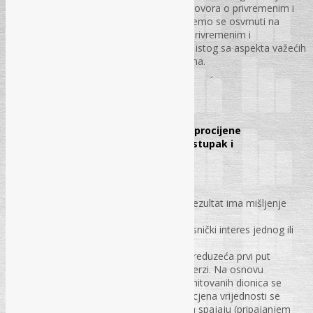
česta zloupotreba i pogrešna primjene ugovora o privremenim i
povremenim poslovima. U ovom tekstu ćemo se osvrnuti na
pravni osnov za zaključivanje ugovora o privremenim i
povremenim poslovima, kao i na tretman istog sa aspekta važećih
propisa o porezu na dohodak i doprinosima.
str. 56 – 61 .
POREZI I FINANSIJE
Opšti okvir međunarodnih standarda procijene
(vrednovanja) – pripremne radnje, postupak i
dokumentacija
Dr. sc. Mirna Pajević
Vrednovanje je postupak koji kao krajnji rezultat ima mišljenje
profesionalnog procjenitelja o
vrijednosti preduzeća koja predstavlja vlasnički interes jednog ili
više vlasnika. Procjena vrijednosti
preduzeća često se vrši kada se dionice preduzeća prvi put
uključuju na listu kotacije na fnansijskoj berzi. Na osnovu
procijenjene vrijednosti kapitala i broja emitovanih dionica se
utvrđuje njihova nominalna rijednost. Procjena vrijednosti se
može vršiti i kada se dva ili više preduzeća spajaju (pripajanjem