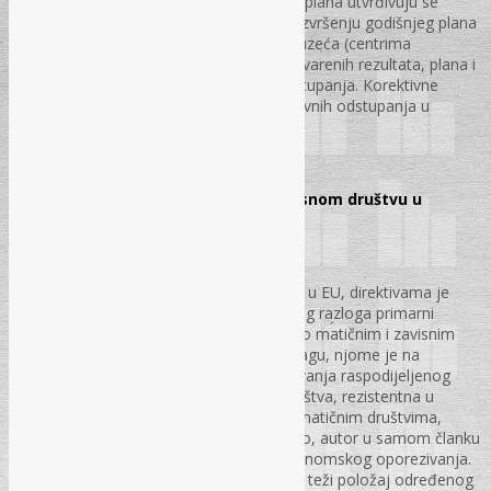
Analizom izvještaja o izvršenju godišnjeg plana utvrđivuju se
uzorci negativnih odstupanja. Izvještaj o izvršenju godišnjeg plana
sastavlja se po pojedinim dijelovima poduzeća (centrima
odgovornosti). Izvještaj sadrži kolone ostvarenih rezultata, plana i
rezultata prethodne godine te iznose odstupanja. Korektivne
akcije usmjerene su na otklanjanje negativnih odstupanja u
narednom razdoblju
str. 70 – 82.
Karakter Direktive o matičnom i zavisnom društvu u
Evropskoj uniji
Doc. dr. sc. Mirza Čaušević
Na području harmoniziranja oporezivanja u EU, direktivama je
postignut visoki stepen usklađenosti. Iz tog razloga primarni
predmet ovog članka je analiza Direktive o matičnim i zavisnim
društvima. Samim tim, od stupanja na snagu, njome je na
jedinstven način uređeno pitanje oporezivanja raspodijeljenog
dijela dobiti (dividende), kojeg zavisna društva, rezistentna u
jednoj državi članici EU, isplaćuju svojim matičnim društvima,
rezidentnim u drugoj državi članici. Dakako, autor u samom članku
potencira na problematici dvostrukog ekonomskog oporezivanja.
Ovakva situacija nesumnjivo je stavljala u teži položaj određenog