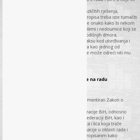
odnose na godišnje odmore,
u praksi se pojavilo mnogo nedoumica, različitih rješenja,
mišljenja i tumačenja. Prilikom primjene propisa treba iste tumačiti
i primjenjivati onako kako su napisani, a ne onako kako bi nekom
odgovaralo. Analizirani su svi poznati problemi i nedoumice koji se
pojavljuju u praksi vezano za korištenje godišnjih dmora.
Ponuđena rješenja trebala bi ujednačit praksu kod utvrđivanja i
korištenja prava na godišnji odmor radnika kao jednog od
temeljnih prava radnika, kojeg se radnik ne može odreći niti mu
poslodavac može uskratiti to pravo
str. 34 – 44.
Diskriminacija, uznemiravanje i nasilje na radu
Ljiljana Ćehajić, dipl. iur.
U članku se analizira način na koji je implementiran Zakon o
zabrani diskriminacije u Bosni i
Hercegovini u radno zakonodavstvo Federacije BiH, odnosno
Zakon o radu, kao opšti propis o radu u Federaciji BiH, kao i
nužnost upoznavanja poslodavaca, radnika i lica koja traže
zaposlenje sa pojavnim oblicima diskriminacije u oblasti rada i
instrumentima zaštite od diskriminacije, propisanim kako