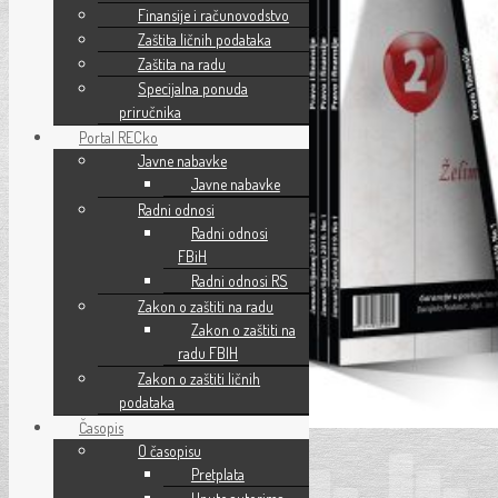
Finansije i računovodstvo
Zaštita ličnih podataka
Zaštita na radu
Specijalna ponuda
priručnika
Portal RECko
Javne nabavke
Javne nabavke
Radni odnosi
Radni odnosi
FBiH
Radni odnosi RS
Zakon o zaštiti na radu
Zakon o zaštiti na
radu FBIH
Zakon o zaštiti ličnih
podataka
Časopis
O časopisu
PDF
Pretplata