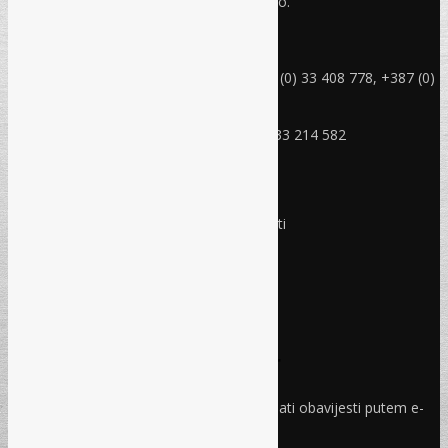
Refam Creative Solutions - REC d.o.o.
Jukićeva br. 2, 71000 Sarajevo BiH
rec@rec.ba
Telefon: +387 (0) 33 214 582, +387 (0) 33 408 778, +387 (0)
33 408 779
Mobitel: +387 (0) 61 150 454
Fax: +387 (0) 33 408 779, +387 (0) 33 214 582
RADNO VRIJEME
Ponedjeljak - Petak:
8:30 – 17:00 sati
Subota:
Ne radimo
Nedjelja i praznici:
Ne radimo
Pravo i finansije
Facebook
Linkedin
Prijava na newsletter
Odaberite oblasti iz kojih želite primati obavijesti putem e-
maila