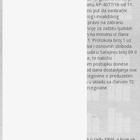
Odluku o dopustivosti i meritumu u predmetu AP-4077/16 od 11.
10. 2018. godine, kojom je praktično otvorio put da vanbračni
partneri mogu ostvarivati prava iz penzijskog i invalidskog
osiguranja. Sud je utvrdio da je prekršeno pravo na zabranu
diskriminacije iz člana 14. Evropske konvencije za zaštitu ljudskih
prava i osnovnih sloboda u vezi sa pravom na imovinu iz člana
II/3.k) Ustava Bosne i Hercegovine i člana 1. Protokola broj 1 uz
Evropsku konvenciju za zaštitu judskih prava i osnovnih sloboda.
Nadalje, ukinuo je Presudu Kantonalnog suda u Sarajevu broj 09 0
U020038 14 U od 23. augusta 2016. godine, te naložio
Kantonalnom sudu u Sarajevu da po hitnom postupku donese
novu odluku, te da u roku od tri mjeseca od dana dostavljanja ove
odluke obavijesti Ustavni sud Bosne i Hercegovine o preduzetim
mjerama sa ciljem izvršenja ove odluke, a u skladu sa članom 72.
stav (5) Pravila Ustavnog suda Bosne i Hercegovine.
str. 31– 33.
RADNO PRAVO
Godišnji odmor radnika
Fahrudin Mustafić, dipl. iur.
Primjenom odredbi članova 47-52. Zakona o radu FBiH, a koje se