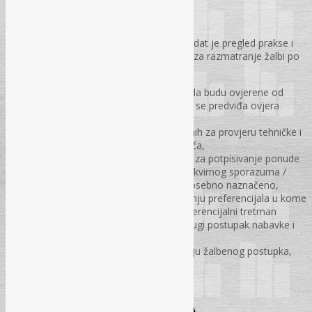
str. 96 – 98.
U ovom broju časopisa „Pravo i fnansije“ dat je pregled prakse i
izvodi iz obrazloženja Ureda / Kancelarije za razmatranje žalbi po
pitanjima:
Za koje izjave se može predvidjeti da budu ovjerene od
strane nadležnog organa, a za koje se predviđa ovjera
ponuđača,
Pravilnog defnisanja zahtjeva vezanih za provjeru tehničke i
profesionalne sposobnosti ponuđača,
Da li je lice ovlašteno po punomoći za potpisivanje ponude
ovlašteno i za potpisivanje nacrta okvirnog sporazuma /
ugovora, ako to u punomoći nije posebno naznačeno,
Da li se može uvažiti dokaz o uživanju preferencijala u kome
je navedeno da ponuđač uživa preferencijalni tretman
domaćeg, ako uvjerenje glasi na drugi postupak nabavke i
drugog ugovornog organa,
Ko obavještava ponuđača o vođenju žalbenog postupka,
URŽ/KRŽ ili ugovorni organ?
SAVJETODAVNI SERVIS
ODGOVORI NA PITANJA PRETPLATNIKA