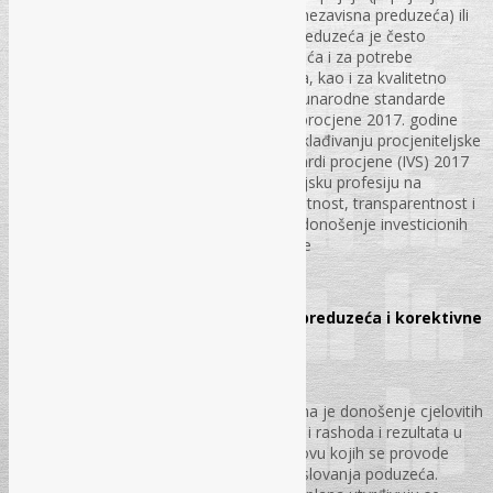
postojećem preduzeću ili spajanjem dva nezavisna preduzeća) ili
kada se vrši dioba preduzeća. Procjena preduzeća je često
neophodna u slučaju privatizacije preduzeća i za potrebe
donošenja strateških i investicionih odluka, kao i za kvalitetno
fnansijsko izvještavanje. Komitet za međunarodne standarde
procjene (IVSC) izdao je nove Standarde procjene 2017. godine
koji predstavljaju važnu prekretnicu ka usklađivanju procjeniteljske
prakse širom svijeta. Međunarodni standardi procjene (IVS) 2017
služe kao ključna smjernica za procjeniteljsku profesiju na
globalnom nivou i osnova su za konzistentnost, transparentnost i
povjerenje uprocjene, koje su ključne za donošenje investicionih
odluka i kvalitetno fnansijsko izvještavanje
str. 62 – 69.
Izvještaj o izvršenju godišnjeg plana preduzeća i korektivne
akcije
Dr. sc. Jozo Piljić
Svrha izvještaja o izvršenju godišnjeg plana je donošenje cjelovitih
zaključaka o trendovima kretanja prihoda i rashoda i rezultata u
pojedinim centrima odgovornosti na osnovu kojih se provode
korektivne akcije u smislu poboljšanja poslovanja poduzeća.