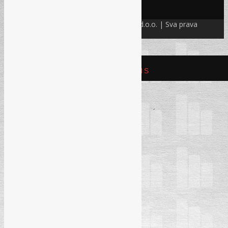
PRIJAVI SE!
© Refam Creative Solutions – REC d.o.o. | Sva prava
zadržava. All rights reserved.
REFAM CREATIVE SOLUTIONS