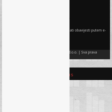
Facebook
Linkedin
Prijava na newsletter
Odaberite oblasti iz kojih želite primati obavijesti putem e-
maila
PRIJAVI SE!
© Refam Creative Solutions – REC d.o.o. | Sva prava
zadržava. All rights reserved.
REFAM CREATIVE SOLUTIONS