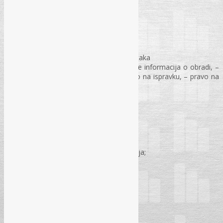
Vrijeme: 09:30 – 15:30
Predmet i cilj zakona
Definicija pojmova
Načela obrade ličnih podataka
Pravni osnov za obradu ličnih podataka
Prava nosioca podataka: – pružanje informacija o obradi, –
pravo na pristup podacima, – pravo na ispravku, – pravo na
brisanje, – pravo na prigovor;
Obaveze kontrolora podataka;
Obrađivač podataka;
Procjena uticaja;
Politika privatnosti;
Politika kolačića;
Prijenos podataka u inostranstvo;
Nezavisni nadzorni organ i ovlaštenja;
Naknada štete i odgovornost;
Kaznene odredbe;
Pitanja i odgovori
Pauza za kafu: 11:00 – 11:30 sati
Pauza za ručak 13:00 – 14:00 sati