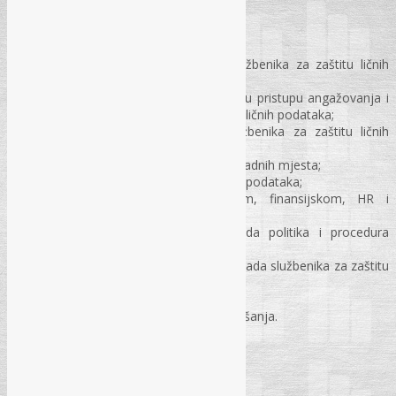
Predavač: Danijela Radonić, MA
Vrijeme: 9:30 – 13:00 sati
Zakonski osnov za angažman službenika za zaštitu ličnih
podataka;
Procjena potreba i različiti modeli u pristupu angažovanja i
zapošljavanja službenika za zaštitu ličnih podataka;
Formalno-pravno imenovanje službenika za zaštitu ličnih
podataka;
Status službenika u sistematizaciji radnih mjesta;
Zadatak službenika za zaštitu ličnih podataka;
Saradnja DPO-a sa IT, pravnim, finansijskom, HR i
rukovodećim funkcijama;
Praktična uloga službenika i izrada politika i procedura
zaštite podataka;
Standardi odgovornog i efikasnog rada službenika za zaštitu
ličnih podataka;
Kodeks ponašanja;
Praćenje odobrenog kodeksa ponašanja.
Pitanja i odgovori
Pauza za kafu: 11:00 – 11:30