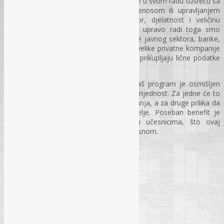
Seminar je namijenjena za sve one koji se u svom radu susreću sa
prikupljanjem, obradom, čuvanjem, prijenosom ili upravljanjem
ličnim podacima, bez obzira na sektor, djelatnost i veličinu
organizacije. Posebno imamo u vidu, i upravo radi toga smo
dizajnirali program seminara za institucije javnog sektora, banke,
zdravstvo, policiju, ali i druge, posebno, velike privatne kompanije
koje tokom obavljanja svoje djelatnosti prikupljaju lične podatke
građana, svojih klijenata.
Bez obzira na nivo znanja i iskustva, naš program je osmišljen
tako da svakom učesniku donese novu vrijednost. Za jedne će to
biti detaljno produbljivanje postojećih znanja, a za druge prilika da
od samog početka izgrade čvrste temelje. Poseban benefit je
interakcija i razmjena iskustava među učesnicima, što ovaj
seminar čini jedinstvenom i praktično korisnom.
PREDAVAČI NA SEMINARU:
✓ Nedžmija Kukričar
✓ Danijela Radonić, MA
KOTIZACIJA ZA UČEŠĆE (sa PDV-om):