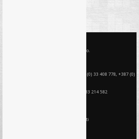
KONTAKT INFO
Refam Creative Solutions - REC d.o.o.
Jukićeva br. 2, 71000 Sarajevo BiH
rec@rec.ba
Telefon: +387 (0) 33 214 582, +387 (0) 33 408 778, +387 (0)
33 408 779
Mobitel: +387 (0) 61 150 454
Fax: +387 (0) 33 408 779, +387 (0) 33 214 582
RADNO VRIJEME
Ponedjeljak - Petak:
8:30 – 17:00 sati
Subota:
Ne radimo
Nedjelja i praznici:
Ne radimo
Pravo i finansije