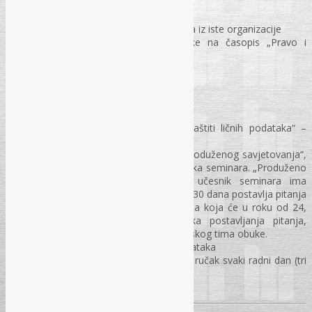
630,00 KM po jednom učesniku
550,00 KM po osobi za dva i više učesnika iz iste organizacije
500,00 KM po učesniku za pretplatnike na časopis „Pravo i
finansije“
Kotizacija uključuje:
Troškove sudjelovanja u seminaru;
Materijal za pisanje;
„Priručnik o primjeni Zakona o zaštiti ličnih podataka“ –
štampano izdanje;
Cijena obuke uključuje i uslugu „Produženog savjetovanja“,
u roku od 30 dana od dana završetka seminara. „Produženo
savjetovanje“ podrazumijeva da učesnik seminara ima
pravo da u navedenom periodu od 30 dana postavlja pitanja
iz oblasti zaštite ličnih podataka, na koja će u roku od 24,
maksimalno 48 sati, od trenutka postavljanja pitanja,
dobijati pisane odgovore od trenerskog tima obuke.
Model Pravilnika o zaštiti ličnih podataka
Osvježenje u pauzama i zajednički ručak svaki radni dan (tri
dana)
Certifikat o završenoj seminaru