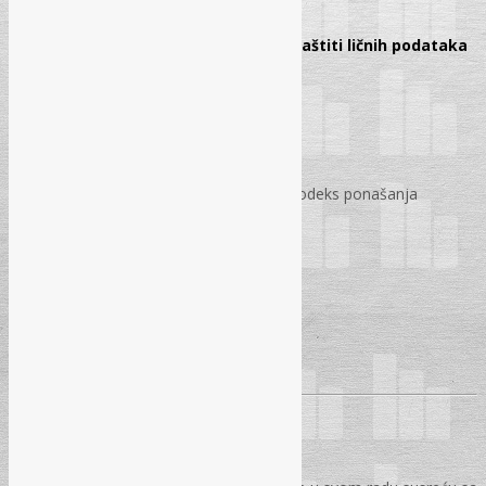
Pauza za ručak: 13:00 – 14:00
Tema: Praktična primjena Zakona o zaštiti ličnih podataka
Predavač: Danijela Radonić, MA
Vrijeme: 14:00 – 15:30 sati
Politika privatnosti
Politika kolačića
Pravilnik o zaštite ličnih podataka/kodeks ponašanja
Izjava o povjerljivosti
Videonadzor
Evidencija o obradi podataka
Ugovor o obradi podataka
Obrasci (saglasnost, prigovor, itd..)
Pitanja i odgovori
Dodjela certifikata
SEMINAR JE NAMJENJEN: