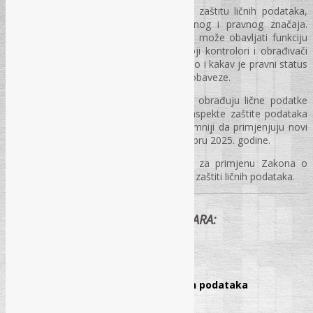
Novi zakon uvodi institut službenika za zaštitu ličnih podataka,
čime se otvara niz pitanja od praktičnog i pravnog značaja.
Između ostalog, postavlja se pitanje ko može obavljati funkciju
službenika za zaštitu ličnih podataka, koji kontrolori i obrađivači
imaju obavezu imenovanja službenika, kao i kakav je pravni status
službenika te koje su njegove konkretne obaveze.
Svrha ove edukacije je da subjekti koji obrađuju lične podatke
steknu jasniji uvid u pravne i praktične aspekte zaštite podataka
prema novoj regulativi. Time će biti spremniji da primjenjuju novi
propis koji su počeli sa primjenom u oktobru 2025. godine.
Također, svi učesnici dobijaju Priručnik za primjenu Zakona o
zaštiti ličnih podataka i model pravilnika o zaštiti ličnih podataka.
PROGRAM SEMINARA:
I DAN: 02.12. 2025. godine
Tema: Zakonski okvir za zaštitu ličnih podataka
Predavači: Nedžmija Kukričar