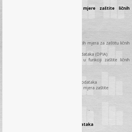
Tema: Tehničke i organizacione mjere zaštite ličnih
podataka
Predavač: Nedžmija Kukričar
Vrijeme: 14:00 – 15:30
Obaveza poduzimanja odgovarajućih mjera za zaštitu ličnih
podataka
Procjena učinka na zaštitu ličnih podataka (DPIA)
Anonimizacija i pseudonimizacija u funkciji zaštite ličnih
podataka
Privatnost po dizajnu
Certificiranje usklađenosti
Sistem upravljanja zaštitom ličnih podataka
Ugovor o obradi podataka – pitanje mjera zaštite
Pitanja i odgovori
II DAN: 03.12. 2025. godine
Tema: Službenik za zaštitu ličnih podataka