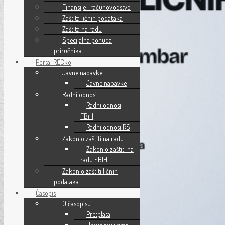
Finansije i računovodstvo
Zaštita ličnih podataka
Zaštita na radu
Specijalna ponuda
priručnika
Portal RECko
Javne nabavke
Javne nabavke
Radni odnosi
Radni odnosi
FBiH
Radni odnosi RS
Zakon o zaštiti na radu
Zakon o zaštiti na
radu FBIH
Zakon o zaštiti ličnih
podataka
Časopis
O časopisu
Pretplata