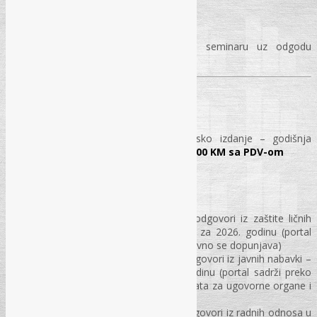
VAŽNA NAPOMENA
Budžetski korisnici mogu prisustvovati seminaru uz odgodu
plaćanja, ali uz obaveznu prijavu!
ČASOPIS
Časopis „Pravo i finansije“ – elektronsko izdanje – godišnja
pretplata za kalendarsku 2026. godinu –
400 KM sa PDV-om
PORTAL REC-ko
Pretplata na Portal „REC-ko“: Pitanja i odgovori iz zaštite ličnih
podataka – 400 KM, godišnja pretplata za 2026. godinu (portal
sadrži preko 750 pitanja i odgovora i redovno se dopunjava)
Pretplata na Portal „REC-ko“: Pitanja i odgovori iz javnih nabavki –
500 KM, godišnja pretplata za 2026. godinu (portal sadrži preko
7.550 pitanja i odgovora + 55 modela akata za ugovorne organe i
ponuđače)
Pretplata na Portal „REC-ko“: Pitanja i odgovori iz radnih odnosa u