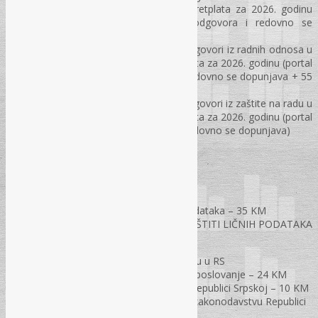
Republici Srpskoj – 400 KM, godišnja pretplata za 2026. godinu
(portal sadrži preko 2.400 pitanja i odgovora i redovno se
dopunjava + 63 modela akata)
Pretplata na Portal „REC-ko“: Pitanja i odgovori iz radnih odnosa u
Federaciji BiH – 500 KM, godišnja pretplata za 2026. godinu (portal
sadrži preko 6.500 pitanja i odgovora i redovno se dopunjava + 55
modela akata)
Pretplata na Portal „REC-ko“: Pitanja i odgovori iz zaštite na radu u
Federaciji BiH – 400 KM, godišnja pretplata za 2026. godinu (portal
sadrži preko 6.800 pitanja i odgovora i redovno se dopunjava)
PRIRUČNICI
Priručnici iz zaštite ličnih podataka
CD – Model Pravilnika za zaštitu ličnih podataka – 35 KM
PRIRUČNIK ZA PRIMJENU ZAKONA O ZAŠTITI LIČNIH PODATAKA
– 70 KM
Priručnici iz radnih odnosa i zaštite na radu u RS
Tradicionalno i elektronsko kancelarijsko poslovanje – 24 KM
Priručnik troškovi službenih putovanja u Republici Srpskoj – 10 KM
CD Odmori i odsustva u radno-pravnom zakonodavstvu Republici
Srpskoj – 10 KM