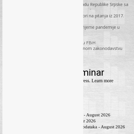
CD Priručnik o implementaciji Zakona o radu Republike Srpske sa
modelima akata – 15 KM
Radni odnosi u Republici Srpskoj – Odgovori na pitanja iz 2017.
godine – 10 KM
Priručnik za postupanje poslodavaca za vrijeme pandemije u
Republici Srpskoj – 18 KM
Priručnici iz radnih odnosa i zaštite na radu FBiH
CD Aktuelna pitanja i dileme u radno-pravnom zakonodavstvu
FBiH – 15 KM
Primjena Pravilnika o sadržaju