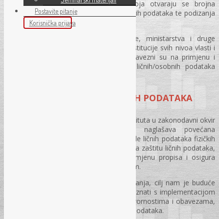
kontekstu ubrzanog tehnološkog razvoja otvaraju se brojna
Postavite pitanje
pitanja koja se tiču adekvatne zaštite ličnih podataka te podizanja
svijesti o njihovom značaju.
Korisnička prijava
Privredna društva, finansijske institucije, ministarstva i druge
upravne organizacije, javne ustanove, institucije svih nivoa vlasti i
drugi subjekti u Bosni i Hercegovini obavezni su na primjenu i
provođenje odredbi Zakona o zaštiti ličnih/osobnih podataka
Bosne i Hercegovine.
SLUŽBENIK ZA ZAŠTITU LIČNIH PODATAKA
Novi zakon uvodi niz novih pojmova i instituta u zakonodavni okvir
Bosne i Hercegovine. Posebno se naglašava povećana
odgovornost kontrolora u pogledu obrade ličnih podataka fizičkih
lica, uz obavezu imenovanja službenika za zaštitu ličnih podataka,
čija je dužnost da nadzire zakonitu primjenu propisa i osigura
usklađenost s važećim zakonskim okvirom.
Na edukaciji, putem interaktivnih predavanja, cilj nam je buduće
službenike za zaštitu ličnih podataka upoznati s implementacijom
novog zakonskog okvira, njihovim odgovornostima i obavezama,
kao i pravilnim postupcima obrade ličnih podataka.