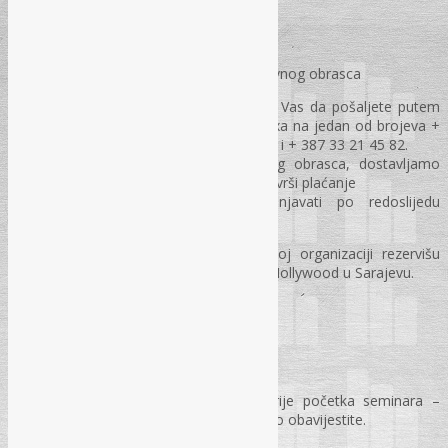
PRIJAVA ZA DVODNEVNI SEMINAR
Obavezna prijava za seminar putem prijavnog obrasca
Popunjen prijavni obrazac molimo Vas da pošaljete putem
e-maila na rec@rec.ba ili putem faxa na jedan od brojeva +
387 33 40 87 78, + 387 33 40 87 79 i + 387 33 21 45 82.
Na osnovu dostavljenog prijavnog obrasca, dostavljamo
Vam profakturu na osnovu koje se vrši plaćanje
Mjesta za obuku ćemo popunjavati po redoslijedu
prijavljivanja.
Napomena: Učesnici seminara u vlastitoj organizaciji rezervišu
hotelski smještaj direktno putem hotela Hollywood u Sarajevu.
TRAJANJE SEMINARA
U vremenu 9:30 – 15:30h
Uplata se može izvršiti i u gotovini prije početka seminara –
molimo Vas da nas o tome ranije pismeno obavijestite.