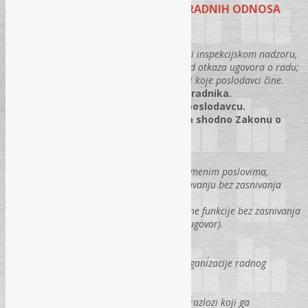
INSPEKCIJSKI NADZOR U OBLASTI RADNIH ODNOSA
Inspekcijski nadzor:
Prava i obaveze poslodavca pri inspekcijskom nadzoru,
Nadležnost inspekcije rada kod otkaza ugovora o radu;
Najčešći primjeri nepravilnosti koje poslodavci čine.
Prijava na obavezno osiguranje radnika.
Iznajmljivanje radnika drugom poslodavcu.
Ugovori iz oblasti radnih odnosa shodno Zakonu o
radu FBiH:
Ugovor o radu,
Ugovor o djelu,
Ugovor o privremenim i povremenim poslovima,
Ugovor o stručnom osposobljavanju bez zasnivanja
radnog odnosa,
Ugovor o obavljanju poslovodne funkcije bez zasnivanja
radnog odnosa (menadžerski ugovor)
.
Radno vrijeme:
Pojam radnog vremena,
Graničenja poslodavca kod organizacije radnog
vremena.
Prekovremeni rad:
Pojam prekovremenog rada i razlozi koji ga