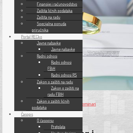
Finansije i računovodstvo
Zaštita ličnih podataka
Zaštita na radu
Specijalna ponuda
priručnika
Portal RECko
Javne nabavke
Javne nabavke
Radni odnosi
Radni odnosi
FBiH
Radni odnosi RS
Zakon o zaštiti na radu
Zakon o zaštiti na
radu FBIH
0 komentar
Zakon o zaštiti ličnih
Održani seminari
,
ostali seminari
,
Seminari
podataka
objavio
Saša Kristić
Časopis
29.09.2022.
O časopisu
Pretplata