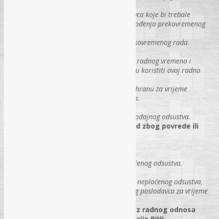
opravdavaju,
Moguće posljedice za poslodavca koje bi trebale
demotivirati poslodavce od uvođenja prekovremenog
rada ukoliko isti nije nužan,
Uvećanje plaće za vrijeme prekovremenog rada.
Preraspodjela radnog vremena:
Način uvođenja preraspodjele radnog vremena i
slučajevi kada poslodavci mogu koristiti ovaj radno
pravni institut,
Obračun plaće i naknade za ishranu za vrijeme
preraspodjele radnog vremena.
Porođajno odsustvo:
Naknada plaće za vrijeme porođajnog odsustva.
Privremena nesposobnost za rad zbog povrede ili
bolesti van rada (bolovanje).
Plaćeno odsustvo:
Vrste plaćenog odsustva,
Naknada plaće za vrijeme plaćenog odsustva.
Neplaćeno odsustvo:
Zdravstvena zaštita za vrijeme neplaćenog odsustva,
Zaposlenje radnika kod drugog poslodavca za vrijeme
neplaćenog odsustva.
Pristup sudu radi zaštite prava iz radnog odnosa
(presuda Ustavnog suda Federacije BiH).