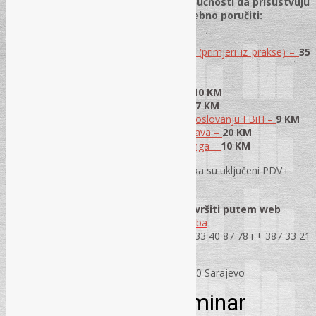
Za sve zainteresirane koji nisu u mogućnosti da prisustvuju
webinaru, sve priručnike možete posebno poručiti:
Računovodstvo zaliha
–
200 KM
Priručnik o primjeni PDV-a i akcize (primjeri iz prakse) –
35
KM
Zakon o porezu na dobit –
13 KM
CD Konverzija obaveza u kapital –
10 KM
CD Troškovi službenih putovanja –
7 KM
Komentar Zakona o finansijskom poslovanju FBiH –
9 KM
Statusne promjene privrednih društava –
20 KM
Pravni i računovodstveni aspekt lizinga –
10 KM
Napomena:
u cijenu svakog priručnika su uključeni PDV i
×
troškovi dostave
Narudžbe publikacija možete izvršiti putem web
stranice
www.rec.ba
ili direktnim kontaktom na tel.
+ 387 33 40 87 78 i + 387 33 21
45 82
REC d.o.o., Jukićeva 2, 71000 Sarajevo