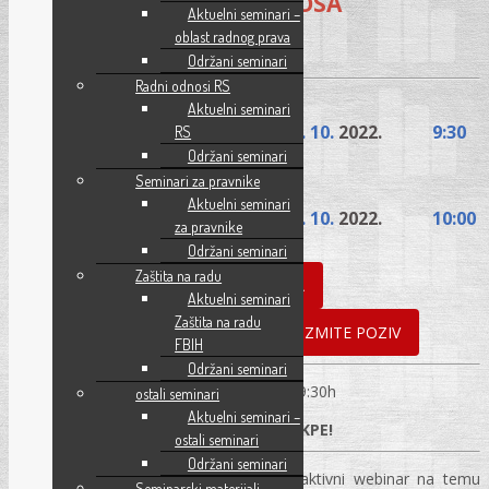
RADNIH ODNOSA
Aktuelni seminari –
oblast radnog prava
Održani seminari
Radni odnosi RS
Aktuelni seminari
Interaktivni webinar
11. 10.
2022.
9:30
RS
Održani seminari
Seminari za pravnike
Aktuelni seminari
Snimak webinara
17. 10.
2022.
10:00
za pravnike
Održani seminari
Zaštita na radu
ONLINE PRIJAVA
Aktuelni seminari
Zaštita na radu
PRIJAVNI OBRAZAC
PREUZMITE POZIV
FBIH
Održani seminari
Početak webinara u 9:30h
ostali seminari
Aktuelni seminari –
Webinari se boduju sa 7 BODOVA KPE!
×
ostali seminari
Održani seminari
REC d.o.o. organizuje jednodnevni interaktivni webinar na temu
Seminarski materijali