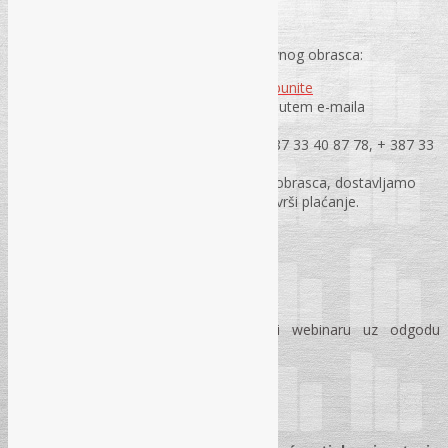
PRIJAVA ZA WEBINAR
:
Obavezna prijava za webinar putem prijavnog obrasca:
Prijavni obrazac molimo Vas da
popunite
online
ili
preuzmete isti
i pošaljete putem e-maila
na
rec@rec.ba
ili putem faxa na jedan brojeva + 387 33 40 87 78, + 387 33
40 87 79 i + 387 33 21 45 82.
Na osnovu dostavljenog prijavnog obrasca, dostavljamo
Vam profakturu na osnovu koje se vrši plaćanje.
VAŽNA NAPOMENA:
Budžetski korisnici mogu prisustvovati webinaru uz odgodu
plaćanja, ali uz obaveznu prijavu!
POSEBNA PONUDA!
×