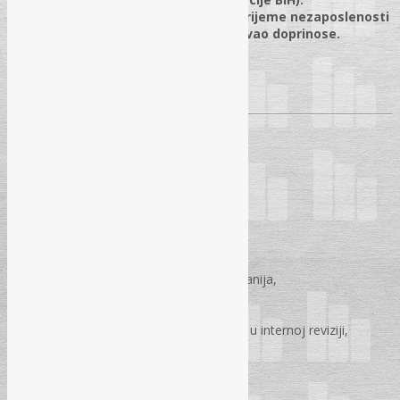
Pravo na novčanu naknadu za vrijeme nezaposlenosti
– ukoliko poslodavac nije uplaćivao doprinose.
Pitanja i odgovori
WEBINAR JE NAMIJENJEN:
računovođama,
revizorima,
samostalnim poduzetnicima,
direktorima,
vlasnicima računovodstvenih kompanija,
pravnicima i advokatima,
zaposlenim u finansijskom sektoru,
internim revizorima i zaposlenicima u internoj reviziji,
PDV punomoćnicima