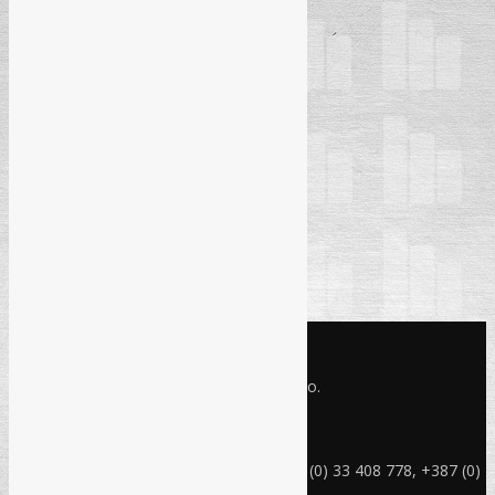
KONTAKT INFO
Refam Creative Solutions - REC d.o.o.
Jukićeva br. 2, 71000 Sarajevo BiH
rec@rec.ba
Telefon: +387 (0) 33 214 582, +387 (0) 33 408 778, +387 (0)
33 408 779