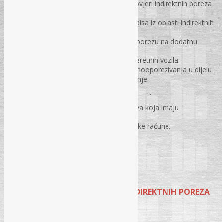
Pravilnik o kontroli i ograničenoj provjeri indirektnih poreza
(„Službeni glasnik BiH“ broj 68/16);
Specifičnosti u primjeni pravnih propisa iz oblasti indirektnih
poreza (praktični primjeri);
Primjena člana 7. stav 2. Zakona o porezu na dodatnu
vrijednost.
Postupak oporezivanja putničkih i teretnih vozila.
Popunjavanje polja PDV prijave samooporezivanja u dijelu
podataka koji se tiču krajnje potrošnje.
PDV tretman ino-usluga.
Prefakturisanje
PDV tretman otpisa stalnih sredstava koja imaju
knjigovodstvenu vrijednost.
Odbitak ulaznog PDV-a na gotovinske račune.
Manjkovi, otpis i uništavanje zaliha.
Pitanja i odgovori
INSPEKCIJSKI NADZOR U OBLASTI DIREKTNIH POREZA
Prodaja i prenos udjela;