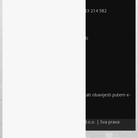
Mobitel: +387 (0) 61 150 454
Fax: +387 (0) 33 408 779, +387 (0) 33 214 582
RADNO VRIJEME
Ponedjeljak - Petak:
8:30 – 17:00 sati
Subota:
Ne radimo
Nedjelja i praznici:
Ne radimo
Pravo i finansije
Facebook
Linkedin
Prijava na newsletter
Odaberite oblasti iz kojih želite primati obavijesti putem e-
maila
PRIJAVI SE!
© Refam Creative Solutions – REC d.o.o. | Sva prava
zadržava. All rights reserved.