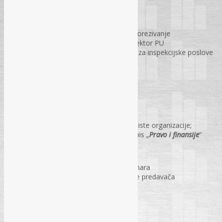
PREDAVAČI:
Asmir Mujačić
– Uprava za indirektno oporezivanje
Dževad Jagodić
– Federalni porezni inspektor PU
Fahrudin Mustafić
– Kantonalna uprava za inspekcijske poslove
KOTIZACIJA ZA UČEŠĆE (sa PDV-om)
120 KM
po jednom učesniku;
110 KM
po osobi za dva i više učesnika iz iste organizacije;
100 KM
po osobi za pretplatnike na časopis „
Pravo i finansije
“
Kotizacija uključuje:
Troškove sudjelovanja u radu webinara
Materijal sa webinara – prezentacije predavača
Odgovori na pitanja