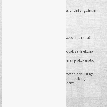
Reprezentacija;
Isplata jednokratne pomoći;
Primanja sportista amaterski i profesionalni angažman;
Reklama;
Sponzorstva;
Otpis potraživanja;
Nedokumentovani rashodi;
Princip „pažnje dobrog privrednika“;
Porezni tretman različitih oblika obrazovanja i stručnog
usavršavanja;
Manjkovi, otpisi, prekomjerni kalo…;
Obračun doprinosa i poreza na dohodak za direktora –
nerezidenta;
Porezni tretman angažmana volontera i praktikanata;
Pozajmice;
Porez po odbitku;
Porezni poticaj – ulaganje 50% proizvodnja vs usluge;
Ugošćavanja poslovnih partnera / team building;
Prekršaj ili krivica (načelo “ne bi sin idem”).
Pitanja i odgovori