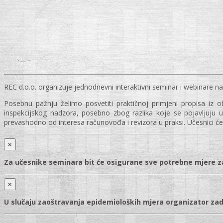
REC d.o.o. organizuje jednodnevni interaktivni seminar i webinare n
Posebnu pažnju želimo posvetiti praktičnoj primjeni propisa iz o
inspekcijskog nadzora, posebno zbog razlika koje se pojavljuju 
prevashodno od interesa računovođa i revizora u praksi. Učesnici će
×
Za učesnike seminara bit će osigurane sve potrebne mjere za
×
U slučaju zaoštravanja epidemioloških mjera organizator za