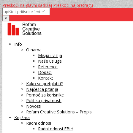
Preskoči na glavni sadržaj
Preskoči na pretragu
×
Info
O nama
Misija i vizija
Naše usluge
Reference
Dodaci
Kontakt
Kako se pretplatiti?
Najčešća pitanja
Pomoć za korisnike
Politika privatnosti
Novosti
Refam Creative Solutions – Propisi
Knjižara
Radni odnosi
Radni odnosi FBiH