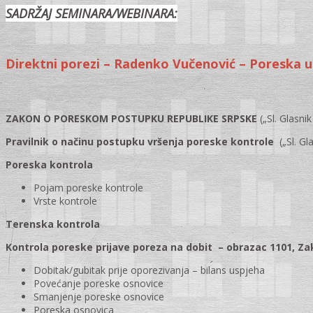
SADRŽAJ SEMINARA/WEBINARA:
Direktni porezi – Radenko Vučenović – Poreska 
ZAKON O PORESKOM POSTUPKU REPUBLIKE SRPSKE
(„Sl. Glasni
Pravilnik o načinu postupku vršenja poreske kontrole
(„Sl. Gl
Poreska kontrola
Pojam poreske kontrole
Vrste kontrole
Terenska kontrola
Kontrola poreske prijave poreza na dobit – obrazac 1101, Zakon
Dobitak/gubitak prije oporezivanja – bilans uspjeha
Povećanje poreske osnovice
Smanjenje poreske osnovice
Poreska osnovica