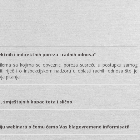
ektnih i indirektnih poreza i radnih odnosa
“
a i dilema sa kojima se obveznici poreza susreću u postupku samog
i riječ i o inspekcijskom nadzoru u oblasti radnih odnosa što je
ja pitanja.
 smještajnih kapaciteta i slično.
pciju webinara o čemu ćemo Vas blagovremeno informisati!