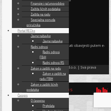
Finansije i računovodstvo
Subota:
Ne radimo
Zaštita ličnih podataka
Nedjelja i praznici:
Ne radimo
Pravo i finansije
Zaštita na radu
Facebook
Specijalna ponuda
Linkedin
priručnika
Portal RECko
Prijava na newsletter
Javne nabavke
Javne nabavke
Odaberite oblasti iz kojih želite primati obavijesti putem e-
Radni odnosi
maila
Radni odnosi
FBiH
PRIJAVI SE!
Radni odnosi RS
© Refam Creative Solutions – REC d.o.o. | Sva prava
Zakon o zaštiti na radu
zadržava. All rights reserved.
Zakon o zaštiti na
radu FBIH
Zakon o zaštiti ličnih
podataka
REFAM CREATIVE SOLUTIONS
Časopis
O časopisu
Pretplata