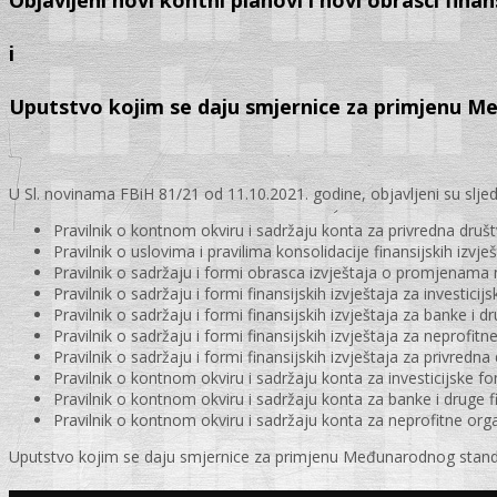
Objavljeni novi kontni planovi i novi obrasci finan
i
Uputstvo kojim se daju smjernice za primjenu Me
U Sl. novinama FBiH 81/21 od 11.10.2021. godine, objavljeni su sljede
Pravilnik o kontnom okviru i sadržaju konta za privredna druš
Pravilnik o uslovima i pravilima konsolidacije finansijskih izvje
Pravilnik o sadržaju i formi obrasca izvještaja o promjenama 
Pravilnik o sadržaju i formi finansijskih izvještaja za investici
Pravilnik o sadržaju i formi finansijskih izvještaja za banke i d
Pravilnik o sadržaju i formi finansijskih izvještaja za neprofitn
Pravilnik o sadržaju i formi finansijskih izvještaja za privredna
Pravilnik o kontnom okviru i sadržaju konta za investicijske f
Pravilnik o kontnom okviru i sadržaju konta za banke i druge f
Pravilnik o kontnom okviru i sadržaju konta za neprofitne orga
Uputstvo kojim se daju smjernice za primjenu Međunarodnog standard