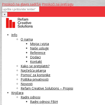
Preskoči na glavni sadržaj
Preskoči na pretragu
×
Info
O nama
Misija i vizija
Naše usluge
Reference
Dodaci
Kontakt
Kako se pretplatiti?
Najčešća pitanja
Pomoć za korisnike
Politika privatnosti
Novosti
Refam Creative Solutions – Propisi
Knjižara
Radni odnosi
Radni odnosi FBiH