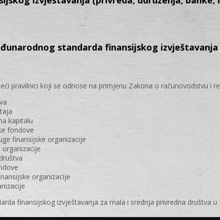
sijskog izvještavanja (privreda, udruženja, banke, i
đunarodnog standarda finansijskog izvještavanja z
ći pravilnici koji se odnose na primjenu Zakona o računovodstvu i revi
tva
štaja
na kapitalu
jske fondove
ruge finansijske organizacije
e organizacije
 društva
ondove
inansijske organizacije
nizacije
a finansijskog izvještavanja za mala i srednja privredna društva u 