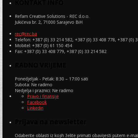
KONTAKT INFO
Refam Creative Solutions - REC d.o.o.
Jukićeva br. 2, 71000 Sarajevo BiH
rec@rec.ba
Telefon: +387 (0) 33 214 582, +387 (0) 33 408 778, +387 (0) 
Mobitel: +387 (0) 61 150 454
Fax: +387 (0) 33 408 779, +387 (0) 33 214 582
RADNO VRIJEME
Ponedjeljak - Petak:
8:30 – 17:00 sati
Subota:
Ne radimo
Nedjelja i praznici:
Ne radimo
Pravo i finansije
Facebook
Linkedin
Prijava na newsletter
Odaberite oblasti iz kojih želite primati obavijesti putem e-mai