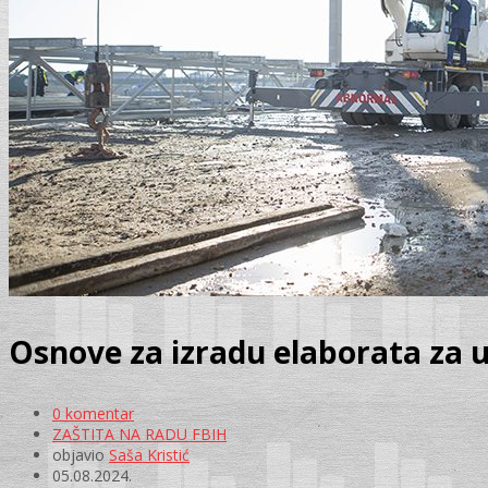
Osnove za izradu elaborata za u
0 komentar
ZAŠTITA NA RADU FBIH
objavio
Saša Kristić
05.08.2024.