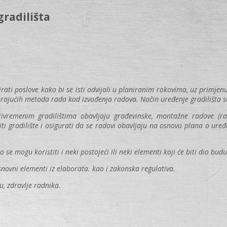
radilišta
rati poslove kako bi se isti odvijali u planiranim rokovima, uz primjenu
arajućih metoda rada kod izvođenja radova. Način uređenje gradilišta s
vremenim gradilištima obavljaju građevinske, montažne radove (radovi
i gradilište i osigurati da se radovi obavljaju na osnovu plana o uređen
e mogu koristiti i neki postojeći ili neki elementi koji će biti dio bud
snovni elementi iz elaborata. kao i zakonska regulativa.
u, zdravlje radnika.