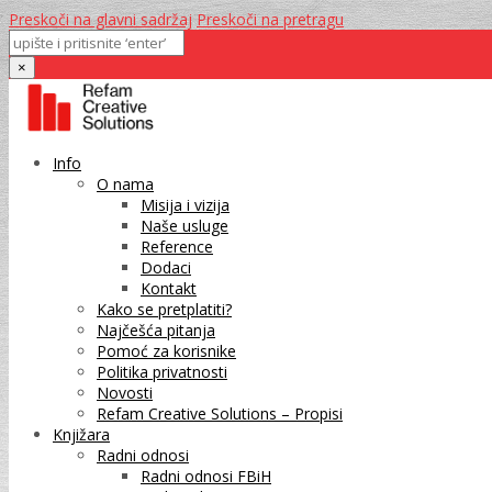
Preskoči na glavni sadržaj
Preskoči na pretragu
×
Info
O nama
Misija i vizija
Naše usluge
Reference
Dodaci
Kontakt
Kako se pretplatiti?
Najčešća pitanja
Pomoć za korisnike
Politika privatnosti
Novosti
Refam Creative Solutions – Propisi
Knjižara
Radni odnosi
Radni odnosi FBiH