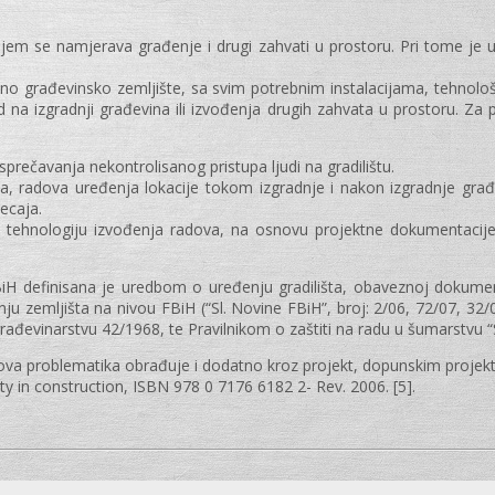
ojem se namjerava građenje i drugi zahvati u prostoru. Pri tome je 
eno građevinsko zemljište, sa svim potrebnim instalacijama, tehn
d na izgradnji građevina ili izvođenja drugih zahvata u prostoru. Za 
 sprečavanja nekontrolisanog pristupa ljudi na gradilištu.
va, radova uređenja lokacije tokom izgradnje i nakon izgradnje građ
jecaja.
i tehnologiju izvođenja radova, na osnovu projektne dokumentacije, t
iH definisana je uredbom o uređenju gradilišta, obaveznoj dokumenta
ju zemljišta na nivou FBiH (“Sl. Novine FBiH”, broj: 2/06, 72/07, 32/
ađevinarstvu 42/1968, te Pravilnikom o zaštiti na radu u šumarstvu “Sl. l
e ova problematika obrađuje i dodatno kroz projekt, dopunskim projek
y in construction, ISBN 978 0 7176 6182 2- Rev. 2006. [5].