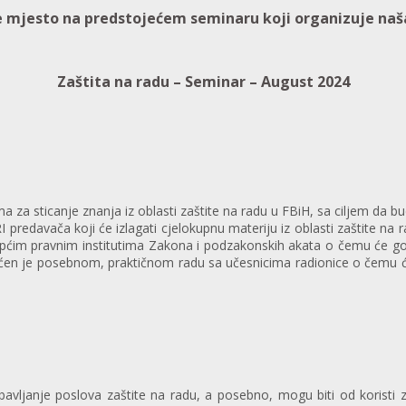
e mjesto na predstojećem seminaru koji organizuje naš
Zaštita na radu – Seminar – August 2024
 sticanje znanja iz oblasti zaštite na radu u FBiH, sa ciljem da bu
 predavača koji će izlagati cjelokupnu materiju iz oblasti zaštite na
Općim pravnim institutima Zakona i podzakonskih akata o čemu će govor
ećen je posebnom, praktičnom radu sa učesnicima radionice o čemu će go
ljanje poslova zaštite na radu, a posebno, mogu biti od koristi za