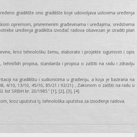
uređeno gradilište ono gradilište koje udovoljava uslovima uređenja
ološkom opremom, privremenim građevinama i uređajima, sredstvima
potrebe uređenja gradilišta izvođač radova obavezan je izraditi plan
evine, kroz tehnološku šemu, elaborate i projekte sigurnosti i opis
ehničkih propisa, standarda i propisa o zaštiti na radu i zdravlju
ciji na gradilištu i sudionicima u građenju, a koja je bazirana na
08, 4/10, 13/10, 45/10, 85/21 i 92/21) , Zakonom o zaštiti na radu u
ist SRBiH br. 20/1985.” [1], [2], [3], [4].
tom, kroz uputstva tj. tehnološka uputstva za izvođenje radova.