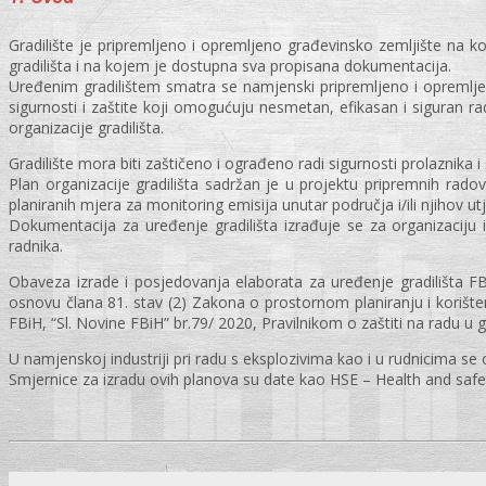
Gradilište je pripremljeno i opremljeno građevinsko zemljište na k
gradilišta i na kojem je dostupna sva propisana dokumentacija.
Uređenim gradilištem smatra se namjenski pripremljeno i opremlj
sigurnosti i zaštite koji omogućuju nesmetan, efikasan i siguran ra
organizacije gradilišta.
Gradilište mora biti zaštičeno i ograđeno radi sigurnosti prolaznika i
Plan organizacije gradilišta sadržan je u projektu pripremnih rado
planiranih mjera za monitoring emisija unutar područja i/ili njihov ut
Dokumentacija za uređenje gradilišta izrađuje se za organizaciju 
radnika.
Obaveza izrade i posjedovanja elaborata za uređenje gradilišta FB
osnovu člana 81. stav (2) Zakona o prostornom planiranju i korišten
FBiH, “Sl. Novine FBiH” br.79/ 2020, Pravilnikom o zaštiti na radu u gr
U namjenskoj industriji pri radu s eksplozivima kao i u rudnicima s
Smjernice za izradu ovih planova su date kao HSE – Health and safet