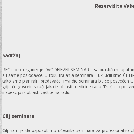
Rezervišite Vaš
Sadržaj
REC d.o.o. organizuje DVODNEVNI SEMINAR – sa praktičnim uputama za
a i same poslodavce. U toku trajanja seminara – uključili smo ČETIRI
tako smo planirali i predavače. Prvi dio seminara bit će posvećen 
gdje će govoriti stručnjaka iz oblasti medicine rada. Treći dio posv
inspekciju iz oblasti zaštite na radu.
Cilj seminara
Cilj nam je da osposobimo učesnike seminara za profesionalno obav