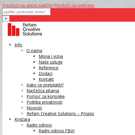
Preskoči na glavni sadržaj
Preskoči na pretragu
×
Info
O nama
Misija i vizija
Naše usluge
Reference
Dodaci
Kontakt
Kako se pretplatiti?
Najčešća pitanja
Pomoć za korisnike
Politika privatnosti
Novosti
Refam Creative Solutions – Propisi
Knjižara
Radni odnosi
Radni odnosi FBiH