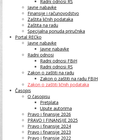
Radni odnosi RS
Javne nabavke
Finansije i računovodstvo
Zaštita ličnih podataka
Zaštita na radu
Specijalna ponuda priručnika
Portal RECko
Javne nabavke
Javne nabavke
Radni odnosi
Radni odnosi FBiH
Radni odnosi RS
Zakon o zaštiti na radu
Zakon o zaštiti na radu FBIH
Zakon o zaštiti ličnih podataka
Časopis
O časopisu
Pretplata
Upute autorima
Pravo i finansije 2026
PRAVO I FINANSIJE 2025
Pravo i finansije 2024
Pravo i finansije 2023
Pravo i finansije 2022