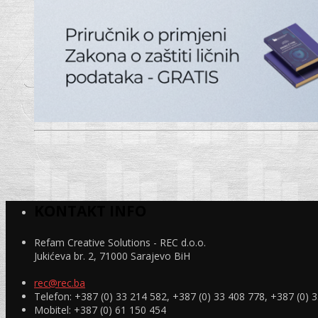
KONTAKT INFO
Refam Creative Solutions - REC d.o.o.
Jukićeva br. 2, 71000 Sarajevo BiH
rec@rec.ba
Telefon: +387 (0) 33 214 582, +387 (0) 33 408 778, +387 (0) 
Mobitel: +387 (0) 61 150 454