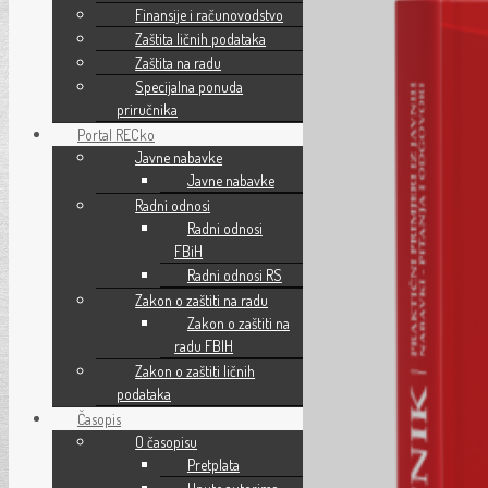
Finansije i računovodstvo
Zaštita ličnih podataka
Zaštita na radu
Specijalna ponuda
priručnika
Portal RECko
Javne nabavke
Javne nabavke
Radni odnosi
Radni odnosi
FBiH
Radni odnosi RS
Zakon o zaštiti na radu
Zakon o zaštiti na
radu FBIH
Zakon o zaštiti ličnih
podataka
Časopis
O časopisu
Pretplata