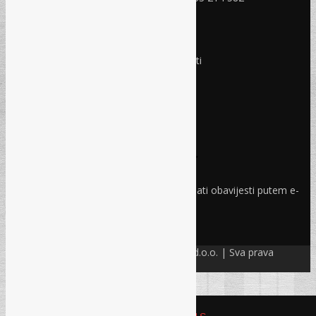
RADNO VRIJEME
Ponedjeljak - Petak:
8:30 – 17:00 sati
Subota:
Ne radimo
Nedjelja i praznici:
Ne radimo
Pravo i finansije
Facebook
Linkedin
Prijava na newsletter
Odaberite oblasti iz kojih želite primati obavijesti putem e-
maila
PRIJAVI SE!
© Refam Creative Solutions – REC d.o.o. | Sva prava
zadržava. All rights reserved.