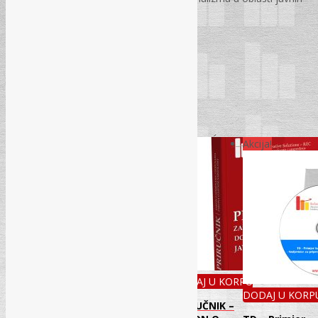
nabavki.
478. str – meki uvez
Related Products
Akcija!
DODAJ U KORPU
DODAJ U KORPU
DODAJ U KORPU
DODAJ U KORP
Pravilnik o
Komentar
PRIRUČNIK –