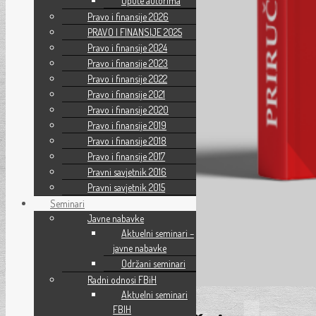
Upute autorima
Pravo i finansije 2026
PRAVO I FINANSIJE 2025
Pravo i finansije 2024
Pravo i finansije 2023
Pravo i finansije 2022
Pravo i finansije 2021
Pravo i finansije 2020
Pravo i finansije 2019
Pravo i finansije 2018
Pravo i finansije 2017
Pravni savjetnik 2016
Pravni savjetnik 2015
Seminari
Javne nabavke
Aktuelni seminari –
javne nabavke
Održani seminari
Radni odnosi FBiH
Aktuelni seminari
FBIH