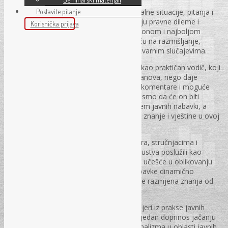
Postavite pitanje
Priručnik je koncipiran na način da kroz realne situacije, pitanja i
odgovore, omogući čitaocima da sagledaju pravne dileme i
Korisnička prijava
pronađu odgovore koji su u skladu sa zakonom i najboljom
praksom. Na taj način, korisnici se podstiču na razmišljanje,
diskusiju i donošenje ispravnih odluka u stvarnim slučajevima.
Namjera nam je da ovaj priručnik posluži kao praktičan vodič, koji
ne ostaje na pukom citiranju zakonskih članova, nego daje
dodatnu vrijednost kroz analizu primjera, komentare i moguće
posljedice određenih postupaka. Uvjereni smo da će on biti
koristan alat svima koji su uključeni u sistem javnih nabavki, a
naročito onima koji žele unaprijediti svoje znanje i vještine u ovoj
oblasti.
Zahvaljujemo se svim učesnicima seminara, stručnjacima i
praktičarima čiji su komentari, pitanja i iskustva poslužili kao
inspiracija za izradu ovog materijala. Vaše učešće u oblikovanju
ovog priručnika potvrđuje da su javne nabavke dinamično
područje koje se stalno razvija i u kojem je razmjena znanja od
ključnog značaja.
Nadamo se da će priručnik „Praktični primjeri iz prakse javnih
nabavki u BiH – Pitanja i odgovori!“ biti vrijedan doprinos jačanju
transparentnosti, odgovornosti i profesionalizma u oblasti javnih