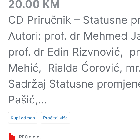
20.00
KM
CD Priručnik – Statusne p
Autori: prof. dr Mehmed Ja
prof. dr Edin Rizvnović, pro
Mehić, Rialda Ćorović, mr.i
Sadržaj Statusne promjen
Pašić,…
Kupi odmah
Pročitaj više
REC d.o.o.