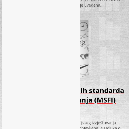
(„Službene novine KS“, broj 19/16), kojim je uvedena…
Primjena Međunarodnih standarda
finansijskog izvještavanja (MSFI)
25.07.2017.
Primjena Međunarodnih standarda finansijskog izvještavanja
(MSFI) U “Sl. novinama FBiH”, broj 55/17 objavljena je Odluka o