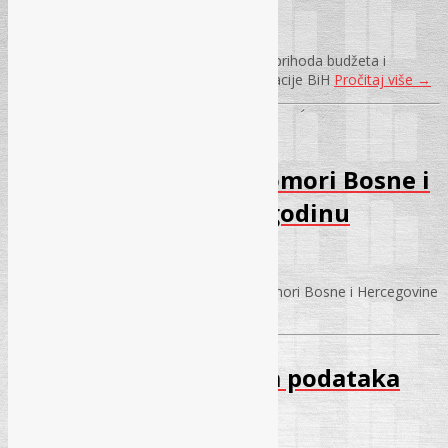
12.05.2017.
Izmjene Pravilnika o načinu uplate javnih prihoda budžeta i
vanbudžetskih fondova na teritoriji Federacije BiH
Pročitaj više
→
Odluka o članarini
Vanjskotrgovinskoj komori Bosne i
Hercegovine za 2017. godinu
21.03.2017.
Odluka o članarini Vanjskotrgovinskoj komori Bosne i Hercegovine
za 2017. godinu
Pročitaj više
→
Obavijest o izmjenama podataka
06.03.2017.