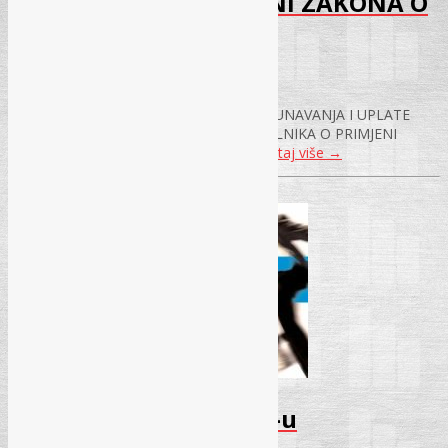
PRAVILNIKA O PRIMJENI ZAKONA O
POREZU NA DOHODAK
26.05.2017.
IZMJENE PRAVILNIKA O NAČINU OBRAČUNAVANJA I UPLATE
DOPRINOSA I IZMJENE I DOPUNE PRAVILNIKA O PRIMJENI
ZAKONA O POREZU NA DOHODAK
Pročitaj više
→
Izmjene Zakona o PDV-u