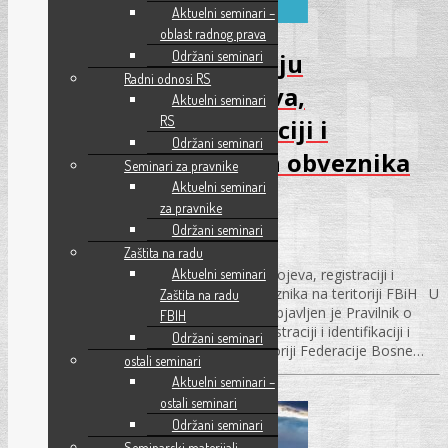
Aktuelni seminari –
oblast radnog prava
Pravilnik o dodjeljivanju
Održani seminari
Radni odnosi RS
identifikacionih brojeva,
Aktuelni seminari
RS
registraciji i identifikaciji i
Održani seminari
evidencijama poreznih obveznika
Seminari za pravnike
Aktuelni seminari
na teritoriji FBiH
za pravnike
Održani seminari
15.09.2017.
Zaštita na radu
Pravilnik o dodjeljivanju identifikacionih brojeva, registraciji i
Aktuelni seminari
identifikaciji i evidencijama poreznih obveznika na teritoriji FBiH U
Zaštita na radu
„Službenim novinama FBiH“, broj 69/17 objavljen je Pravilnik o
FBIH
dodjeljivanju identifikacionih brojeva, registraciji i identifikaciji i
Održani seminari
evidencijama poreznih obveznika na teritoriji Federacije Bosne…
ostali seminari
Aktuelni seminari –
ostali seminari
Održani seminari
Seminarski materijali