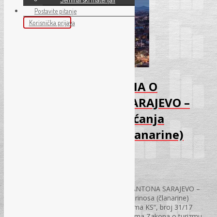
Postavite pitanje
Korisnička prijava
NOVO: IZMJENE ZAKONA O
TURIZMU KANTONA SARAJEVO –
propisana obaveza plaćanja
članskog doprinosa (članarine)
Turističkoj zajednici!
08.09.2017.
NOVO: IZMJENE ZAKONA O TURIZMU KANTONA SARAJEVO –
propisana obaveza plaćanja članskog doprinosa (članarine)
Turističkoj zajednici! U „Službenim novinama KS“, broj 31/17
objavljen je Zakon o izmjenama i dopunama Zakona o turizmu