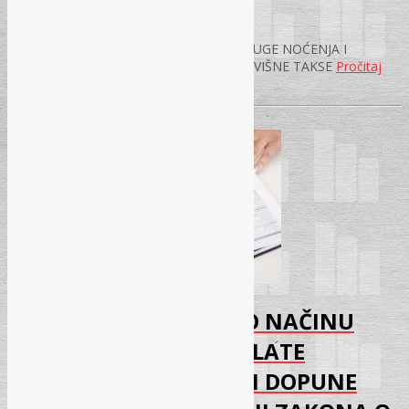
03.07.2017.
PRAVILNIK O EVIDENCIJI KORISNIKA USLUGE NOĆENJA I
PRAVILNIK O EVIDENCIJI PLAĆENE BORAVIŠNE TAKSE
Pročitaj
više
→
IZMJENE PRAVILNIKA O NAČINU
OBRAČUNAVANJA I UPLATE
DOPRINOSA I IZMJENE I DOPUNE