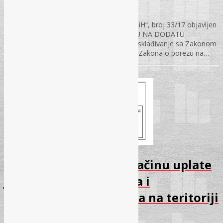
12.05.2017.
Izmjene Zakona o PDV-u U „Sl. glasniku BiH“, broj 33/17 objavljen
je ZAKON O IZMJENI ZAKONA O POREZU NA DODATU
VRIJEDNOST, kojim je zapravo izvršeno usklađivanje sa Zakonom
o carinskoj politici u BiH. Zakon o izmjeni Zakona o porezu na…
Izmjene Pravilnika o načinu uplate
javnih prihoda budžeta i
vanbudžetskih fondova na teritoriji
Federacije BiH