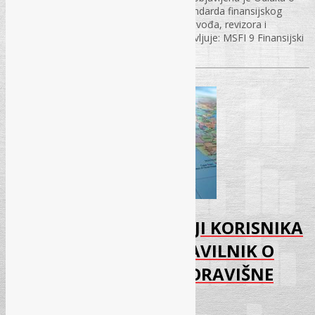
objavljivanju i primjeni Međunarodnih standarda finansijskog
izvještavanja (MSFI), kojom Savez računovođa, revizora i
finansijskih djelatnika Federacije BiH objavljuje: MSFI 9 Finansijski
instrumenti, MSFI 15…
PRAVILNIK O EVIDENCIJI KORISNIKA
USLUGE NOĆENJA I PRAVILNIK O
EVIDENCIJI PLAĆENE BORAVIŠNE
TAKSE