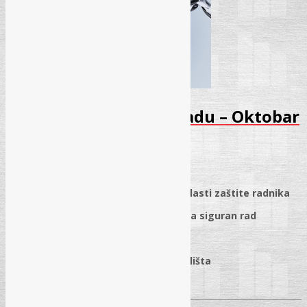
Seminar – Zaštita na radu – Oktobar
2025
01.10.2025.
✓
I Modul: Obaveze poslodavaca u oblasti zaštite radnika
✓
II Modul: Osposobljavanje radnika za siguran rad
✓
III Modul: Rad na visini
✓
IV Modul: Elaborat o uređenju gradilišta
✓
V Modul: Pitanja i odgovori