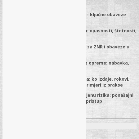
11.03.2026.
✓
Obavljanje poslova zaštite na radu – ključne obaveze
poslodavaca i praktična primjena
✓
Procjena rizika po radnim mjestima: opasnosti, štetnosti,
matrica procjene i nivoi rizika
✓
Interni akt o zaštiti na radu, radnik za ZNR i obaveze u
osposobljavanju radnika
✓
Upotreba lične i kolektivne zaštitne opreme: nabavka,
izbor, evidencije, zamjena i obuka
✓
Upotrebne dozvole za sredstva rada: ko izdaje, rokovi,
izmjene, dokumentacija i troškovi + primjeri iz prakse
✓
Integracija ljudskog faktora u procjenu rizika: ponašajni
rizici, sigurnosni mindset i sistemski pristup
✓
Pitanja i odgovori
Predavači:
Momčilo Đekanović
– dipl. ing. tehn.