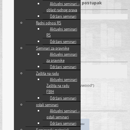
aukcija • Ugovor i realizacija • Žalbeni postupak
Aktuelni seminari –
oblast radnog prava
Održani seminari
Predavači na školi
Radni odnosi RS
Amir Rahmanović
Aktuelni seminari
RS
Dragana Kovačević
Održani seminari
Saša Nevesinjac
Seminari za pravnike
Aktuelni seminari
Jelena Diljević
za pravnike
Održani seminari
Mjesto održavanja
Zaštita na radu
Aktuelni seminari
14. 04. – 17. 04. 2026.
– Sarajevo (Hotel „Hollywood“)
Zaštita na radu
FBIH
Održani seminari
Pročitaj više
→
ostali seminari
Aktuelni seminari –
ostali seminari
Održani seminari
Seminarski materijali