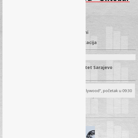
2025
01.10.2025.
✓
Državna imovina – aktuelni problemi
✓
Eksproprijacija zemljišta i harmonizacija
Predavači:
Prof. dr. Meliha Povlakić, Pravni fakultet Sarajevo
mr. Jasmin Voloder, općina Ilidža
Seminar
21. 10. 2025.
– Sarajevo, Hotel „Hollywood“, početak u 09:30
Pročitaj više
→