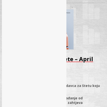
Seminar – Naknada štete – April
2026
01.01.2026.
✓
Naknada štete: odgovornost poslodavca za štetu koju
prouzrokuje radnik
✓
Vrste odgovornosti za štetu, oslobađanje od
odgovornosti i postavljanje tužbenog zahtjeva