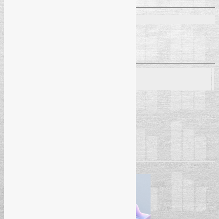
Predavači:
Danijela Radonić
– MA
Radmila Puzić
– inspektor rada
Seminar
17. 03. 2026.
– Banja Luka (Hotel “Bosna”)
Početak seminara:
09:30h
Pročitaj više
→