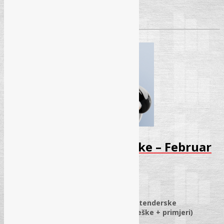
Pročitaj više
→
Seminar – Javne nabavke – Februar
2026
21.01.2026.
✓
Smjernice za ispravno sastavljanje tenderske
dokumentacije i ponuda (najčešće greške + primjeri)