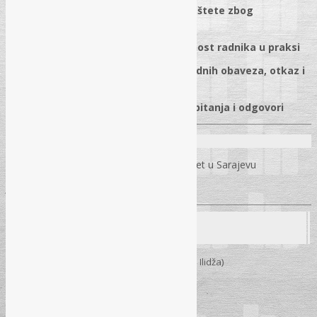
✓
Pravo na raskid ugovora i naknada štete zbog
neispunjenja ugovornih obaveza
✓
Disciplinska i materijalna odgovornost radnika u praksi
✓
Interni akti poslodavca, povrede radnih obaveza, otkaz i
obustava plaće
✓
Sudska praksa, praktični primjeri i pitanja i odgovori
Predavači:
Prof. dr. sc. Abedin Bikić
– Pravni fakultet u Sarajevu
Jusuf Brkić
– dipl. iur.
Seminar
09. 04. 2026.
– Sarajevo (Hotel “Hollywood” – Ilidža)
Početak:
09:30h