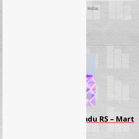
15. 04. 2026.
– Sarajevo (Hotel „Hollywood” – Ilidža)
Početak:
09:30h
Pročitaj više
→
Seminar – Zaštita na radu RS – Mart
2026