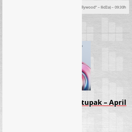
Seminar
07. 04. 2026.
– Sarajevo (Hotel “Hollywood” – Ilidža) – 09:30h
Pročitaj više
→
Seminar – Upravni postupak – April
2026 – Otkazano
25.03.2026.