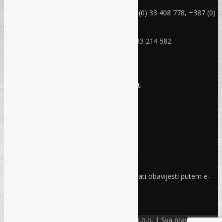
rec@rec.ba
Telefon: +387 (0) 33 214 582, +387 (0) 33 408 778, +387 (0)
33 408 779
Mobitel: +387 (0) 61 150 454
Fax: +387 (0) 33 408 779, +387 (0) 33 214 582
RADNO VRIJEME
Ponedjeljak - Petak:
8:30 – 17:00 sati
Subota:
Ne radimo
Nedjelja i praznici:
Ne radimo
Pravo i finansije
Facebook
Linkedin
Prijava na newsletter
Odaberite oblasti iz kojih želite primati obavijesti putem e-
maila
PRIJAVI SE!
© Refam Creative Solutions – REC d.o.o. | Sva prava