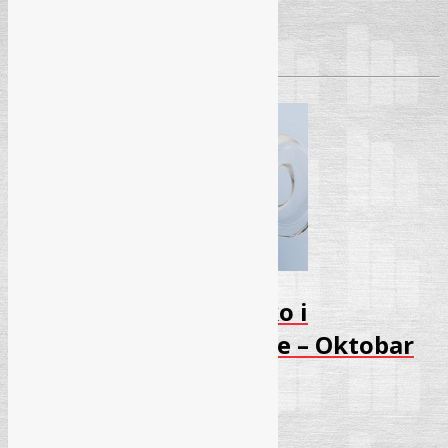
Pročitaj više
→
Seminar – Kancelarijsko i
elektronsko poslovanje – Oktobar
2025
01.10.2025.