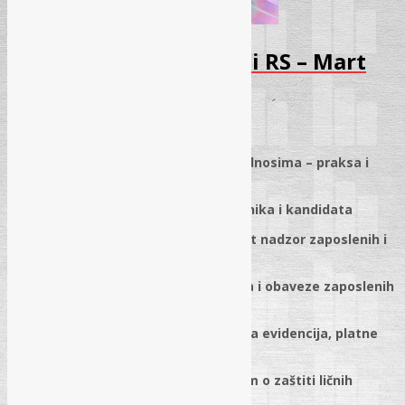
Seminar – Radni odnosi RS – Mart
2026
25.01.2026.
✓
Zaštita ličnih podataka u radnim odnosima – praksa i
obaveze poslodavaca
✓
Pravni osnov obrade podataka radnika i kandidata
✓
Video-nadzor, GPS praćenje, zakonit nadzor zaposlenih i
rad na daljinu
✓
Posebne kategorije ličnih podataka i obaveze zaposlenih
s pristupom podacima
✓
Evidencije o radnicima u RS: matična evidencija, platne
liste, rokovi čuvanja
✓
Usklađivanje evidencija sa Zakonom o zaštiti ličnih
podataka + pitanja i odgovori