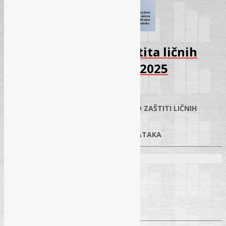
Trodnevna škola – Zaštita ličnih
podataka – Novembar 2025
01.10.2025.
✓
IMPLEMENTACIJA NOVOG ZAKONA O ZAŠTITI LIČNIH
PODATAKA
✓
SLUŽBENIK ZA ZAŠTITU LIČNIH PODATAKA
Predavači:
Nedžmija Kukričar, dipl. iur.
Danijela Radonić, MA
Jovana Diljević, advokat