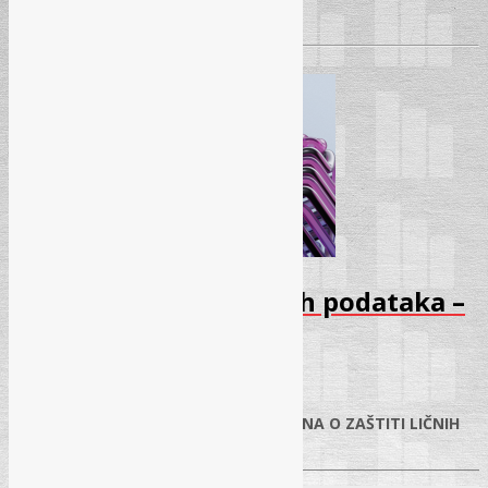
Pročitaj više
→
Seminar – Zaštita ličnih podataka –
Decembar 2025
13.11.2025.
✓
PRAKTIČNA PRIMJENA NOVOG ZAKONA O ZAŠTITI LIČNIH
PODATAKA U BIH