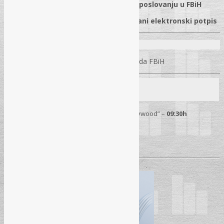
✓
Primjena propisa o kancelarijskom poslovanju u FBiH
✓
Elektronsko poslovanje i kvalifikovani elektronski potpis
Predavač:
Mr. Alen Taletović
– Sudija Ustavnog suda FBiH
Seminar
31. 10. 2025.
– Sarajevo
Hotel “Hollywood” –
09:30h
Pročitaj više
→