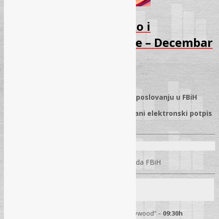
Seminar – Kancelarijsko i
elektronsko poslovanje – Decembar
2025
09.11.2025.
✓
Primjena propisa o kancelarijskom poslovanju u FBiH
✓
Elektronsko poslovanje i kvalifikovani elektronski potpis
(priprema za obaveznu primjenu)
Predavač:
Mr. Alen Taletović
– Sudija Ustavnog suda FBiH
Seminar
18. 12. 2025.
– Sarajevo
Hotel “Hollywood” –
09:30h