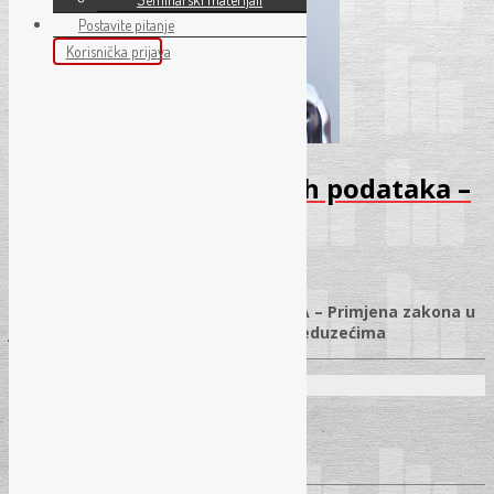
Postavite pitanje
Korisnička prijava
Seminar – Zaštita ličnih podataka –
April 2026
25.03.2026.
✓
ZAKON O ZAŠTITI LIČNIH PODATAKA – Primjena zakona u
javnim ustanovama i komunalnim preduzećima
Predavači:
Radovan Kešelj, dipl. iur.
Begzada Avdukić, mr. sci.