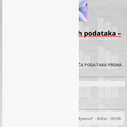
Seminar – Zaštita ličnih podataka –
Februar 2026
21.01.2026.
✓
OBAVEZE KONTROLORA I OBRAĐIVAČA PODATAKA PREMA
ZAKONU O ZAŠTITI LIČNIH PODATAKA
Predavači:
Radovan Kešelj, dipl. iur.
Begzada Avdukić, mr. sci.
Seminar
24. 02. 2026.
– Sarajevo (Hotel “Hollywood” – Ilidža) – 09:30h