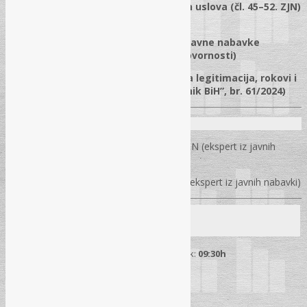
✓
Ispravno utvrđivanje kvalifikacionih uslova (čl. 45–52. ZJN)
i pravilno sastavljanje ponuda
✓
Rad Komisije vs. rad službenika za javne nabavke
(izmjene pravilnika, interni akti, odgovornosti)
✓
Žalbeni postupak u praksi – aktivna legitimacija, rokovi i
postupanje (uklj. Instrukcija “Sl. glasnik BiH”, br. 61/2024)
Predavači na seminaru
Amir Rahmanović
– certificirani trener AJN (ekspert iz javnih
nabavki)
Zlatko Lazović
– certificirani trener AJN (ekspert iz javnih nabavki)
Mjesto održavanja
25. 02. 2026.
– Tuzla (Hotel “Salis”) | Početak:
09:30h
Pročitaj više
→