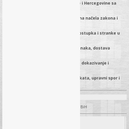
✓
Zakon o upravnom postupku Bosne i Hercegovine sa
osvrtom na ZUP FBiH
✓
Osnove upravnog postupka, osnovna načela zakona i
upravno-pravni odnos
✓
Nadležnost za vođenje upravnog postupka i stranke u
postupku
✓
Komuniciranje organa uprave i stranaka, dostava
pismena i elektronsko poslovanje
✓
Vođenje postupka, rokovi, troškovi, dokazivanje i
donošenje rješenja
✓
Pravni lijekovi, izvršenje upravnih akata, upravni spor i
pitanja i odgovori
Predavači:
Alen Taletović
– Sudija Ustavnog suda FBiH
Seminar