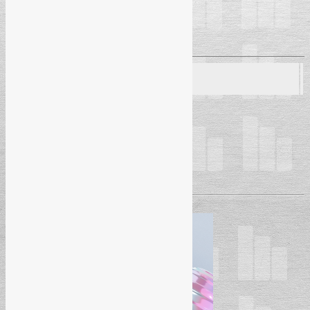
Predrag Grgić
– Msc., dipl. ing.
Dragana Mitrović
– dipl. ing. tehn.
Seminar
25. 03. 2026.
– Banja Luka (Hotel “Bosna”)
Početak seminara:
09:30h
Pročitaj više
→