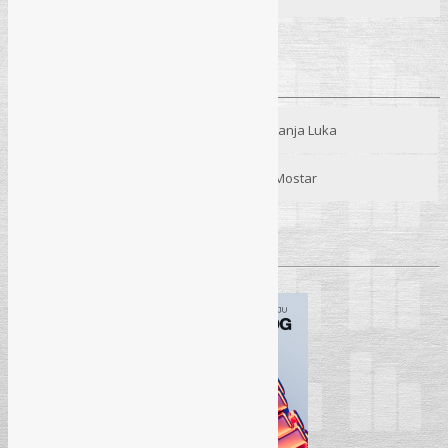
Predavači:
Radovan Kešelj, dipl. iur.
Begzada Avdukić, mr. sci.
Seminar
15. 12. 2025.
– Hotel “Bosna”, Banja Luka
Seminar
16. 12. 2025.
– Hotel “Mostar”, Mostar
Pročitaj više
→