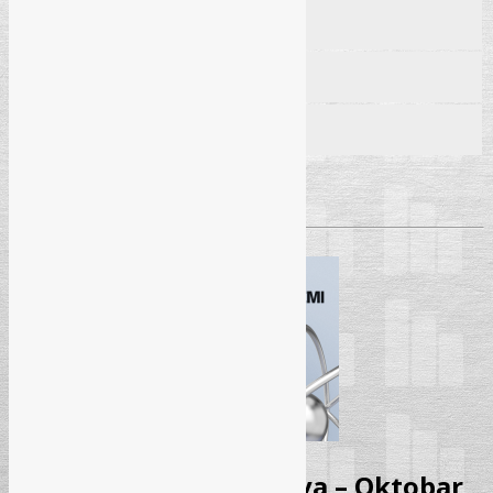
Škola
04. 11. 2025.
– DAN 1
Škola
05. 11. 2025.
– DAN 2
Škola
06. 11. 2025.
– DAN 3
Pročitaj više
→
Seminar – Stvarna prava – Oktobar