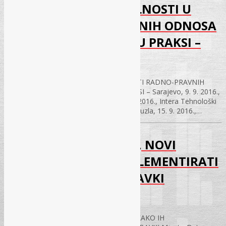
NOVI PROPISI I AKTUELNOSTI U
OBLASTI RADNO-PRAVNIH ODNOSA
– KAKO IH PRIMJENITI U PRAKSI –
31.01.2017.
NOVI PROPISI I AKTUELNOSTI U OBLASTI RADNO-PRAVNIH
ODNOSA – KAKO IH PRIMJENITI U PRAKSI – Sarajevo, 9. 9. 2016.,
Hotel „Hollywood“ – Ilidža Mostar, 13. 9. 2016., Intera Tehnološki
park Zenica, 14. 9. 2016., Hotel „Zenica“ Tuzla, 15. 9. 2016.,…
REVIZORSKI IZVJEŠTAJI, NOVI
PROPISI I KAKO IH IMPLEMENTIRATI
U SISTEM JAVNIH NABAVKI
31.01.2017.
REVIZORSKI IZVJEŠTAJI, NOVI PROPISI I KAKO IH