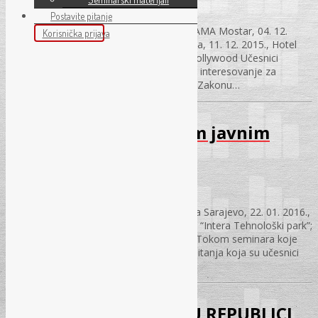
31.01.2017.
Postavite pitanje
OKVIRNI SPORAZUM U JAVNIM NABAVKAMA Mostar, 04. 12.
Korisnička prijava
2015., ,,Intera Tehnološki park” Banja Luka, 11. 12. 2015., Hotel
“Bosna” Sarajevo, 18. 12. 2015., Hotel “Hollywood Učesnici
prethodnog seminara pokazali su najveće interesovanje za
OKVIRNI SPORAZUM. Ovaj novi institut u Zakonu…
Upravljanje specifičnim javnim
nabavkama
31.01.2017.
Upravljanje specifičnim javnim nabavkama Sarajevo, 22. 01. 2016.,
“Hotel “Hollywood”; Mostar, 29. 01. 2016., “Intera Tehnološki park”;
Banja Luka, 05. 02. 2016., Hotel “Bosna”; Tokom seminara koje
smo organizovali 2015. godine najčešća pitanja koja su učesnici
postavljali trenerima kategoisali smo…
NOVI ZAKON O RADU U REPUBLICI