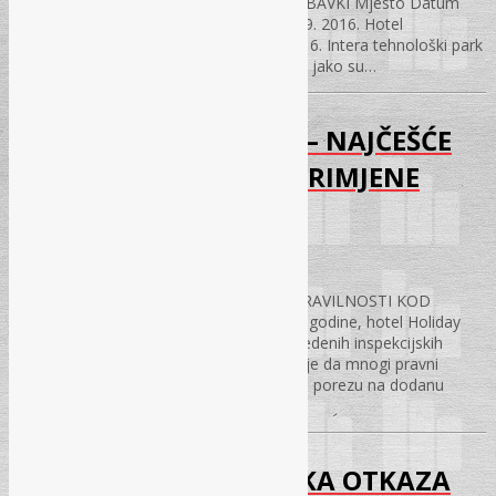
IMPLEMENTIRATI U SISTEM JAVNIH NABAVKI Mjesto Datum
Mjesto održavanja Početak Sarajevo 23. 9. 2016. Hotel
“Hollywood” Ilidža 09:30 Mostar 29. 9. 2016. Intera tehnološki park
09:30 Revizorski izvještaji za 2015. godinu jako su…
INSPEKCIJSKI NADZOR – NAJČEŠĆE
NEPRAVILNOSTI KOD PRIMJENE
PROPISA
31.01.2017.
INSPEKCIJSKI NADZOR – NAJČEŠĆE NEPRAVILNOSTI KOD
PRIMJENE PROPISA Sarajevo, 12.10.2016.godine, hotel Holiday
Početak seminara 9:30 Na temelju provedenih inspekcijskih
nadzora i utvrđenih nepravilnosti uočeno je da mnogi pravni
subjekti ne primjenjuju odredbe Zakona o porezu na dodanu
vrijednost te…
MODALITETI PRESTANKA OTKAZA