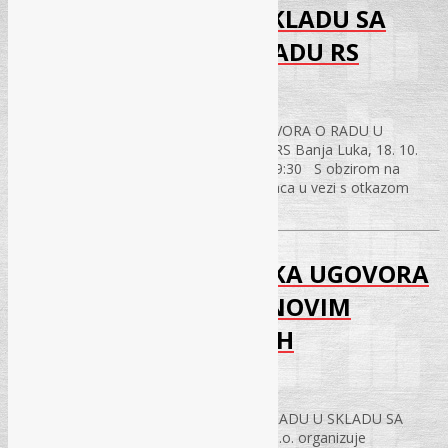
UGOVORA O RADU U SKLADU SA
NOVIM ZAKONOM O RADU RS
31.01.2017.
MODALITETI PRESTANKA OTKAZA UGOVORA O RADU U
SKLADU SA NOVIM ZAKONOM O RADU RS Banja Luka, 18. 10.
2016., Hotel „BOSNA” Početak seminara 9:30 S obzirom na
mnogobrojne i složene obveze poslodavaca u vezi s otkazom
ugovora o radu…
MODALITETI PRESTANKA UGOVORA
O RADU U SKLADU SA NOVIM
ZAKONOM O RADU FBiH
31.01.2017.
MODALITETI PRESTANKA UGOVORA O RADU U SKLADU SA
NOVIM ZAKONOM O RADU FBiH REC d.o.o. organizuje