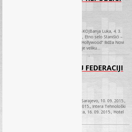
SRPSKOJ
31.01.2017.
NOVI ZAKON O RADU U REPUBLICI SRPSKOJBanja Luka, 4. 3.
2016., Hotel „Bosna” Bijelјina, 11. 3. 2016., Etno selo Stanišići –
hotel „Pirg” Sarajevo, 18. 3. 2016., Hotel „Hollywood” Ilidža Novi
Zakon o radu u Republici Srpskoj izazvao je veliku…
NOVI ZAKON O RADU U FEDERACIJI
BiH
31.01.2017.
NOVI ZAKON O RADU U FEDERACIJI BiH Sarajevo, 10. 09. 2015.,
Hotel Hollywood – Ilidža Mostar, 11. 09. 2015., Intera Tehnološki
park Bihać, 15. 09. 2015., Hotel Park Zenica, 16. 09. 2015., Hotel
Zenica Tuzla, 17. 09. 2015., Hotel Tuzla…