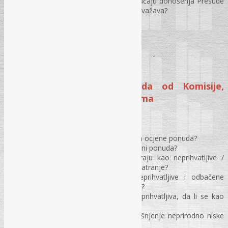
Kako Ugovorni organ postupa u slučaju donošenja Presude
suda BiH kojom se tužba tužitelja uvažava?
Pitanja i odgovori
MODUL III
Tema I: Ocjenjivanje ponuda od Komisije,
„manja odstupanja“ u ponudama
Ocjena ponuda
Koje obaveze ima Komisija prilikom ocjene ponuda?
Šta mora sadržavati zapisnik o ocjeni ponuda?
Da li se zakašnjele ponude tretiraju kao neprihvatljive /
nepravilne ili se ne uzimaju na razmatranje?
Distinkcija između nepravilne, neprihvatljive i odbačene
ponude koju nudi sistem e-nabavke?
Ukoliko je ponuda nepravilna i neprihvatljiva, da li se kao
takva može označiti u sistem?
Kada je obavezno zahtijevati pojašnjenje neprirodno niske
cijene?