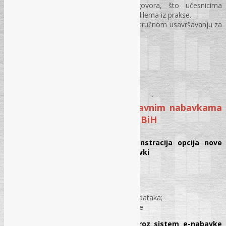
završava sesijom pitanja i odgovora, što učesnicima
omogućava rješavanje konkretnih dilema iz prakse.
Certifikat o učešću
– potvrda o stručnom usavršavanju za
sve polaznike seminara.
SADRŽAJ SEMINARA
MODUL I
Tema: Elektronska podrška javnim nabavkama
na Portalu javnih nabavki AJN BiH
Novi portal javnih nabavki i demonstracija opcija nove
početne stranice portala javnih nabavki
Nova početna stranica portala;
Navigacija kroz glavni meni;
Pretraga podataka i export u excel;
Pregled i preuzimanje otvorenih podataka;
Prikaz novina kroz sistem e-nabavke
Novi Pravilnik – E-aukcija (prikaz kroz sistem e-nabavke