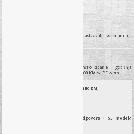
VAŽNA NAPOMENA
Budžetski korisnici svakako mogu prisustvovati seminaru uz
odgodu plaćanja ali uz obaveznu prijavu!
POSEBNA PONUDA
×
Časopis „Pravo i finansije“
– elektronsko izdanje – godišnja
pretplata za kalendarsku
2026.
godinu –
400 KM
sa PDV-om
Pretplata na
Portal „REC-ko“:
Pitanja i odgovori iz javnih nabavki
–
500 KM
,
godišnja pretplata za 2026. godinu
Portal sadrži preko
7.550 pitanja i odgovora
+
55 modela
akata
za ugovorne organe i ponuđače