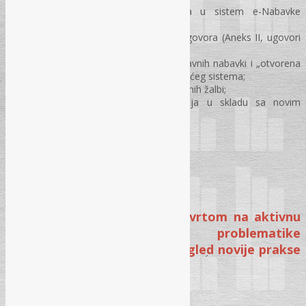
Najčešće greške prilikom unosa u sistem e-Nabavke
Ugovornih organa;
Godišnja obavještenja o dodjeli Ugovora (Aneks II, ugovori
iz okvirnih sporazuma);
Ostale aktuelnosti u vezi Portala javnih nabavki i „otvorena
pitanja“ u vezi nadogradnje postojećeg sistema;
Notifikacije u slučajevima zaprimljenih žalbi;
Pojašnjenje planiranih unapređenja u skladu sa novim
Zakonom
Pitanja i odgovori
MODUL II
Tema: Žalbeni postupak s osvrtom na aktivnu
legitimaciju, rješavanje problematike
„profesionalnih žalitelja“, pregled novije prakse
URŽ-a / KRŽ-a i Suda BiH
Žalbeni postupak