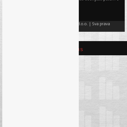
maila
PRIJAVI SE!
© Refam Creative Solutions – REC d.o.o. | Sva prava
zadržava. All rights reserved.
REFAM CREATIVE SOLUTIONS