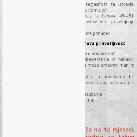
U kojim slučajevima zahtijevati saglasnost za ispravku
računske greške i daljnje postupanje Komisije?
Kada tražiti pojašnjenje dokumenata iz članova 45—51.
ZJN, kako ispravno cijeniti dostavljeno pojašnjenje
ponuđača?
„Granica” između pojašnjenja i dopune ponude?
„Manja odstupanja“ u ponudama i njihova prihvatljivost
Šta se smatra manjim odstupanjima u ponudama?
Da li se neupisivanje brojeva obavještenja o nabavci,
Službenog glasnika BiH u izjavama može smatrati manjim
odstupanjima?
Da li je manje odstupanje ukoliko u ponudama fali
određena izjava, ali se podaci iz iste mogu ustanoviti iz
ostatka ponude?
Praksa URŽ-a povodom “manjih odstupanja”?
Savjeti / sugestije Ugovornim organima;
Pitanja i odgovori
Tema II: Isključivanje ponuđača na 12 mjeseci,
ispunjenost pretpostavki / razlozi za takvo