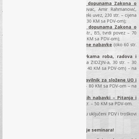
•
Priručnik – Zakon o izmjenama i dopunama Zakona o
javnim nabavkama
, autori: Josip Jakovac, Amir Rahmanović,
Ivana Grgić i Milica Pranjić; Format B5, meki uvez, 230 str. – cijena
50 KM sa PDV-om (za učesnike seminara 30 KM sa PDV-om);
•
„Komentar Zakona o izmjenama i dopunama Zakona o
javnim nabavkama“
– obim oko 200 str., B5, tvrdi povez – 70
KM sa PDV-om (za učesnike seminara 50 KM sa PDV-om);
•
Modeli akata za rad Komisije za javne nabavke
(oko 60 str.
teksta) – 30 KM sa PDV-om – na CD-u;
•
Modeli Pravilnika o javnim nabavkama roba, radova i
usluga
(model internog akta usklađen sa ZIDZJN-a, 30 str. – 30
KM sa PDV-om; za složene UO 100 str. – 40 KM sa PDV-om) – na
CD-u;
•
Pravilnik – model internog akta, pravilnik za složene UO i
modeli akata za rad Komisije (3 u 1)
– 80 KM sa PDV-om – na
CD-u;
•
Priručnik „Praktični primjeri iz javnih nabavki – Pitanja i
odgovori!“
, Format A4, meki uvez, 470 str. – 50 KM sa PDV-om.
Napomena:
u cijenu svakog priručnika su uključeni PDV i troškovi
dostave!
Nije dozvoljeno audio ili video snimanje seminara!