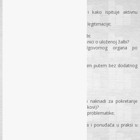
Stranke u postupku;
Aktivna legitimacija – ko, kada i kako ispituje aktivnu
legitimaciju podnosioca žalbe?
Praktičan primjer ispitivanja aktivne legitimacije;
Zabrana zaključivanja ugovora;
Postupak ugovornog organa po žalbi;
Na koji način se obavještavaju učesnici o uloženoj žalbi?
Praktični primjer postupanja Ugovornog organa po
zaprimljenoj žalbi;
Rokovi i način izjavljivanja žalbe;
Može li se žalba izjaviti elektronskim putem bez dodatnog
slanja poštom?
Pravna zaštita pred URŽ-om i žalba;
Dokazivanje u postupku po žalbi;
Sadržaj žalbe;
Postupanje sa neurednom žalbom?
Da li Ugovorni organi rješavaju o naknadi za pokretanje
žalbenog postupka (Advokatski troškovi)?
„Profesionalni žalitelji“ – rješavanje problematike;
Odluke po žalbi;
Najčešće greške Ugovornih organa i ponuđača u praksi u
žalbenim postupcima;