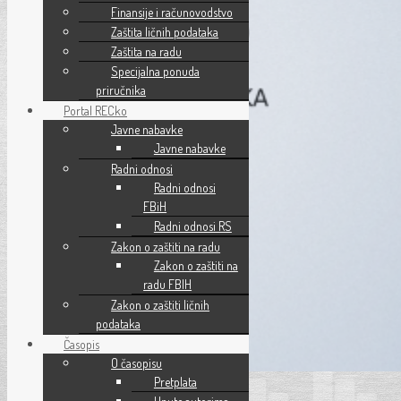
Finansije i računovodstvo
Zaštita ličnih podataka
Zaštita na radu
Specijalna ponuda
priručnika
Portal RECko
Javne nabavke
Javne nabavke
Radni odnosi
Radni odnosi
FBiH
Radni odnosi RS
Zakon o zaštiti na radu
Zakon o zaštiti na
radu FBIH
Zakon o zaštiti ličnih
podataka
Časopis
O časopisu
Pretplata
0 komentar