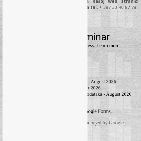
Više informacija možete dobiti na našoj web stranici
www.rec.ba
ili direktnim kontaktom na tel.
+ 387 33 40 87 78 i
+ 387 33 21 45 82
REC d.o.o., Jukićeva 2, 71000 Sarajevo