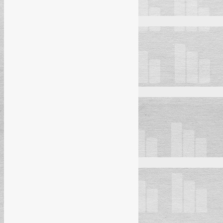
Sarajevo
Kemal Muhamedović
Dragana Kovačević
Zlatko Lazović
Mostar
Kemal Muhamedović
Josip Jakovac
Zlatko Lazović
Banja Luka
Kemal Muhamedović
Dragana Kovačević
Ivana Grgić