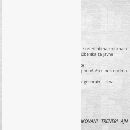
od 09:30 h – 15:30 h
SEMINAR JE NAMIJENJEN:
Službenicima za javne nabavke
Stručnim saradnicima / savjetnicima / referentima koji imaju
namjeru polagati stručni ispit za „Službenika za javne
nabavke“
Članovima komisija za javne nabavke
Stručnim saradnicima / referentima ponuđača u postupcima
javnih nabavki
Sektorskim ugovornim organima i odgovornim licima
ugovornih organa i ponuđača
Internim revizorima i revizorima
Advokatima
PREDAVAČI NA SEMINARU – CERTIFIKOVANI TRENERI AJN
(EKSPERTI ZA JAVNE NABAVKE):