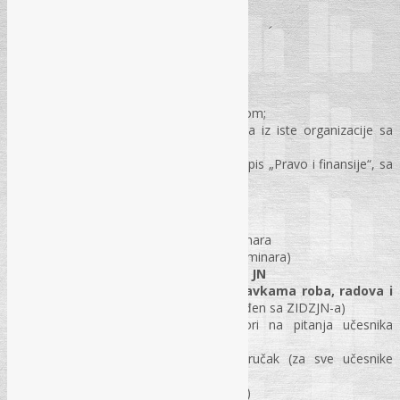
KOTIZACIJA ZA SEMINAR (sa PDV-om):
185 KM
po jednom učesniku sa materijalom;
175 KM
po osobi za dva i više učesnika iz iste organizacije sa
materijalom;
165 KM
po osobi za pretplatnike na časopis „Pravo i finansije“, sa
materijalom
Kotizacija uključuje
Troškove sudjelovanja u radu seminara
Materijal za pisanje (za učesnike seminara)
Modeli akata za rad Komisije za JN
Modeli Pravilnika o javnim nabavkama roba, radova i
usluga
(model internog akta usklađen sa ZIDZJN-a)
Prezentacije predavača i odgovori na pitanja učesnika
seminara
Osvježenje u pauzi i zajednički ručak (za sve učesnike
seminara)
Uvjerenje o usavršavanju (certifikat)