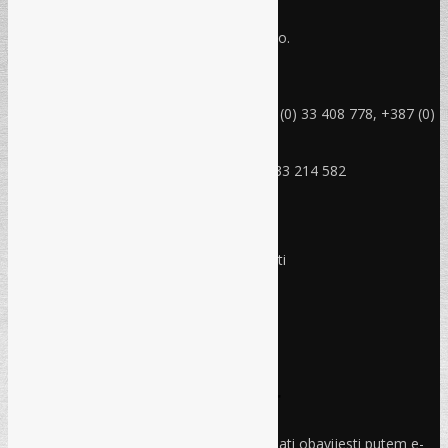
Refam Creative Solutions - REC d.o.o.
Jukićeva br. 2, 71000 Sarajevo BiH
rec@rec.ba
Telefon: +387 (0) 33 214 582, +387 (0) 33 408 778, +387 (0)
33 408 779
Mobitel: +387 (0) 61 150 454
Fax: +387 (0) 33 408 779, +387 (0) 33 214 582
RADNO VRIJEME
Ponedjeljak - Petak:
8:30 – 17:00 sati
Subota:
Ne radimo
Nedjelja i praznici:
Ne radimo
Pravo i finansije
Facebook
Linkedin
Prijava na newsletter
Odaberite oblasti iz kojih želite primati obavijesti putem e-