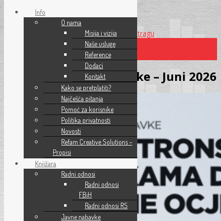
Info
O nama
Preskoči na glavni sadržaj
Misija i vizija
Preskoči na pretragu
Naše usluge
Reference
×
Dodaci
Seminar – Javne nabavke – Juni 2026
Kontakt
Kako se pretplatiti?
Najčešća pitanja
Pomoć za korisnike
Politika privatnosti
Novosti
Refam Creative Solutions –
Propisi
Knjižara
Radni odnosi
Radni odnosi
FBiH
Radni odnosi RS
Javne nabavke