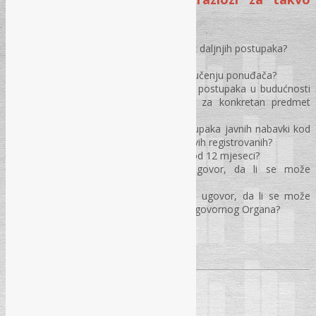
postupanje?
Procedura isključivanja ponuđača iz daljnjih postupaka?
Razlozi za isključivanje ponuđača?
Koja služba / organ odlučuje o isključenju ponuđača?
Da li se ponuđač isključuje iz svih postupaka u budućnosti
kod Ugovornog Organa ili samo za konkretan predmet
nabavke?
Da li se ponuđač isključuje iz postupaka javnih nabavki kod
jednog Ugovornog Organa ili kod svih registrovanih?
Od kojeg momenta se računa rok od 12 mjeseci?
Ponuđač koji odbija potpisati ugovor, da li se može
isključiti?
Ponuđač koji neosnovano raskine ugovor, da li se može
isključiti iz daljnjih postupaka kod Ugovornog Organa?
Pitanja i odgovori
TRAJANJE SEMINARA: