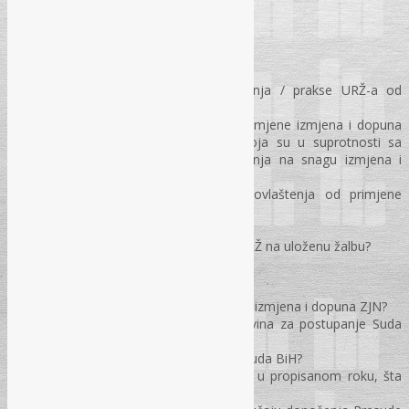
Pitanja i odgovori
Praksa URŽ-a / KRŽ-a
Analiza najznačajnijih novih rješenja / prakse URŽ-a od
primjene izmjena i dopuna ZJN?
Da li je URŽ u svojoj praksi od primjene izmjena i dopuna
ZJN donio neka nova rješenja koja su u suprotnosti sa
rješenjima donesenim prije stupanja na snagu izmjena i
dopuna?
Da li URŽ ima nova /dodatna ovlaštenja od primjene
izmjena i dopuna ZJN?
Rok u kojem URŽ rješava žalbe?
Kako postupiti u slučaju “šutnje” URŽ na uloženu žalbu?
Sud BiH
Najznačajnije presude suda BiH od izmjena i dopuna ZJN?
Da li je ustanovljena bila koja novina za postupanje Suda
BiH u Upravnim sporovima?
Koji je rok za donošenje presude Suda BiH?
Ukoliko sud ne riješi Upravni spor u propisanom roku, šta
dalje učiniti?