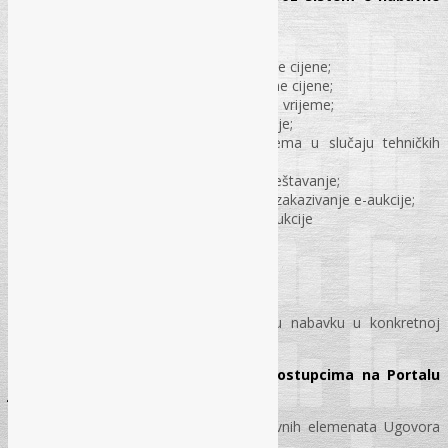
najčešćih grešaka)
Nadmetanje za sve pozicije;
Pravila opsega umanjenja ponuđene cijene;
Pravila prilikom dostizanja minimalne cijene;
Učestvovanje u više e-aukcija u isto vrijeme;
Izmjena operatera učesnika e-aukcije;
Podnošenje zahtjeva putem sistema u slučaju tehničkih
problema;
Način razmatranja zahtjeva i obavještavanje;
Poništenje ili poništenje i ponovno zakazivanje e-aukcije;
Otkazivanje i izmjena zakazane e-aukcije
Plan nabavki u sistemu e-Nabavke
Objava Plana nabavki;
Objava izmjene Plana nabavki;
Izmjene određenih stavki u Planu nabavku u konkretnoj
nabavci?
Izvještavanje Ugovornih organa o postupcima na Portalu
javnih nabavki
Objava obavještenja i unos osnovnih elemenata Ugovora
na Portalu JN;