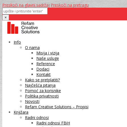
Preskoči na glavni sadržaj
Preskoči na pretragu
×
Info
O nama
Misija i vizija
Naše usluge
Reference
Dodaci
Kontakt
Kako se pretplatiti?
Najčešća pitanja
Pomoć za korisnike
Politika privatnosti
Novosti
Refam Creative Solutions – Propisi
Knjižara
Radni odnosi
Radni odnosi FBiH