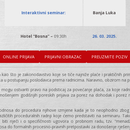
Interaktivni seminar:
Banja Luka
Hotel “Bosna” –
09:30h
26. 03. 2025.
ONLINE PRIJAVA
PRIJAVNI OBRAZAC
PREUZMITE POZIV
a kao što je zakonodavstvo koje se tiče najniže plaće i praktičnih pr
 u postupanju poslodavca prema radnicima. Naravno, obzirom na probl
mogu ostvariti pravo na podsticaj za povećanje plaća, za koje radnik
odnošenjem godišnjih poreskih prijava za porez na dohodak i porez 
 odnosa do procedura njihove izmjene kada je to neophodno zbog p
azličitih proceduralnih radnji koje ćemo predstaviti na seminaru. T
e biti riječi i o specifičnosti ugovora o probnom radu, tzv. “menad
nosa do formalnih procesno-pravnih pretpostavki za donošenje rješe