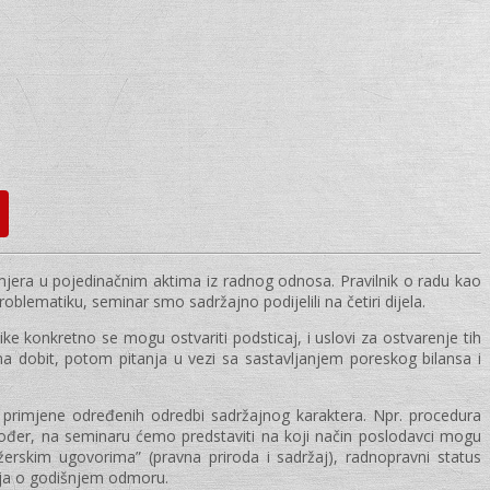
imjera u pojedinačnim aktima iz radnog odnosa. Pravilnik o radu kao
ematiku, seminar smo sadržajno podijelili na četiri dijela.
e konkretno se mogu ostvariti podsticaj, i uslovi za ostvarenje tih
na dobit, potom pitanja u vezi sa sastavljanjem poreskog bilansa i
rimjene određenih odredbi sadržajnog karaktera. Npr. procedura
akođer, na seminaru ćemo predstaviti na koji način poslodavci mogu
žerskim ugovorima” (pravna priroda i sadržaj), radnopravni status
nja o godišnjem odmoru.