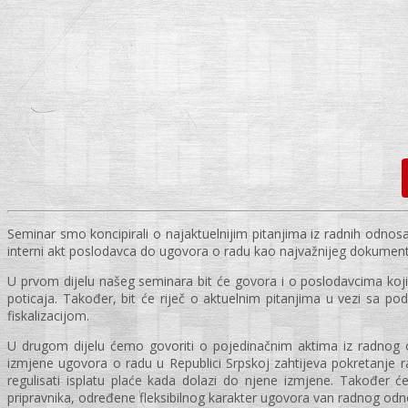
Seminar smo koncipirali o najaktuelnijim pitanjima iz radnih odnos
interni akt poslodavca do ugovora o radu kao najvažnijeg dokumenta
U prvom dijelu našeg seminara bit će govora i o poslodavcima koji 
poticaja. Također, bit će riječ o aktuelnim pitanjima u vezi sa p
fiskalizacijom.
U drugom dijelu ćemo govoriti o pojedinačnim aktima iz radnog
izmjene ugovora o radu u Republici Srpskoj zahtijeva pokretanje r
regulisati isplatu plaće kada dolazi do njene izmjene. Također ć
pripravnika, određene fleksibilnog karakter ugovora van radnog od