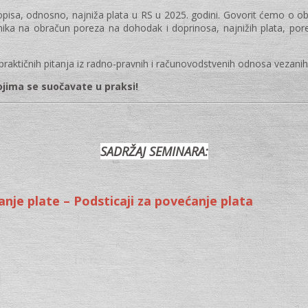
propisa, odnosno, najniža plata u RS u 2025. godini. Govorit ćemo o
adnika na obračun poreza na dohodak i doprinosa, najnižih plata, por
 praktičnih pitanja iz radno-pravnih i računovodstvenih odnosa vezanih
ojima se suočavate u praksi!
SADRŽAJ SEMINARA:
nje plate – Podsticaji za povećanje plata