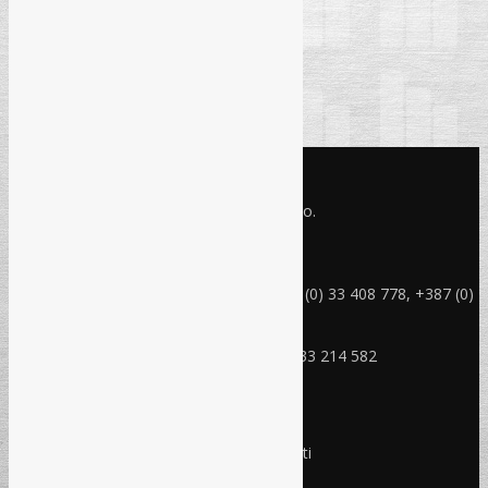
KONTAKT INFO
Refam Creative Solutions - REC d.o.o.
Jukićeva br. 2, 71000 Sarajevo BiH
rec@rec.ba
Telefon: +387 (0) 33 214 582, +387 (0) 33 408 778, +387 (0)
33 408 779
Mobitel: +387 (0) 61 150 454
Fax: +387 (0) 33 408 779, +387 (0) 33 214 582
RADNO VRIJEME
Ponedjeljak - Petak:
8:30 – 17:00 sati
Subota:
Ne radimo