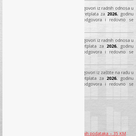
Pretplata na Portal „REC-ko“: Pitanja i odgovori iz radnih odnosa u
Republici Srpskoj –
400 KM
, godišnja pretplata za
2026.
godinu
(portal sadrži preko
2.400
pitanja i odgovora i redovno se
dopunjava +
55
modela akata)
Pretplata na Portal „REC-ko“: Pitanja i odgovori iz radnih odnosa u
Federaciji BiH –
500 KM
, godišnja pretplata za
2026.
godinu
(portal sadrži preko
6.100
pitanja i odgovora i redovno se
dopunjava +
55
modela akata)
Pretplata na Portal „REC-ko“: Pitanja i odgovori iz zaštite na radu u
Federaciji BiH –
400 KM
, godišnja pretplata za
2026.
godinu
(portal sadrži preko
6.800
pitanja i odgovora i redovno se
dopunjava)
PRIRUČNICI
Priručnici iz zaštite ličnih podataka
CD – Model Pravilnika za zaštitu ličnih podataka – 35 KM