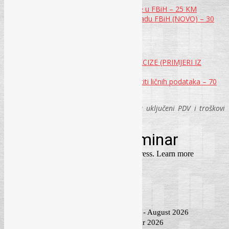
Priručnik – Kancelarijsko poslovanje u FBiH – 25 KM
CD – Model Pravilnika o zaštiti na radu FBiH (NOVO) – 30
KM
Priručnici o zakonima na nivou BiH
PRIRUČNIK O PRIMJENI PDV-A I AKCIZE (PRIMJERI IZ
PRAKSE) – 40 KM
Priručnik za primjenu Zakona o zaštiti ličnih podataka – 70
KM
Napomena: u cijenu svakog priručnika su uključeni PDV i troškovi
dostave.