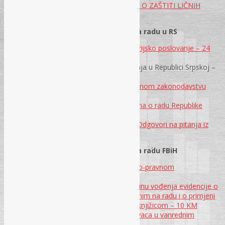
PRIRUČNIK ZA PRIMJENU ZAKONA O ZAŠTITI LIČNIH
PODATAKA – 70 KM
Priručnici iz radnih odnosa i zaštite na radu u RS
Tradicionalno i elektronsko kancelarijsko poslovanje – 24
KM
Priručnik troškovi službenih putovanja u Republici Srpskoj –
10 KM
CD Odmori i odsustva u radno-pravnom zakonodavstvu
Republici Srpskoj – 10 KM
CD Priručnik o implementaciji Zakona o radu Republike
Srpske sa modelima akata – 15 KM
Radni odnosi u Republici Srpskoj – Odgovori na pitanja iz
2017. godine – 10 KM
Priručnici iz radnih odnosa i zaštite na radu FBiH
CD Aktuelna pitanja i dileme u radno-pravnom
zakonodavstvu FBiH – 15 KM
Primjena Pravilnika o sadržaju i načinu vođenja evidencije o
radnicima i drugim licima angažovanim na radu i o primjeni
Uputstva o postupanju sa radnom knjižicom – 10 KM
CD Priručnik – Postupanje poslodavaca u vanrednim
okolnostima – 18 KM