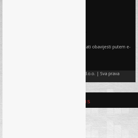
Nedjelja i praznici:
Ne radimo
Pravo i finansije
Facebook
Linkedin
Prijava na newsletter
Odaberite oblasti iz kojih želite primati obavijesti putem e-
maila
PRIJAVI SE!
© Refam Creative Solutions – REC d.o.o. | Sva prava
zadržava. All rights reserved.
REFAM CREATIVE SOLUTIONS