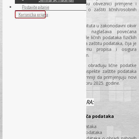
drugi subjekti u Bosni i Hercegovini su obveznici primjene i
Postavite pitanje
kontrolori provođenja odredbi Zakona o zaštiti ličnih/osobnih
Korisnička prijava
podataka Bosne i Hercegovine.
Novi zakon uvodi niz novih pojmova i instituta u zakonodavni okvir
Bosne i Hercegovine. Posebno se naglašava povećana
odgovornost kontrolora u pogledu obrade ličnih podataka fizičkih
lica, uz obavezu imenovanja službenika za zaštitu podataka, čija je
dužnost da nadzire zakonitu primjenu propisa i osigura
usklađenost s važećim zakonskim okvirom.
Svrha ove edukacije je da subjekti koji obrađuju lične podatke
steknu jasniji uvid u pravne i praktične aspekte zaštite podataka
prema novoj regulativi. Time će biti spremniji da primjenjuju novi
propis koji su počeli sa primjenom u oktobru 2025. godine.
SADRŽAJ SEMINARA:
Tema: Obaveze kontrolora i obrađivača podataka
Primjena principa obrade ličnih podataka
Obrada posebnih kategorija ličnih podataka
Pružanje informacija nosiocima podataka o obradi njihovih