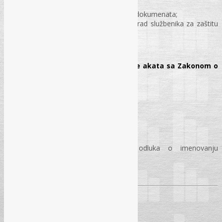
funkcijama;
Praktična uloga službenika i izrada dokumenata;
Kontinuiran, odgovoran i efikasan rad službenika za zaštitu
ličnih podataka;
Pitanja i odgovori
Tema: Praktična izrada i usklađivanje akata sa Zakonom o
zaštiti ličnih podataka
Pravila privatnosti
Politika kolačića
Izjava o povjerljivosti
Videonadzor odluka i obavještenje
Evidencija o obradi podataka
Ugovor o obradi podataka
Obrasci (saglasnost, prigovor, odluka o imenovanju
službenika itd..)
Pitanja i odgovori
SEMINAR JE NAMIJENJEN: