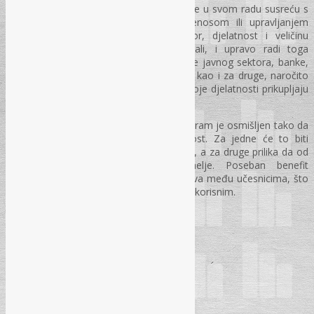
Seminar je namijenjen svim onima koji se u svom radu susreću s
prikupljanjem, obradom, čuvanjem, prenosom ili upravljanjem
ličnim podacima, bez obzira na sektor, djelatnost i veličinu
organizacije. Posebno smo u vidu imali, i upravo radi toga
dizajnirali Program seminara za institucije javnog sektora, banke,
zdravstvene ustanove, policiju, advokate kao i za druge, naročito
velike privatne kompanije koje tokom svoje djelatnosti prikupljaju
lične podatke građana i svojih klijenata.
Bez obzira na nivo znanja i iskustva, program je osmišljen tako da
svakom učesniku donese novu vrijednost. Za jedne će to biti
detaljno produbljivanje postojećih znanja, a za druge prilika da od
samog početka izgrade čvrste temelje. Poseban benefit
predstavlja interakcija i razmjena iskustava među učesnicima, što
ovaj seminar čini jedinstvenim i praktično korisnim.
PREDAVAČI:
✓ Radovan Kešelj, dipl. iur.
✓ Begzada Avdukić, mr. sci.