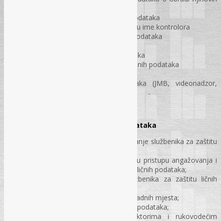
ličnih podataka
Postupanje po zahtjevu nosilaca podataka
Obrada ličnih podataka obrađivača u ime kontrolora
Vođenje evidencije o obradi ličnih podataka
Tehničke i organizacijske mjere
Procjena rizika obrade ličnih podataka
Imenovanje službenika za zaštitu ličnih podataka
Izjave o povjerljivosti
Posebni slučajevi obrade podataka (JMB, videonadzor,
zapošljavanje itd.)
Pitanja i odgovori
Tema: Službenik za zaštitu ličnih podataka
Zakonski osnov i uslovi za imenovanje službenika za zaštitu
ličnih podataka;
Procjena potreba i različiti modeli u pristupu angažovanja i
zapošljavanja službenika za zaštitu ličnih podataka;
Formalno-pravno imenovanje službenika za zaštitu ličnih
podataka;
Status službenika u sistematizaciji radnih mjesta;
Zadatak službenika za zaštitu ličnih podataka;
Saradnja DPO-a sa drugim sektorima i rukovodećim