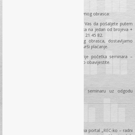
Obavezna prijava za seminar putem prijavnog obrasca:
Popunjen prijavni obrazac molimo Vas da pošaljete putem
e-maila na rec@rec.ba ili putem faxa na jedan od brojeva +
387 33 40 87 78, 033 40 87 79 i 033 21 45 82.
Na osnovu dostavljenog prijavnog obrasca, dostavljamo
Vam profakturu na osnovu koje se vrši plaćanje.
Uplata se može izvršiti i u gotovini prije početka seminara –
molimo Vas da nas o tome ranije pismeno obavijestite.
VAŽNA NAPOMENA
Budžetski korisnici mogu prisustvovati seminaru uz odgodu
plaćanja, ali uz obaveznu prijavu!
POSEBNA PONUDA!
×
POSEBNA PONUDA:
U sklopu pretplate na portal „REC-ko – radni