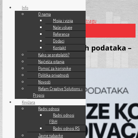
Info
O nama
Preskoči na glavni sadržaj
Misija i vizija
Preskoči na pretragu
Naše usluge
Reference
×
Dodaci
Seminar – Zaštita ličnih podataka –
Kontakt
Kako se pretplatiti?
Februar 2026
Najčešća pitanja
Pomoć za korisnike
Politika privatnosti
Novosti
Refam Creative Solutions –
Propisi
Knjižara
Radni odnosi
Radni odnosi
FBiH
Radni odnosi RS
Javne nabavke