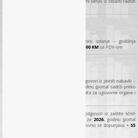
odnosi“ ostvarujete besplatan savjetodavni servis iz oblasti radnih
odnosa za tekuću godinu!
ČASOPIS
Časopis „Pravo i finansije“ – elektronsko izdanje – godišnja
pretplata za kalendarsku
2026.
godinu –
400 KM
sa PDV-om
PORTAL REC-ko
Pretplata na Portal „REC-ko“: Pitanja i odgovori iz javnih nabavki –
500 KM
, godišnja pretplata za
2026.
godinu (portal sadrži preko
7.550
pitanja i odgovora +
55
modela akata za ugovorne organe i
ponuđače)
Pretplata na Portal „REC-ko“: Pitanja i odgovori iz zaštite ličnih
podataka –
400 KM
, godišnja pretplata za
2026.
godinu (portal
sadrži preko
950
pitanja i odgovora i redovno se dopunjava +
55
modela akata)