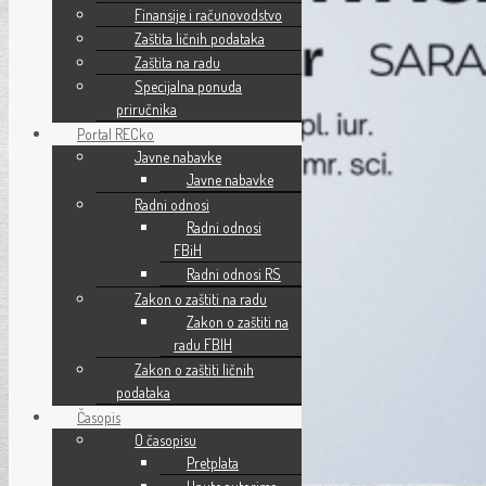
Finansije i računovodstvo
Zaštita ličnih podataka
Zaštita na radu
Specijalna ponuda
priručnika
Portal RECko
Javne nabavke
Javne nabavke
Radni odnosi
Radni odnosi
FBiH
Radni odnosi RS
Zakon o zaštiti na radu
Zakon o zaštiti na
radu FBIH
Zakon o zaštiti ličnih
podataka
Časopis
O časopisu
Pretplata