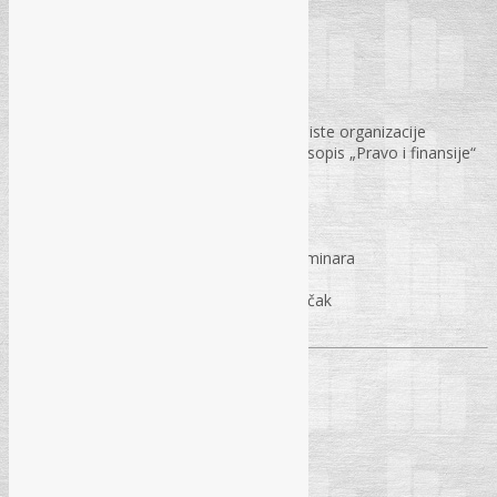
KOTIZACIJA ZA UČEŠĆE (sa PDV-om)
185 KM po jednom učesniku
175 KM po osobi za dva i više učesnika iz iste organizacije
165 KM po učesniku za pretplatnike na časopis „Pravo i finansije“
Kotizacija uključuje
✓ Troškove sudjelovanja u radu seminara
✓ Materijal za pisanje
✓ Osvježenje u pauzi i zajednički ručak
✓ Certifikat o učešću na seminaru
TRAJANJE SEMINARA
U vremenu od 9:30 do 15:30h
PRIJAVA ZA SEMINAR