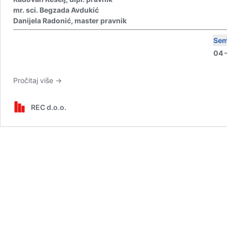
mr. sci. Begzada Avdukić
Danijela Radonić, master pravnik
Sem
04 –
Pročitaj više
→
REC d.o.o.