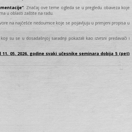
umentacije“
. Značaj ove teme ogleda se u pregledu obaveza koje
ma u oblasti zaštite na radu.
ovore na najčešće nedoumice koje se pojavljuju u primjeni propisa u
oji su se u dosadašnjoj saradnji pokazali kao izvrsni predavači i
 11. 05. 2026. godine svaki učesnike seminara dobija 5 (pet)