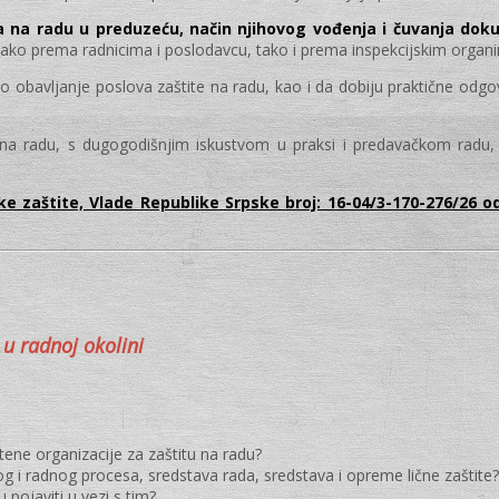
lja na radu u preduzeću, način njihovog vođenja i čuvanja dok
 kako prema radnicima i poslodavcu, tako i prema inspekcijskim organi
no obavljanje poslova zaštite na radu, kao i da dobiju praktične odg
e na radu, s dugogodišnjim iskustvom u praksi i predavačkom radu, k
e zaštite, Vlade Republike Srpske broj: 16-04/3-170-276/26 od
u radnoj okolini
tene organizacije za zaštitu na radu?
og i radnog procesa, sredstava rada, sredstava i opreme lične zaštite?
 pojaviti u vezi s tim?