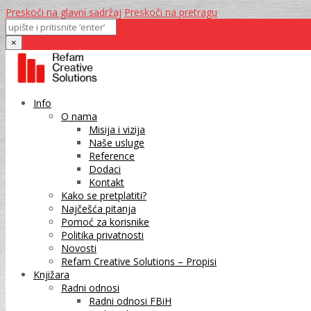
Preskoči na glavni sadržaj
Preskoči na pretragu
×
Info
O nama
Misija i vizija
Naše usluge
Reference
Dodaci
Kontakt
Kako se pretplatiti?
Najčešća pitanja
Pomoć za korisnike
Politika privatnosti
Novosti
Refam Creative Solutions – Propisi
Knjižara
Radni odnosi
Radni odnosi FBiH