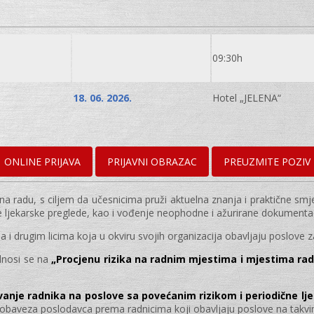
09:30h
18. 06. 2026.
Hotel „JELENA“
ONLINE PRIJAVA
PRIJAVNI OBRAZAC
PREUZMITE POZIV
e na radu, s ciljem da učesnicima pruži aktuelna znanja i praktične 
ljekarske preglede, kao i vođenje neophodne i ažurirane dokumentacije
i drugim licima koja u okviru svojih organizacija obavljaju poslove za
dnosi se na
„Procjenu rizika na radnim mjestima i mjestima rada
anje radnika na poslove sa povećanim rizikom i periodične lj
a i obaveza poslodavca prema radnicima koji obavljaju poslove na tak