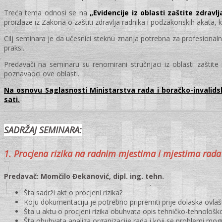
Treća tema odnosi se na
„Evidencije iz oblasti zaštite zdrav
proizlaze iz Zakona o zaštiti zdravlja radnika i podzakonskih akata,
Cilj seminara je da učesnici steknu znanja potrebna za profesional
praksi.
Predavači na seminaru su renomirani stručnjaci iz oblasti zaštit
poznavaoci ove oblasti.
Na osnovu Saglasnosti Ministarstva rada i boračko-invalidsk
sati.
SADRŽAJ SEMINARA:
1. Procjena rizika na radnim mjestima i mjestima rada 
Predavač: Momčilo Đekanović, dipl. ing. tehn.
Šta sadrži akt o procjeni rizika?
Koju dokumentaciju je potrebno pripremiti prije dolaska ovlaš
Šta u aktu o procjeni rizika obuhvata opis tehničko-tehnološk
Šta obuhvata analiza organizacije rada i koji se problemi mogu