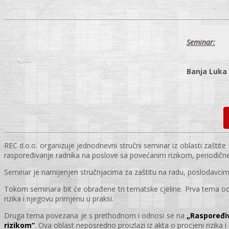
Seminar:
Banja Luka
REC d.o.o. organizuje jednodnevni stručni seminar iz oblasti zaštit
raspoređivanje radnika na poslove sa povećanim rizikom, periodične 
Seminar je namijenjen stručnjacima za zaštitu na radu, poslodavcima 
Tokom seminara bit će obrađene tri tematske cjeline. Prva tema o
rizika i njegovu primjenu u praksi.
Druga tema povezana je s prethodnom i odnosi se na
„Raspoređiv
rizikom“
. Ova oblast neposredno proizlazi iz akta o procjeni rizik