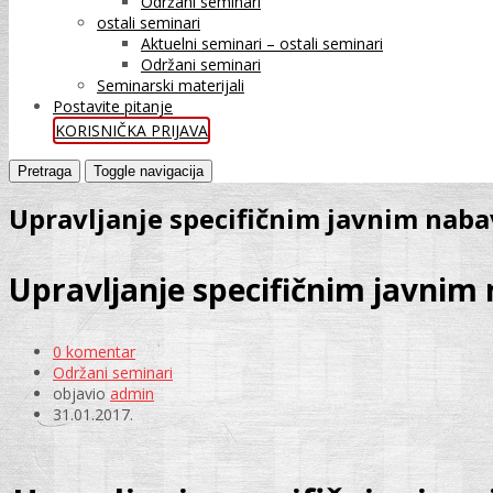
Održani seminari
ostali seminari
Aktuelni seminari – ostali seminari
Održani seminari
Seminarski materijali
Postavite pitanje
KORISNIČKA PRIJAVA
Pretraga
Toggle navigacija
Upravljanje specifičnim javnim nab
Upravljanje specifičnim javni
0 komentar
Održani seminari
objavio
admin
31.01.2017.