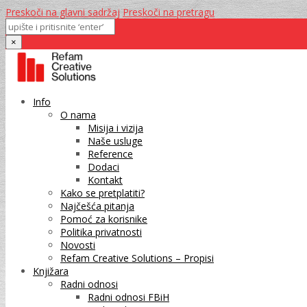
Preskoči na glavni sadržaj
Preskoči na pretragu
×
Info
O nama
Misija i vizija
Naše usluge
Reference
Dodaci
Kontakt
Kako se pretplatiti?
Najčešća pitanja
Pomoć za korisnike
Politika privatnosti
Novosti
Refam Creative Solutions – Propisi
Knjižara
Radni odnosi
Radni odnosi FBiH