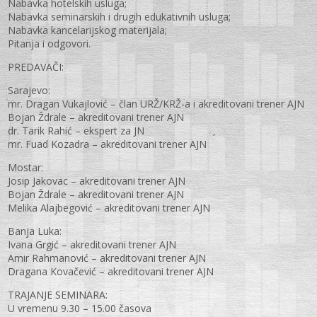
Nabavka hotelskih usluga;
Nabavka seminarskih i drugih edukativnih usluga;
Nabavka kancelarijskog materijala;
Pitanja i odgovori.
PREDAVAČI:
Sarajevo:
mr. Dragan Vukajlović – član URŽ/KRŽ-a i akreditovani trener AJN
Bojan Ždrale – akreditovani trener AJN
dr. Tarik Rahić – ekspert za JN
mr. Fuad Kozadra – akreditovani trener AJN
Mostar:
Josip Jakovac – akreditovani trener AJN
Bojan Ždrale – akreditovani trener AJN
Melika Alajbegović – akreditovani trener AJN
Banja Luka:
Ivana Grgić – akreditovani trener AJN
Amir Rahmanović – akreditovani trener AJN
Dragana Kovačević – akreditovani trener AJN
TRAJANJE SEMINARA:
U vremenu 9.30 – 15.00 časova