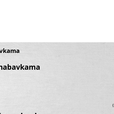
avkama
m nabavkama