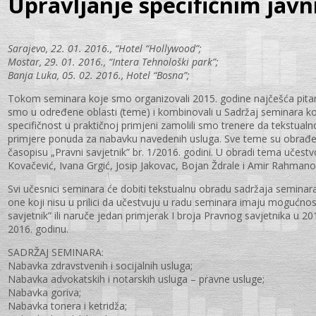
Upravljanje specifičnim ja
Sarajevo, 22. 01. 2016., “Hotel “Hollywood”;
Mostar, 29. 01. 2016., “Intera Tehnološki park”;
Banja Luka, 05. 02. 2016., Hotel “Bosna”;
Tokom seminara koje smo organizovali 2015. godine najčešća pitanja
smo u određene oblasti (teme) i kombinovali u Sadržaj seminara koj
specifičnost u praktičnoj primjeni zamolili smo trenere da tekstua
primjere ponuda za nabavku navedenih usluga. Sve teme su obrađe
časopisu „Pravni savjetnik” br. 1/2016. godini. U obradi tema učestv
Kovačević, Ivana Grgić, Josip Jakovac, Bojan Ždrale i Amir Rahmano
Svi učesnici seminara će dobiti tekstualnu obradu sadržaja seminara
one koji nisu u prilici da učestvuju u radu seminara imaju mogućnos
savjetnik” ili naruče jedan primjerak I broja Pravnog savjetnika u 2016
2016. godinu.
SADRŽAJ SEMINARA:
Nabavka zdravstvenih i socijalnih usluga;
Nabavka advokatskih i notarskih usluga – pravne usluge;
Nabavka goriva;
Nabavka tonera i ketridža;