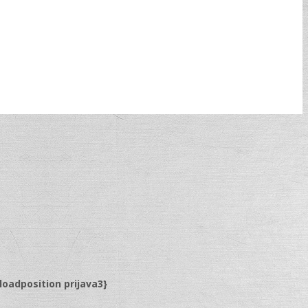
{loadposition prijava3}