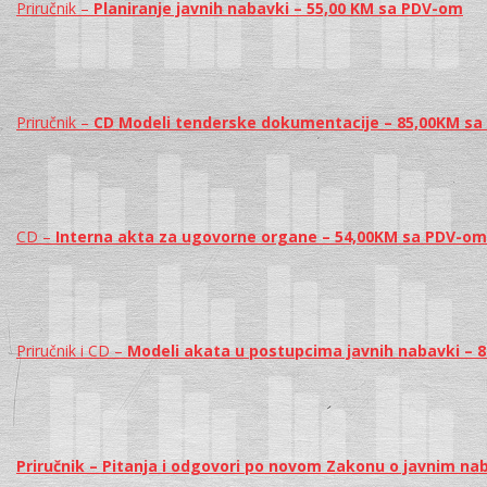
Priručnik –
Planiranje javnih nabavki – 55,00 KM sa PDV-om
Priručnik –
CD Modeli tenderske dokumentacije – 85,00KM s
CD –
Interna akta za ugovorne organe – 54,00KM sa PDV-om
Priručnik i CD –
Modeli akata u postupcima javnih nabavki – 
Priručnik – Pitanja i odgovori po novom Zakonu o javnim 