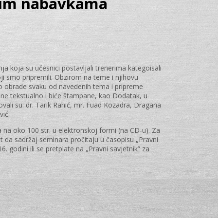
vnim nabavkama
 koja su učesnici postavljali trenerima kategoisali
i smo pripremili. Obzirom na teme i njihovu
lno obrade svaku od navedenih tema i pripreme
ne tekstualno i biće štampane, kao Dodatak, u
ovali su: dr. Tarik Rahić, mr. Fuad Kozadra, Dragana
vić.
 na oko 100 str. u elektronskoj formi (na CD-u). Za
t da sadržaj seminara pročitaju u časopisu „Pravni
. godini ili se pretplate na „Pravni savjetnik” za