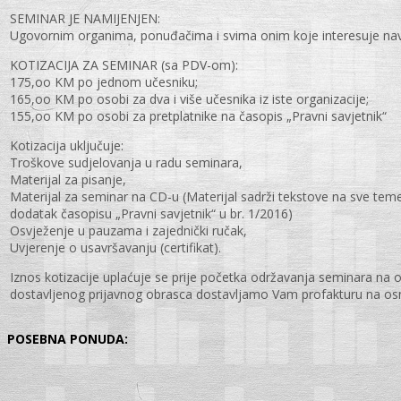
SEMINAR JE NAMIJENJEN:
Ugovornim organima, ponuđačima i svima onim koje interesuje na
KOTIZACIJA ZA SEMINAR (sa PDV-om):
175,oo KM po jednom učesniku;
165,oo KM po osobi za dva i više učesnika iz iste organizacije;
155,oo KM po osobi za pretplatnike na časopis „Pravni savjetnik“
Kotizacija uključuje:
Troškove sudjelovanja u radu seminara,
Materijal za pisanje,
Materijal za seminar na CD-u (Materijal sadrži tekstove na sve teme
dodatak časopisu „Pravni savjetnik“ u br. 1/2016)
Osvježenje u pauzama i zajednički ručak,
Uvjerenje o usavršavanju (certifikat).
Iznos kotizacije uplaćuje se prije početka održavanja seminara na
dostavljenog prijavnog obrasca dostavljamo Vam profakturu na osno
POSEBNA PONUDA: