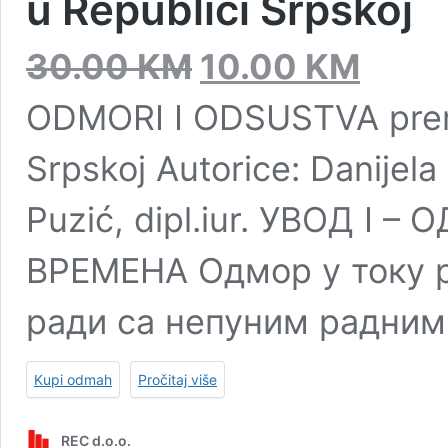
u Republici Srpskoj
Original
Current
30.00
KM
10.00
KM
price
price
was:
is:
ODMORI I ODSUSTVA prema
30.00 KM.
10.00 KM.
Srpskoj Autorice: Danijela 
Puzić, dipl.iur. УВОД I
ВРЕМЕНА Одмор у току р
ради са непуним радни
Kupi odmah
Pročitaj više
REC d.o.o.