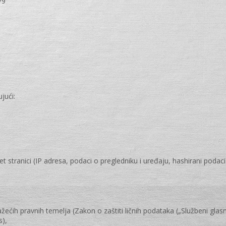
79
jući:
 stranici (IP adresa, podaci o pregledniku i uređaju, hashirani podaci
ćih pravnih temelja (Zakon o zaštiti ličnih podataka („Službeni glasni
s),