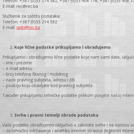
Telefon: +387 (0)33 214 582, +387 (0)33 408 778, +387 (0)33 408 7
E-mail: rec@rec.ba
Službenik za zaštitu podataka:
Telefon: +387 (0)33 214 582
E-mail:
upiti@rec.ba
Koje lične podatke prikupljamo i obrađujemo
Prikupljamo i obrađujemo lične podatke koje nam sami date, uključu
– ime i prezime
– e-mail adresu
– broj telefona fiksnog i mobilnog
– naziv pravnog subjekta, adresu i JIB
– poziciju koju obavljate kod pravnog subjekta
Također prikupljamo tehničke podatke prilikom posjete našoj internet
Svrhe i pravni temelji obrade podataka
Vaše podatke obrađujemo isključivo u zakonite svrhe i na osnovu važe
– za tehničko održavanje i analitiku internet stranice (legitimni intere