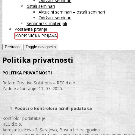
Održani seminari
ostali seminari
Aktuelni seminari – ostali seminari
Održani seminari
Seminarski materijali
Postavite pitanje
KORISNIČKA PRIJAVA
Pretraga
Toggle navigacija
Politika privatnosti
POLITIKA PRIVATNOSTI
Refam Creative Solutions – REC d.o.o.
Zadnje ažuriranje: 11. 07. 2025.
Podaci o kontroloru ličnih podataka
Kontrolor podataka je:
REC d.o.o.
Adresa: Jukićeva 2, Sarajevo, Bosna i Hercegovina