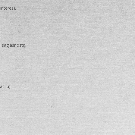
interes),
 saglasnosti).
ciju).