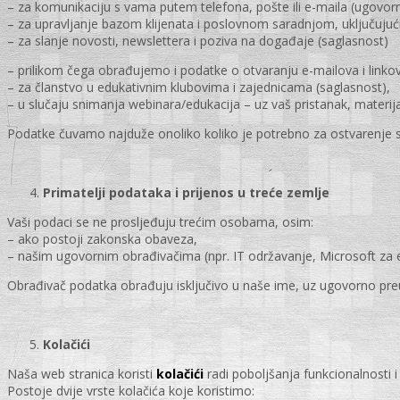
– za komunikaciju s vama putem telefona, pošte ili e-maila (ugovor
– za upravljanje bazom klijenata i poslovnom saradnjom, uključujući 
– za slanje novosti, newslettera i poziva na događaje (saglasnost)
– prilikom čega obrađujemo i podatke o otvaranju e-mailova i link
– za članstvo u edukativnim klubovima i zajednicama (saglasnost),
– u slučaju snimanja webinara/edukacija – uz vaš pristanak, materija
Podatke čuvamo najduže onoliko koliko je potrebno za ostvarenje sv
Primatelji podataka i prijenos u treće zemlje
Vaši podaci se ne prosljeđuju trećim osobama, osim:
– ako postoji zakonska obaveza,
– našim ugovornim obrađivačima (npr. IT održavanje, Microsoft za e
Obrađivač podatka obrađuju isključivo u naše ime, uz ugovorno preuz
Kolačići
Naša web stranica koristi
kolačići
radi poboljšanja funkcionalnosti i
Postoje dvije vrste kolačića koje koristimo: