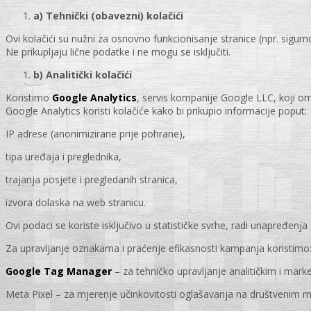
a) Tehnički (obavezni) kolačići
Ovi kolačići su nužni za osnovno funkcionisanje stranice (npr. sigurno 
Ne prikupljaju lične podatke i ne mogu se isključiti.
b) Analitički kolačići
Koristimo
Google Analytics
, servis kompanije Google LLC, koji o
Google Analytics koristi kolačiće kako bi prikupio informacije poput:
IP adrese (anonimizirane prije pohrane),
tipa uređaja i preglednika,
trajanja posjete i pregledanih stranica,
izvora dolaska na web stranicu.
Ovi podaci se koriste isključivo u statističke svrhe, radi unapređenja 
Za upravljanje oznakama i praćenje efikasnosti kampanja koristimo
Google Tag Manager
– za tehničko upravljanje analitičkim i mar
Meta Pixel – za mjerenje učinkovitosti oglašavanja na društvenim m