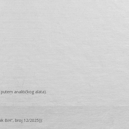
 putem analitičkog alata).
k BiH“, broj 12/2025)):