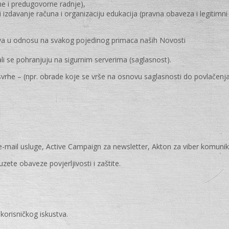
ne i predugovorne radnje),
izdavanje računa i organizaciju edukacija (pravna obaveza i legitimni 
ova u odnosu na svakog pojedinog primaca naših Novosti
li se pohranjuju na sigurnim serverima (saglasnost).
rhe – (npr. obrade koje se vrše na osnovu saglasnosti do povlačenja
-mail usluge, Active Campaign za newsletter, Akton za viber komunika
ete obaveze povjerljivosti i zaštite.
 korisničkog iskustva.