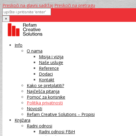
Preskoči na glavni sadržaj
Preskoči na pretragu
×
Info
O nama
Misija i vizija
Naše usluge
Reference
Dodaci
Kontakt
Kako se pretplatiti?
Najčešća pitanja
Pomoć za korisnike
Politika privatnosti
Novosti
Refam Creative Solutions – Propisi
Knjižara
Radni odnosi
Radni odnosi FBiH