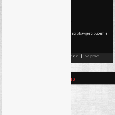
Pravo i finansije
Facebook
Linkedin
Prijava na newsletter
Odaberite oblasti iz kojih želite primati obavijesti putem e-
maila
PRIJAVI SE!
© Refam Creative Solutions – REC d.o.o. | Sva prava
zadržava. All rights reserved.
REFAM CREATIVE SOLUTIONS