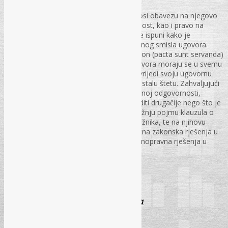
Ugovor, kao opću karakteristiku, u sebi nosi obavezu na njegovo
poštovanje, uredno ispunjenje i odgovornost, kao i pravo na
pravnu zaštitu, ako dužnik obaveze istu ne ispuni kako je
ugovorena. To je i logična posljedica pravnog smisla ugovora.
Jednom zaključen ugovor je za strane zakon (pacta sunt servanda)
i nastale obaveze iz tako zaključenog ugovora moraju se u svemu
ispuniti onako kako glase. Strana koja povrijedi svoju ugovornu
obavezu odgovorna je drugoj strani za nastalu štetu. Zahvaljujući
dispozitivnom karakteru propisa o ugovornoj odgovornosti,
ugovorne strane mogu svoje odnose urediti drugačije nego što je
to propisano zakonom. Rad posvećuje pažnju pojmu klauzula o
isključenju ili ograničenju odgovornosti dužnika, te na njihovu
evoluciju. Nakon toga, razrađuje i konkretna zakonska rješenja u
Bosni i Hercegovini, te ukazuje na uporednopravna rješenja u
zakonodavstvu Hrvatske i Crne Gore.
PS – br. 10., str. 11-22
Porezni i računovodstveni aspekt pozajmica
dr. sc. Mirna Pajević