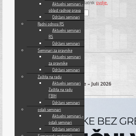
Pročitajte kako postati pretplatnik
ovdje.
Aktuelni seminari –
oblast radnog prava
Korisničko ime
Održani seminari
Šifra
Radni odnosi RS
Aktuelni seminari
Zapamti me
RS
Održani seminari
Seminari za pravnike
Aktuelni seminari
za pravnike
Održani seminari
Zaštita na radu
Seminar – Javne nabavke – Juli 2026
Aktuelni seminari
Zaštita na radu
FBIH
Održani seminari
ostali seminari
Aktuelni seminari –
ostali seminari
Održani seminari
Seminarski materijali