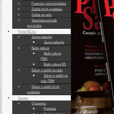
Finansije i računovodstvo
Zaštita ličnih podataka
Zaštita na radu
Specijalna ponuda
priručnika
Portal RECko
Javne nabavke
Javne nabavke
Radni odnosi
Radni odnosi
FBiH
Radni odnosi RS
Zakon o zaštiti na radu
Zakon o zaštiti na
radu FBIH
Zakon o zaštiti ličnih
podataka
Časopis
O časopisu
Pretplata