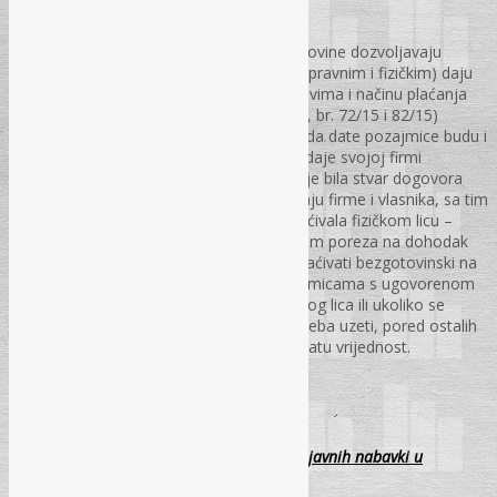
Važeći propisi u Federaciji Bosne i Hercegovine dozvoljavaju
pravnim i fizičkim licima da drugim licima (pravnim i fizičkim) daju
pozajmice. Prije donošenja Uredbe o uslovima i načinu plaćanja
gotovim novcem („Službene novine FBiH“, br. 72/15 i 82/15)
zakonski nisu postojale nikakve prepreke da date pozajmice budu i
u gotovini (npr. vlasnik firme – fizičko lice daje svojoj firmi
gotovinsku pozajmicu). Takva pozajmica je bila stvar dogovora
između dvije strane, u spomenutom slučaju firme i vlasnika, sa tim
da ukoliko se kamata obračunavala i isplaćivala fizičkom licu –
vlasniku, takvo lice se smatralo obveznikom poreza na dohodak
na naplaćenu kamatu, koja se trebala isplaćivati bezgotovinski na
račun fizičkog lica. Ukoliko se radi o pozajmicama s ugovorenom
kamatom između stranog pravnog i fizičkog lica ili ukoliko se
pozajmica vraća u dobrima ili uslugama treba uzeti, pored ostalih
propisa, u obzir i propise o porezu na dodatu vrijednost.
PS – br. 10., str. 23-44
Ugovaranje rokova plaćanja u postupcima javnih nabavki u
Federaciji BiH