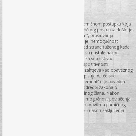
mr iur. Adis Poljić, sudija
Predmet rada su nova pravila zakona o parničnom postupku koja
se odnose na tužbu. Novim pravilima parničnog postupka došlo je
do ,,usklađivanja zakona sa samim sobom“, proširivanja
mogućnosti podnošenja tužbe za utvrđenje, nemogućnost
protivljenja za objektivnu preinaku tužbe od strane tuženog kada
tužitelj preinači tužbu zbog okolnosti koje su nastale nakon
podnošenja tužbe, jasno normiranje roka za subjektivno
preinačenje tužbe i proširivanje načela dispozitivnosti.
Propisivanjem pravnog osnova tužbenog zahtjeva kao obaveznog
elementa tužbe, dok se u istom članu propisuje da će sud
postupiti po tužbi i kada ovaj ,,obavezni element“ nije naveden
dovodilo je do suprotnosti ne samo oko odredbi zakona o
parničnom postupku već i oko odredbi jednog člana. Nakon
zaključenja glavne rasprave nije postojala mogućnost povlačenja
tužbe, bez obzira na volju stranaka. Novim pravilima parničnog
postupka se omogućava povlačenje tužbe i nakon zaključenja
glavne rasprave
PS – br. 10., str. 54-67