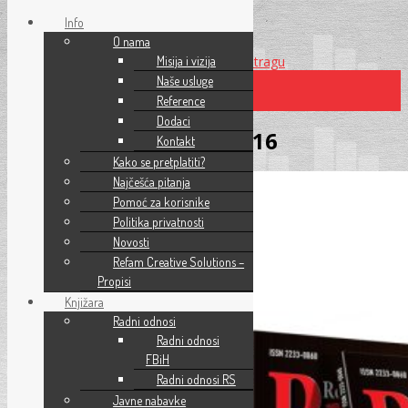
Info
O nama
Preskoči na glavni sadržaj
Misija i vizija
Preskoči na pretragu
Naše usluge
Reference
×
Dodaci
Pravni Savjetnik 10/2016
Kontakt
Kako se pretplatiti?
Najčešća pitanja
Pomoć za korisnike
Politika privatnosti
Novosti
Refam Creative Solutions –
Propisi
Knjižara
Radni odnosi
Radni odnosi
FBiH
Radni odnosi RS
Javne nabavke