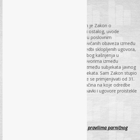
Ivana Grgić, dipl. ecc.
U Federaciji Bosne i Hercegovine donesen je Zakon o
finansijskom poslovanju kojim se, između ostalog, uvode
maksimalni rokovi koji se mogu ugovoriti u poslovnim
transakcijama, mogući rokovi izvršenja novčanih obaveza između
ugovornih strana, ništavost pojedinih odredbi sklopljenih ugovora,
kao i pravne posljedice (novčane kazne) zbog kašnjenja u
izvršavanju novčanih obaveza, kako u ugovorima između
privrednih subjekata, tako i u ugovorima između subjekata javnog
prava (ugovornih organa) i privrednih subjekata. Sam Zakon stupio
je na snagu 30. 6. 2016. godine, a počet će se primjenjivati od 31.
12. 2016. godine. U radu je dat pregled načina na koje odredbe
ovog zakona utiču na postupke javnih nabavki i ugovore proistekle
iz ovih postupaka.
PS – br. 10., str. 45-53
Osnovne karakteristike tužbe prema novim pravilima parničnog
postupka