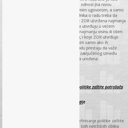
njega zaposleno više od 15 radnika. Radni odnosi (na nivou
poslodavca) po pravilu se uređuju kolektivnim ugovorom, a samo
izuzetno pravilnikom o radu. Sadržaj pravilnika o radu treba da
obuhvati pitanja i prava radnika: za koje je ZOR utvrđena najmanja
visina ili obim tih prava, a opštim aktom se utvrđuju u većem
iznosu ili obimu, za koje ZOR ne utvrđuje najmanju visinu ili obim
tih prava već se to utvrđuje opštim aktom, i koje ZOR utvrđuje
kao mogućnost, a uređuju se opštim aktom samo ako ih
poslodavac uvede. Odredbe pravilnika o radu prestaju da važe
stupanjem na snagu kolektivnog ugovora zaključenog između
poslodavca i sindikata kojim su ista pitanja uređena
PS – br. 10., str. 83-89
Interakcija između politike konkurencije i politike zaštite potrošača
na primjeru Evropske unije
Samir Sabljica, dipl.iur. i magistar politologije
U članku je najprije je razmatrano opće definisanje politike zaštite
konkurencije koja se bavi ograničavanjem svih netržišnih oblika