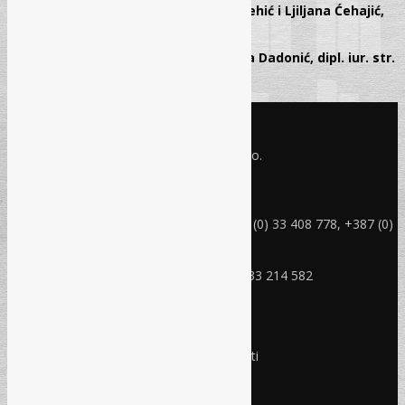
Radni odnosi u Federaciji BiH:
dr. Edin Mehić i Ljiljana Ćehajić,
dipl. iur. str. 123-147
Radni odnosi u Republici Srpskoj:
Danijela Dadonić, dipl. iur. str.
148-149
KONTAKT INFO
Refam Creative Solutions - REC d.o.o.
Jukićeva br. 2, 71000 Sarajevo BiH
rec@rec.ba
Telefon: +387 (0) 33 214 582, +387 (0) 33 408 778, +387 (0)
33 408 779
Mobitel: +387 (0) 61 150 454
Fax: +387 (0) 33 408 779, +387 (0) 33 214 582
RADNO VRIJEME
Ponedjeljak - Petak:
8:30 – 17:00 sati
Subota:
Ne radimo
Nedjelja i praznici:
Ne radimo