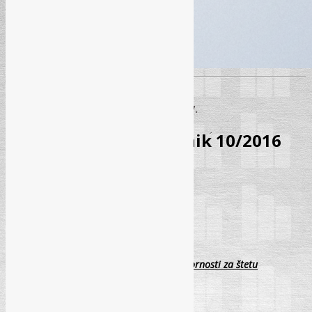
Sarajevo - 07. 07.
Sadržaj: Pravni Savjetnik 10/2016
PRAVNI SAVJETNIK 10
Oktobar/Listopad 2016
U ovom broju možete pročitati:
Ugovorno isključenje ili ograničenje odgovornosti za štetu
Prof. dr.sc. Abedin Bikić i
Mr. Vesna Lazić