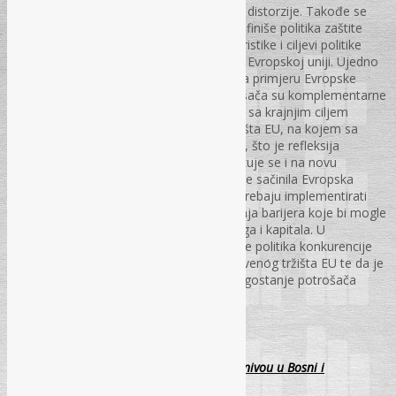
ponašanja subjekata koji izazivaju tržišne distorzije. Takođe se
daju osnovna fakta na osnovu kojih se definiše politika zaštite
potrošača. Prikazane su osnovne karakteristike i ciljevi politike
konkurencije i politike zaštite potrošača u Evropskoj uniji. Ujedno
se elaborira kratka geneza obje politike na primjeru Evropske
unije. Politike konkurencije i zaštite potrošača su komplementarne
i postoji značajno sadjejstvo obje politike sa krajnjim ciljem
pravilnog funkcionisanja jedinstvenog tržišta EU, na kojem sa
druge strane egzistira dobrobit potrošača, što je refleksija
efektivne (djelotvorne) konkurencije. Ukazuje se i na novu
Strategiju za jedinstveno tržište EU, koju je sačinila Evropska
komisija sa čitavim nizom mjera koje se trebaju implementirati
tokom 2016. i 2017. godine, radi otklanjanja barijera koje bi mogle
spriječiti slobodan protok ljudi, roba, usluga i kapitala. U
zaključnom razmatranju se potencira da je politika konkurencije
jedan od konstitutivnih elemenata jedinstvenog tržišta EU te da je
jedan od zaštitnih ciljeva konkurencije blagostanje potrošača
PS – br. 10., st. 90-97
Primjena elektronske uprave na lokalnom nivou u Bosni i
Hercegovini