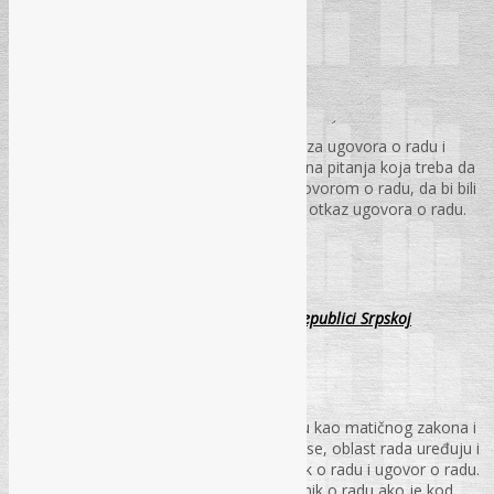
Otkaz i prestanak ugovora o radu
Ljiljana Ćehajić, dipl. iur.
U članku se analiziraju pravni instituti otkaza ugovora o radu i
prestanka ugovora o radu i ukazuje na bitna pitanja koja treba da
budu regulisana pravilnikom, odnosno ugovorom o radu, da bi bili
zadovoljeni svi formalno-pravni razlozi za otkaz ugovora o radu.
PS – br. 10., str. 68-82
Pravilnik o radu prema Zakonu o radu u Republici Srpskoj
Danijela Radonić, dipl. iur.
Pored imperativnih akata – Zakona o radu kao matičnog zakona i
posebnih zakona koji uređuju radne odnose, oblast rada uređuju i
autonomni akti: kolektivni ugovor, pravilnik o radu i ugovor o radu.
Poslodavac je u obavezi da donese pravilnik o radu ako je kod