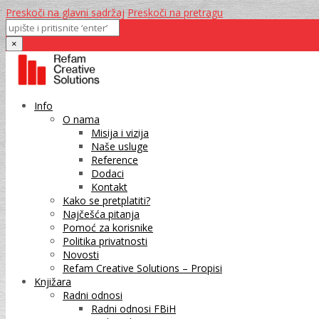
Preskoči na glavni sadržaj
Preskoči na pretragu
×
Info
O nama
Misija i vizija
Naše usluge
Reference
Dodaci
Kontakt
Kako se pretplatiti?
Najčešća pitanja
Pomoć za korisnike
Politika privatnosti
Novosti
Refam Creative Solutions – Propisi
Knjižara
Radni odnosi
Radni odnosi FBiH