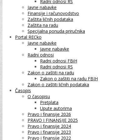
Radni odnosi RS
Javne nabavke
Finansije i računovodstvo
Zaštita ličnih podataka
Zaštita na radu
Specijalna ponuda priručnika
Portal RECko
Javne nabavke
Javne nabavke
Radni odnosi
Radni odnosi FBiH
Radni odnosi RS
Zakon o zaštiti na radu
Zakon o zaštiti na radu FBIH
Zakon o zaštiti ličnih podataka
Časopis
O časopisu
Pretplata
Upute autorima
Pravo i finansije 2026
PRAVO I FINANSIJE 2025
Pravo i finansije 2024
Pravo i finansije 2023
Pravo i finansije 2022