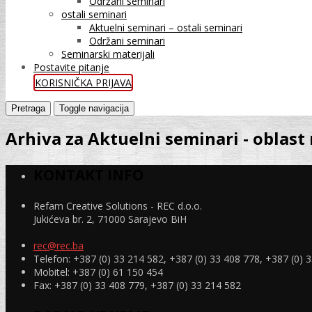
Održani seminari
ostali seminari
Aktuelni seminari – ostali seminari
Održani seminari
Seminarski materijali
Postavite pitanje
KORISNIČKA PRIJAVA
Pretraga
Toggle navigacija
Arhiva za Aktuelni seminari - oblast
KONTAKT INFO
Refam Creative Solutions - REC d.o.o.
Jukićeva br. 2, 71000 Sarajevo BiH
rec@rec.ba
Telefon: +387 (0) 33 214 582, +387 (0) 33 408 778, +387 (0) 
Mobitel: +387 (0) 61 150 454
Fax: +387 (0) 33 408 779, +387 (0) 33 214 582