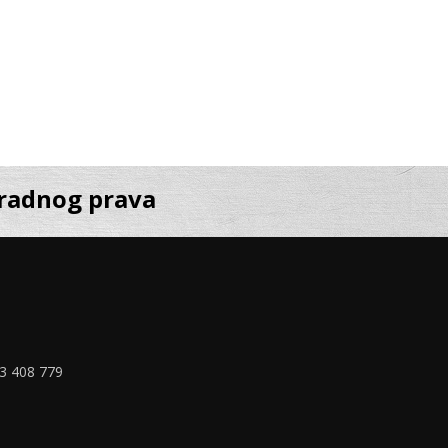
 radnog prava
33 408 779