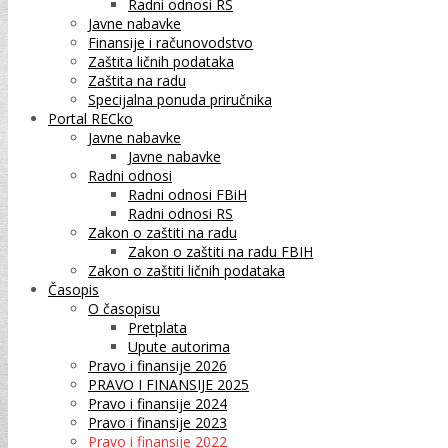
Radni odnosi RS
Javne nabavke
Finansije i računovodstvo
Zaštita ličnih podataka
Zaštita na radu
Specijalna ponuda priručnika
Portal RECko
Javne nabavke
Javne nabavke
Radni odnosi
Radni odnosi FBiH
Radni odnosi RS
Zakon o zaštiti na radu
Zakon o zaštiti na radu FBIH
Zakon o zaštiti ličnih podataka
Časopis
O časopisu
Pretplata
Upute autorima
Pravo i finansije 2026
PRAVO I FINANSIJE 2025
Pravo i finansije 2024
Pravo i finansije 2023
Pravo i finansije 2022