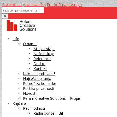
Preskoči na glavni sadržaj
Preskoči na pretragu
×
Info
O nama
Misija i vizija
Naše usluge
Reference
Dodaci
Kontakt
Kako se pretplatiti?
Najčešća pitanja
Pomoć za korisnike
Politika privatnosti
Novosti
Refam Creative Solutions – Propisi
Knjižara
Radni odnosi
Radni odnosi FBiH