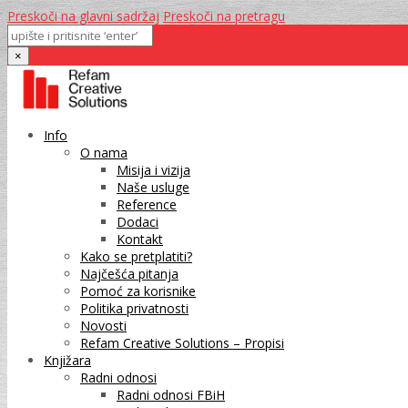
Preskoči na glavni sadržaj
Preskoči na pretragu
×
Info
O nama
Misija i vizija
Naše usluge
Reference
Dodaci
Kontakt
Kako se pretplatiti?
Najčešća pitanja
Pomoć za korisnike
Politika privatnosti
Novosti
Refam Creative Solutions – Propisi
Knjižara
Radni odnosi
Radni odnosi FBiH