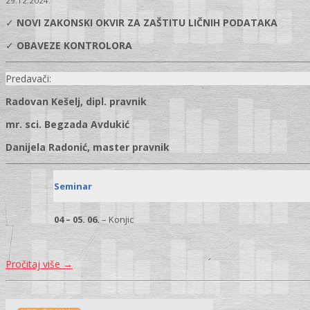
29.12.2024.
✓
NOVI ZAKONSKI OKVIR ZA ZAŠTITU LIČNIH PODATAKA
✓
OBAVEZE KONTROLORA
Predavači:
Radovan Kešelj, dipl. pravnik
mr. sci. Begzada Avdukić
Danijela Radonić, master pravnik
Seminar
04 – 05. 06.
– Konjic
Pročitaj više
→