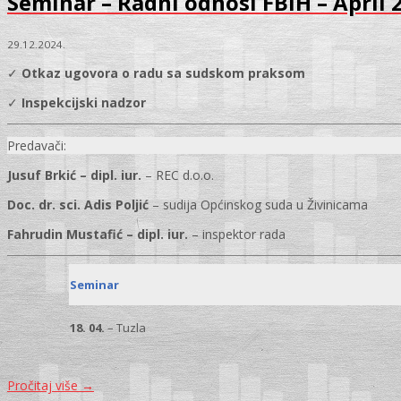
Seminar – Radni odnosi FBiH – April 
29.12.2024.
✓
Otkaz ugovora o radu sa sudskom praksom
✓
Inspekcijski nadzor
Predavači:
Jusuf Brkić – dipl. iur.
– REC d.o.o.
Doc. dr. sci. Adis Poljić
– sudija Općinskog suda u Živinicama
Fahrudin Mustafić – dipl. iur.
– inspektor rada
Seminar
18. 04.
– Tuzla
Pročitaj više
→