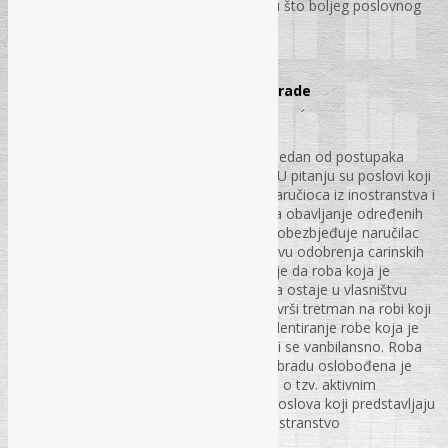
poštivanja standarda zakona u očekivanju što boljeg poslovnog
rezultata.
str. 54 – 61.
Lohn poslovi u sistemu unutrašnje obrade
Momir Stefanović, dipl. oec.
Carinski propisi Bosne i Hercegovine kao jedan od postupaka
unutrašnje obrade poznaju lohn poslove. U pitanju su poslovi koji
se realizuju na osnovu ugovora između naručioca iz inostranstva i
lica registrovanog u Bosni i Hercegovini za obavljanje određenih
uslužnih radnji na robama koje, u pravilu, obezbjeđuje naručilac
posla i koji se obavljaju isključivo na osnovu odobrenja carinskih
organa. Bitna karakteristika lohn poslova je da roba koja je
predmet obrade, dorade ili oplemenjivanja ostaje u vlasništvu
stranog naručioca po čijoj se specifikaciji vrši tretman na robi koji
plaća samo troškove izvršene usluge. Evidentiranje robe koja je
predmet obrade u okviru lohn poslova vrši se vanbilansno. Roba
koja se privremeno uvozi na unutrašnju obradu oslobođena je
uvoznih dažbina. Važno je istaći da se radi o tzv. aktivnim
poslovima obrade za razliku od pasivnih poslova koji predstavljaju
izvoz domaćih proizvoda na preradu u inostranstvo