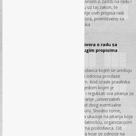
pažnju, ali koja su regulisana važećim Zakonom o zaštiti na radu i
provedbenim propisima koji se primjenjuju uz taj zakon, te
ukazuje na neophodno i hitno usaglašavanje ovih propisa radi
obavljanja adekvatnog inspekcijskog nadzora, prvenstveno sa
stanovišta prevencije zaštite zdravlja radnika
str. 32 – 36.
Neusklađenost pravilnika o radu i ugovora o radu sa
zakonom, kolektivnim ugovorom i drugim propisima
Mirela Gljiva, mr. iur.
Pravilnik o radu, kao interni opšti akt poslodavca kojim se uređuju
radni odnosi, te prava i obaveze koja iz tih odnosa proizlaze
obuhvataju sva pitanja propisana zakonom. Kod izrade pravilnika
o radu neophodno je krenuti onim redoslijedom kojim je
regulisana materija u Zakonu o radu FBiH i regulisati sva pitanja za
koja je Zakon odredio da se regulišu. Kreiranje „univerzalnih
pravilnika“ pokazalo se kao negativan trend zbog eventualne
podobnosti za svaku organizacionu strukturu. Shodno tome,
dobra osnova za izradu vlastitog pravilnika ukazuje na pitanja koja
trebaju da budu regulisana u skladu sa djelatnošću, organizacijom
rada, statusom, potrebama i mogućnostima poslodavca. Od
izuzetne važnosti je propisanost procedura koje se odnose na