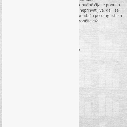
Ukoliko je u e-aukciji učestvovao i ponuđač čija je ponuda
kroz žalbeni postupak odbijena kao neprihvatljiva, da li se
ugovor dodjeljuje najpovoljnijem ponuđaču po rang-listi sa
e-aukcije ili se i postupak e-aukcije poništava?
str. 75 – 78.
SAVJETODAVNI SERVIS
ODGOVORI NA PITANJA PRETPLATNIKA
Javne nabavke
str. 79 – 89.
Radni odnosi u FBiH
str. 90 – 97.
Radni odnosi i stvarno pravo u RS
str. 98 – 105.
Porezi i finansije
str. 106 – 116.