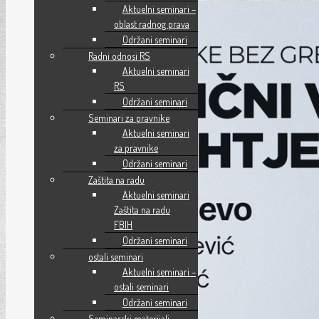
Aktuelni seminari –
oblast radnog prava
Održani seminari
Radni odnosi RS
Aktuelni seminari
RS
Održani seminari
Seminari za pravnike
Aktuelni seminari
za pravnike
Održani seminari
Zaštita na radu
Aktuelni seminari
Zaštita na radu
FBIH
Održani seminari
ostali seminari
Aktuelni seminari –
ostali seminari
Održani seminari
Seminarski materijali