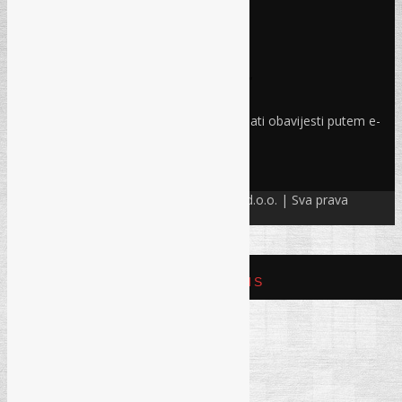
Pravo i finansije
Facebook
Linkedin
Prijava na newsletter
Odaberite oblasti iz kojih želite primati obavijesti putem e-
maila
PRIJAVI SE!
© Refam Creative Solutions – REC d.o.o. | Sva prava
zadržava. All rights reserved.
REFAM CREATIVE SOLUTIONS