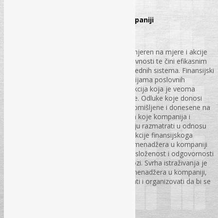
str. 62 – 68.
Uloga finansijskog menadžera u kompaniji
Doc. dr. sc. Erdin Hasanbegović
Menadžment kao naučna disciplina je usmjeren na mjere i akcije
kojima poboljšava realizaciju različitih aktivnosti te čini efikasnim
funkcioniranje različitih privrednih i neprivrednih sistema. Finansijski
menadžment je oblast koja se bavi finansijama poslovnih
subjekata. Finansijski menadžment je funkcija koja je veoma
značajna za razvoj i poslovanje kompanije. Odluke koje donosi
finansijski menadžer moraju biti dobro promišljene i donesene na
osnovu relevantnih podataka i informacija koje kompanija i
menadžer posjeduju. Sve odluke se moraju razmatrati u odnosu
na cilj kompanije. Prilikom istraživanja funkcije finansijskoga
menadžmenta, kao i uloge finansijskoga menadžera u kompaniji
uočavaju se problemi istraživanja, a to je složenost i odgovornosti
koje finansijski menadžer ima u svojoj ulozi. Svrha istraživanja je
da se bolje upozna pozicija finansijskog menadžera u kompaniji,
te sagleda kako se poslovi trebaju grupisati i organizovati da bi se
ostvarili ciljevi kompanije
str. 69 – 74.