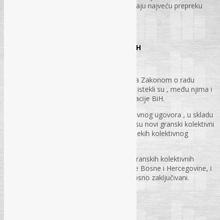
sticanje i gubitak prava, jer one predstavljaju najveću prepreku
nezakonitom rješavanju prava i obaveza
str. 37 – 40.
Važeći kolektivni ugovori na nivou FBiH
Ljiljana Ćehajić, dipl. iur.
Kolektivni ugovori doneseni ili usklađeni sa Zakonom o radu
(„Službene novine Federacije BiH“, 26/16) istekli su , među njima i
Opšti kolektivni ugovor za teritoriju Federacije BiH.
Bez obzira na nepostojanje Općeg kolektivnog ugovora , u skladu
sa odredbama Zakona o radu, zaključeni su novi granski kolektivni
ugovori, odnosno produženo je važenje nekih kolektivnog
ugovora.
U ovom tekstu daćemo pregled važećih granskih kolektivnih
ugovora zaključenih na teritoriji Federacije Bosne i Hercegovine, i
to onim redom kako su produžavani odnosno zaključivani.
str. 41 – 53.
RAČUNOVODSTVO I POREZI