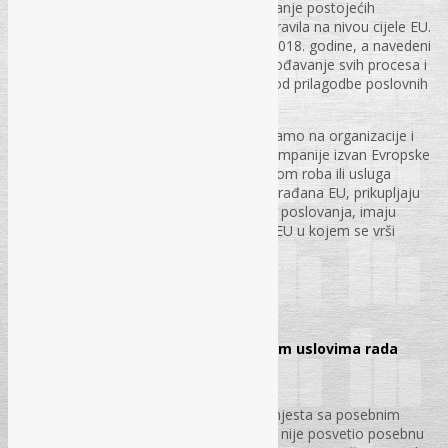
podataka. Svrha ove uredbe je ujednačavanje postojećih
zakonskih okvira u jedan kompletan set pravila na nivou cijele EU.
Primjena direktive započela je 25. maja 2018. godine, a navedeni
datum je označavao i krajnji rok za prilagođavanje svih procesa i
informatičkih sistema. Trenutačno je period prilagodbe poslovnih
subjekata na provedbu zahtjeva Uredbe.
Obaveza primjene Uredbe se ne odnosi samo na organizacije i
kompanije iz EU, već i na organizacije i kompanije izvan Evropske
unije, kao što su one koje se bave prodajom roba ili usluga
građanima EU, prate ponašanje i navike građana EU, prikupljaju
lične podatke o građanima EU za potrebe poslovanja, imaju
predstavništvo u nekoj od država članica EU u kojem se vrši
obrada ličnih podataka i slično
str. 15 – 31.
RADNO PRAVO
Utvrđivanje radnih mjesta sa posebnim uslovima rada
Ljiljana Ćehajić, dipl. iur.
Analiziran je problem utvrđivanja radnih mjesta sa posebnim
uslovima rada, kojima Zakon o radu FBiH nije posvetio posebnu