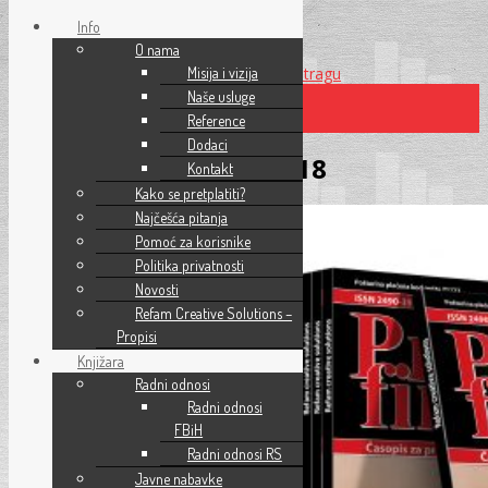
Info
O nama
Preskoči na glavni sadržaj
Misija i vizija
Preskoči na pretragu
Naše usluge
Reference
×
Dodaci
Pravo i finansije 11-2018
Kontakt
Kako se pretplatiti?
Najčešća pitanja
Pomoć za korisnike
Politika privatnosti
Novosti
Refam Creative Solutions –
Propisi
Knjižara
Radni odnosi
Radni odnosi
FBiH
Radni odnosi RS
Javne nabavke