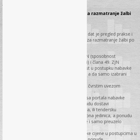
JAVNE NABAVKE
Izvodi iz rješenja ureda / kancelarije za razmatranje žalbi
Pripremila: Ivana Grgić, dipl. ecc.
U ovom broju časopisa „Pravo i finansije“ dat je pregled prakse i
izvodi iz obrazloženja Ureda / Kancelarije za razmatranje žalbi po
pitanjima:
Da li se za dokazivanje člana 46. ZJN (sposobnost
obavljanja profesionalne djelatnosti) i člana 49. ZJN
(tehnička i profesionalna sposobnost u postupku nabavke
roba) može tražiti izjava ponuđača, a da samo izabrani
ponuđač dostavlja dokaze,
Da li se spiralni uvez može smatrati čvrstim uvezom
ponude,
Šta kada tendersku dokumentaciju sa portala nabavke
preuzme sjedište ponuđača, a ponudu dostavi
organizaciona jedinica tog ponuđača, ili tendersku
dokumentaciju preuzme organizaciona jedinica, a ponudu
dostavi sjedište ponuđača, koje nije i samo preuzelo
tendersku dokumentaciju,
Uslova za ispitivanje neprirodno niske cijene u postupcima u
kojima ima više od dvije prihvatljive ponude,