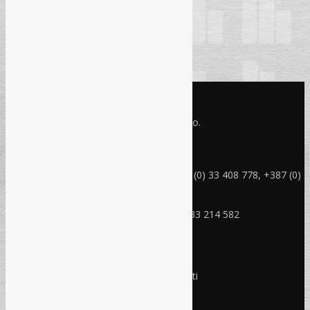
Info stranica
str. 117 – 127.
KONTAKT INFO
Refam Creative Solutions - REC d.o.o.
Jukićeva br. 2, 71000 Sarajevo BiH
rec@rec.ba
Telefon: +387 (0) 33 214 582, +387 (0) 33 408 778, +387 (0)
33 408 779
Mobitel: +387 (0) 61 150 454
Fax: +387 (0) 33 408 779, +387 (0) 33 214 582
RADNO VRIJEME
Ponedjeljak - Petak:
8:30 – 17:00 sati
Subota:
Ne radimo
Nedjelja i praznici:
Ne radimo