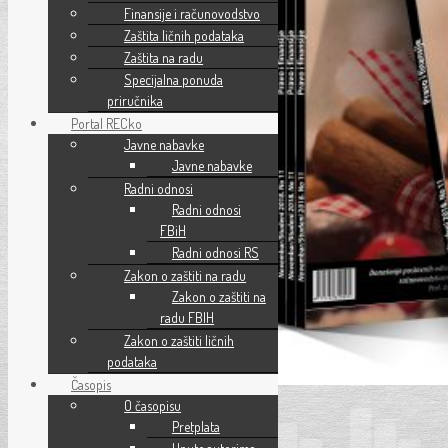
Finansije i računovodstvo
Zaštita ličnih podataka
Zaštita na radu
Specijalna ponuda
priručnika
Portal RECko
Javne nabavke
Javne nabavke
Radni odnosi
Radni odnosi
FBiH
Radni odnosi RS
Zakon o zaštiti na radu
Zakon o zaštiti na
radu FBIH
Zakon o zaštiti ličnih
podataka
Časopis
O časopisu
PDF
Pretplata