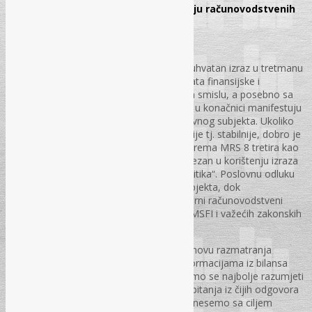
Donošenje poslovnih odluka na temelju računovodstvenih
informacija
Prof. dr. Mehmed Jahić
Pojam „poslovne odluke“ je širok i sveobuhvatan izraz u tretmanu
ekonomske terminologije. Uistinu, obuhvata finansijske i
nefinansijske odluke. Iako u ekonomskom smislu, a posebno sa
računovodstvenog aspekta sve odluke se u konačnici manifestuju
kroz finansijski izvještaj određenog poslovnog subjekta. Ukoliko
su poslovne odluke zahtjevnije, dugoročnije tj. stabilnije, dobro je
da budu izražene kroz dokument koji se prema MRS 8 tretira kao
„računovodstvena politika“. Treba biti oprezan u korištenju izraza
„poslovna odluka“ i „računovodstvena politika“. Poslovnu odluku
donosi menadžer ili uprava poslovnog subjekta, dok
„računovodstvena politika“ je ozbiljan interni računovodstveni
dokument, sačinjen na osnovama MRS i MSFI i važećih zakonskih
propisa.
Da bismo bili što konkretniji i jasniji za osnovu razmatranja
prioritet ćemo dati računovodstvenim informacijama iz bilansa
stanja i bilansa uspjeha. Smatramo da ćemo se najbolje razumjeti
ukoliko budemo odgovarali na određena pitanja iz čijih odgovora
ćemo razumjeti kakvu odluku treba da donesemo sa ciljem