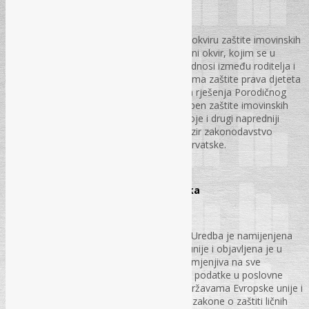
Amer Hajdahodžić
U ovom radu autor raspravlja o pravnom okviru zaštite imovinskih
prava djeteta, razmatrajući pozitivno pravni okvir, kojim se u
Federaciji BiH uređuju imovinsko pravni odnosi između roditelja i
djece. Posebna pažnja je data mehanizmima zaštite prava djeteta
imovinske prirode, ukazujući da postojeća rješenja Porodičnog
zakona Federacije BiH nude određeni stepen zaštite imovinskih
prava djeteta u Federaciji BiH, ali da postoje i drugi napredniji
načini zaštite, posebno ako se uzme u obzir zakonodavstvo
susjednih zemalja, konkretno Republike Hrvatske.
str. 11 – 14.
GDPR – Opća uredba o zaštiti podataka
Dr. sc. Mirna Pajević
GDPR je Opća uredba o zaštiti podataka. Uredba je namijenjena
zaštiti ličnih podataka građana Evropske unije i objavljena je u
aprilu 2016. godine. Uredba je direktno primjenjiva na sve
organizacije i kompanije koje koriste lične podatke u poslovne
svrhe. Novi zakon je obavezujući u svim državama Evropske unije i
zamjenjuje trenutne obavezujuće lokalne zakone o zaštiti ličnih