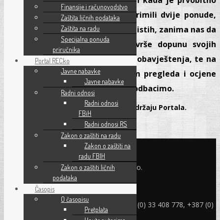
Finansije i računovodstvo
određeno otvaranje ponuda zaprimili dvije ponude,
Zaštita ličnih podataka
te da ponuđači nisu tražili povrat istih, zanima nas da
Zaštita na radu
Specijalna ponuda
li su ponuđači bili dužni da izvrše dopunu svojih
priručnika
ponuda zbog navedene ispravke obavještenja, te na
Portal RECko
Javne nabavke
koji način da postupimo prilikom pregleda i ocjene
Javne nabavke
ponude, da li da ih prihvatimo ili odbacimo.
Radni odnosi
Radni odnosi
Samo pretplatnici mogu pristupiti sadržaju Portala.
FBiH
Pročitajte kako postati pretplatnik
ovdje.
Radni odnosi RS
Zakon o zaštiti na radu
KONTAKT INFO
Zakon o zaštiti na
radu FBIH
Refam Creative Solutions - REC d.o.o.
Zakon o zaštiti ličnih
Jukićeva br. 2, 71000 Sarajevo BiH
podataka
Časopis
rec@rec.ba
O časopisu
Telefon: +387 (0) 33 214 582, +387 (0) 33 408 778, +387 (0)
Pretplata
33 408 779