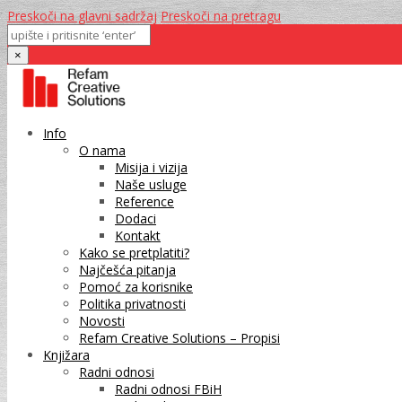
Preskoči na glavni sadržaj
Preskoči na pretragu
×
Info
O nama
Misija i vizija
Naše usluge
Reference
Dodaci
Kontakt
Kako se pretplatiti?
Najčešća pitanja
Pomoć za korisnike
Politika privatnosti
Novosti
Refam Creative Solutions – Propisi
Knjižara
Radni odnosi
Radni odnosi FBiH