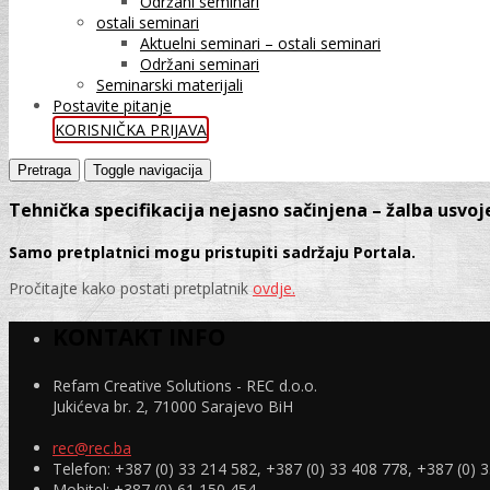
Održani seminari
ostali seminari
Aktuelni seminari – ostali seminari
Održani seminari
Seminarski materijali
Postavite pitanje
KORISNIČKA PRIJAVA
Pretraga
Toggle navigacija
Tehnička specifikacija nejasno sačinjena – žalba usvo
Samo pretplatnici mogu pristupiti sadržaju Portala.
Pročitajte kako postati pretplatnik
ovdje.
KONTAKT INFO
Refam Creative Solutions - REC d.o.o.
Jukićeva br. 2, 71000 Sarajevo BiH
rec@rec.ba
Telefon: +387 (0) 33 214 582, +387 (0) 33 408 778, +387 (0) 
Mobitel: +387 (0) 61 150 454