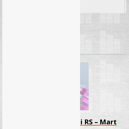
Seminar
25. 03. 2026.
– Banja Luka (Hotel “Bosna”)
Početak seminara:
09:30h
Pročitaj više
→
Seminar – Radni odnosi RS – Mart