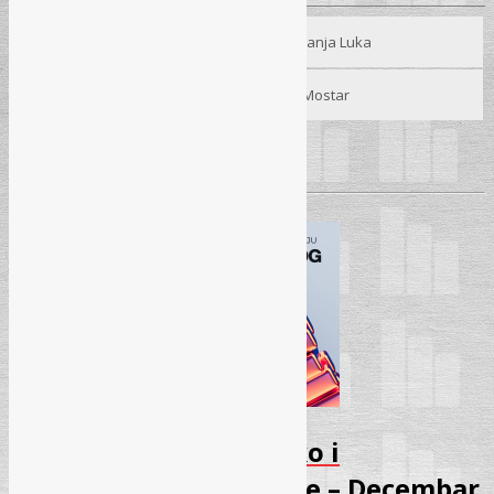
Seminar
15. 12. 2025.
– Hotel “Bosna”, Banja Luka
Seminar
16. 12. 2025.
– Hotel “Mostar”, Mostar
Pročitaj više
→
Seminar – Kancelarijsko i
elektronsko poslovanje – Decembar