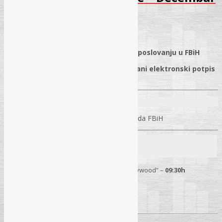
2025
09.11.2025.
✓
Primjena propisa o kancelarijskom poslovanju u FBiH
✓
Elektronsko poslovanje i kvalifikovani elektronski potpis
(priprema za obaveznu primjenu)
Predavač:
Mr. Alen Taletović
– Sudija Ustavnog suda FBiH
Seminar
18. 12. 2025.
– Sarajevo
Hotel “Hollywood” –
09:30h
Pročitaj više
→