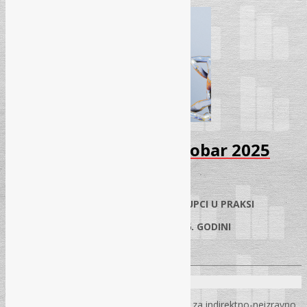
Seminar – Carine – Oktobar 2025
01.10.2025.
✓
POJEDNOSTAVLJENI CARINSKI POSTUPCI U PRAKSI
✓
PREFERENCIJALNO PORIJEKLO U 2026. GODINI
✓
CARINSKA TARIFA U 2026. GODINI
Predavač:
Nermin Jusić
– mag.ekonomije – Uprava za indirektno-neizravno