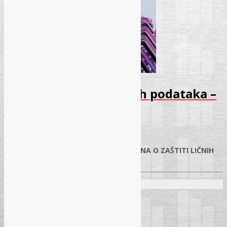
Seminar – Zaštita ličnih podataka –
Decembar 2025
13.11.2025.
✓
PRAKTIČNA PRIMJENA NOVOG ZAKONA O ZAŠTITI LIČNIH
PODATAKA U BIH
Predavači:
Radovan Kešelj, dipl. iur.
Begzada Avdukić, mr. sci.