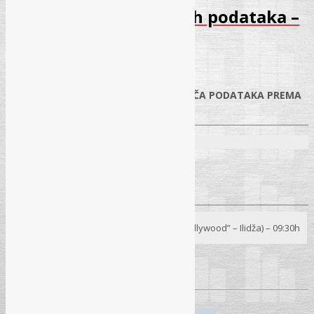
Seminar – Zaštita ličnih podataka –
Februar 2026
21.01.2026.
✓
OBAVEZE KONTROLORA I OBRAĐIVAČA PODATAKA PREMA
ZAKONU O ZAŠTITI LIČNIH PODATAKA
Predavači:
Radovan Kešelj, dipl. iur.
Begzada Avdukić, mr. sci.
Seminar
24. 02. 2026.
– Sarajevo (Hotel “Hollywood” – Ilidža) – 09:30h
Pročitaj više
→