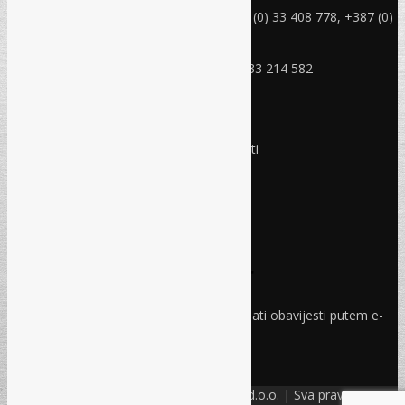
Telefon: +387 (0) 33 214 582, +387 (0) 33 408 778, +387 (0)
33 408 779
Mobitel: +387 (0) 61 150 454
Fax: +387 (0) 33 408 779, +387 (0) 33 214 582
RADNO VRIJEME
Ponedjeljak - Petak:
8:30 – 17:00 sati
Subota:
Ne radimo
Nedjelja i praznici:
Ne radimo
Pravo i finansije
Facebook
Linkedin
Prijava na newsletter
Odaberite oblasti iz kojih želite primati obavijesti putem e-
maila
PRIJAVI SE!
© Refam Creative Solutions – REC d.o.o. | Sva prava