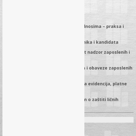
2026
25.01.2026.
✓
Zaštita ličnih podataka u radnim odnosima – praksa i
obaveze poslodavaca
✓
Pravni osnov obrade podataka radnika i kandidata
✓
Video-nadzor, GPS praćenje, zakonit nadzor zaposlenih i
rad na daljinu
✓
Posebne kategorije ličnih podataka i obaveze zaposlenih
s pristupom podacima
✓
Evidencije o radnicima u RS: matična evidencija, platne
liste, rokovi čuvanja
✓
Usklađivanje evidencija sa Zakonom o zaštiti ličnih
podataka + pitanja i odgovori
Predavači:
Danijela Radonić
– MA