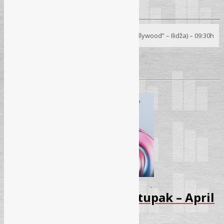
Begzada Avdukić, mr. sci.
Seminar
07. 04. 2026.
– Sarajevo (Hotel “Hollywood” – Ilidža) – 09:30h
Pročitaj više
→
Seminar – Upravni postupak – April
2026 – Otkazano