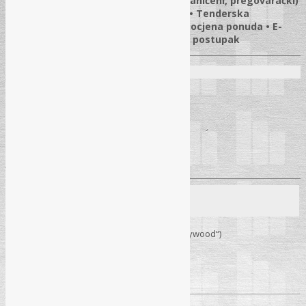
(direktni, konkurentski, otvoreni, ograničeni, pregovarački)
• Okvirni sporazumi • Aneks II usluge • Tenderska
dokumentacija • Otvaranje, pregled i ocjena ponuda • E-
aukcija • Ugovor i realizacija • Žalbeni postupak
Predavači na školi
Amir Rahmanović
Dragana Kovačević
Saša Nevesinjac
Jelena Diljević
Mjesto održavanja
14. 04. – 17. 04. 2026.
– Sarajevo (Hotel „Hollywood“)
Pročitaj više
→