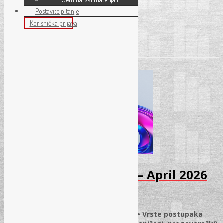
Postavite pitanje
29. 04.
– Sarajevo
Korisnička prijava
Pročitaj više
→
Škola – Javne nabavke – April 2026
01.04.2026.
✓
Plan nabavki i procjena vrijednosti • Vrste postupaka