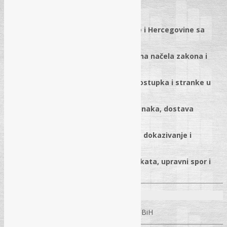
25.03.2026.
✓
Zakon o upravnom postupku Bosne i Hercegovine sa
osvrtom na ZUP FBiH
✓
Osnove upravnog postupka, osnovna načela zakona i
upravno-pravni odnos
✓
Nadležnost za vođenje upravnog postupka i stranke u
postupku
✓
Komuniciranje organa uprave i stranaka, dostava
pismena i elektronsko poslovanje
✓
Vođenje postupka, rokovi, troškovi, dokazivanje i
donošenje rješenja
✓
Pravni lijekovi, izvršenje upravnih akata, upravni spor i
pitanja i odgovori
Predavači:
Alen Taletović
– Sudija Ustavnog suda FBiH