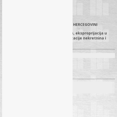
2026
17.03.2026.
✓
STVARNO PRAVO I POSJED U BOSNI I HERCEGOVINI
✓
(Aktuelni problemi državne imovine, eksproprijacija u
praksi, postupak izlaganja i harmonizacije nekretnina i
pravo na posjed)
Predavači:
Prof. dr. Meliha Povlakić
Mr. iur. Jasmin Voloder
Seminar
26. 03. 2026.
– Sarajevo (Hollywood – Ilidža)
Pročitaj više
→