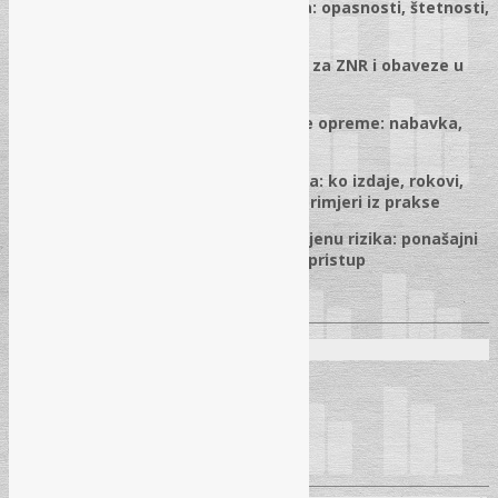
✓
Procjena rizika po radnim mjestima: opasnosti, štetnosti,
matrica procjene i nivoi rizika
✓
Interni akt o zaštiti na radu, radnik za ZNR i obaveze u
osposobljavanju radnika
✓
Upotreba lične i kolektivne zaštitne opreme: nabavka,
izbor, evidencije, zamjena i obuka
✓
Upotrebne dozvole za sredstva rada: ko izdaje, rokovi,
izmjene, dokumentacija i troškovi + primjeri iz prakse
✓
Integracija ljudskog faktora u procjenu rizika: ponašajni
rizici, sigurnosni mindset i sistemski pristup
✓
Pitanja i odgovori
Predavači:
Momčilo Đekanović
– dipl. ing. tehn.
Predrag Grgić
– Msc., dipl. ing.
Dragana Mitrović
– dipl. ing. tehn.