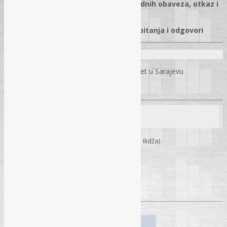
✓
Interni akti poslodavca, povrede radnih obaveza, otkaz i
obustava plaće
✓
Sudska praksa, praktični primjeri i pitanja i odgovori
Predavači:
Prof. dr. sc. Abedin Bikić
– Pravni fakultet u Sarajevu
Jusuf Brkić
– dipl. iur.
Seminar
09. 04. 2026.
– Sarajevo (Hotel “Hollywood” – Ilidža)
Početak:
09:30h
Pročitaj više
→