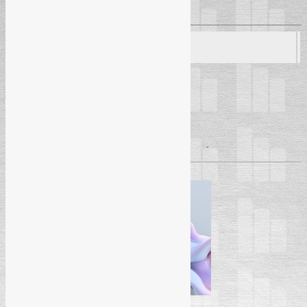
Radmila Puzić
– inspektor rada
Seminar
17. 03. 2026.
– Banja Luka (Hotel “Bosna”)
Početak seminara:
09:30h
Pročitaj više
→