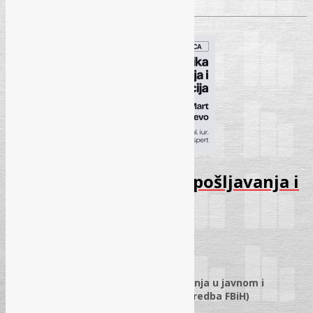
Radionica – Politika zapošljavanja i
selekcija – Mart 2026
17.03.2026.
✓
Politika zapošljavanja i selekcija
✓
Zakonske pretpostavke zapošljavanja u javnom i
privatnom sektoru (Zakon o radu + Uredba FBiH)