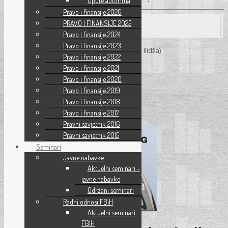
Upute autorima
Pravo i finansije 2026
PRAVO I FINANSIJE 2025
Seminar
Pravo i finansije 2024
Pravo i finansije 2023
21. 05. 2026.
– Sarajevo (Hotel „Hollywood” – Ilidža)
Pravo i finansije 2022
Početak:
09:30h
Pravo i finansije 2021
Pravo i finansije 2020
Pravo i finansije 2019
Pročitaj više
→
Pravo i finansije 2018
Pravo i finansije 2017
Pravni savjetnik 2016
Pravni savjetnik 2015
Seminari
Javne nabavke
Aktuelni seminari –
javne nabavke
Održani seminari
Radni odnosi FBiH
Aktuelni seminari
FBIH