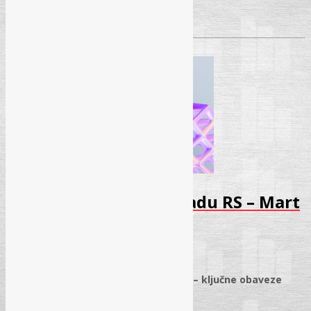
Pročitaj više
→
Seminar – Zaštita na radu RS – Mart
2026
11.03.2026.
✓
Obavljanje poslova zaštite na radu – ključne obaveze
poslodavaca i praktična primjena