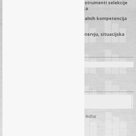
✓
Priprema za zapošljavanje: alati i instrumenti selekcije
povezani sa zahtjevima radnog mjesta
✓
Identifikacija stručnih i interpersonalnih kompetencija
(DDI Target Selection filozofija)
✓
STAR metodologija: strukturirani intervju, situacijska
pitanja i ocjenjivanje kandidata
✓
Pitanja i odgovori
Predavači:
Jusuf Brkić
– dipl. pravnik
Sanda Ljukovac
– HR ekspert
Radionica
31. 03. 2026.
– Sarajevo (Hotel “Hollywood” – Ilidža)
Početak:
09:30h