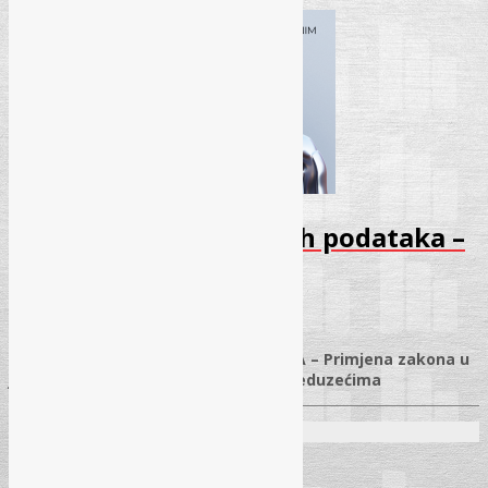
Seminar – Zaštita ličnih podataka –
April 2026
25.03.2026.
✓
ZAKON O ZAŠTITI LIČNIH PODATAKA – Primjena zakona u
javnim ustanovama i komunalnim preduzećima
Predavači:
Radovan Kešelj, dipl. iur.