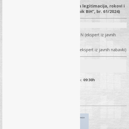
✓
Žalbeni postupak u praksi – aktivna legitimacija, rokovi i
postupanje (uklj. Instrukcija “Sl. glasnik BiH”, br. 61/2024)
Predavači na seminaru
Amir Rahmanović
– certificirani trener AJN (ekspert iz javnih
nabavki)
Zlatko Lazović
– certificirani trener AJN (ekspert iz javnih nabavki)
Mjesto održavanja
25. 02. 2026.
– Tuzla (Hotel “Salis”) | Početak:
09:30h
Pročitaj više
→