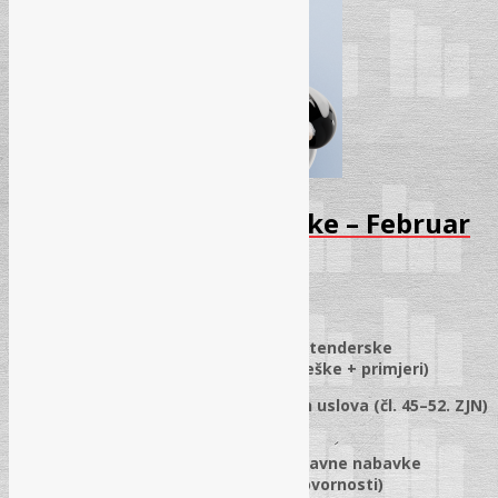
Seminar – Javne nabavke – Februar
2026
21.01.2026.
✓
Smjernice za ispravno sastavljanje tenderske
dokumentacije i ponuda (najčešće greške + primjeri)
✓
Ispravno utvrđivanje kvalifikacionih uslova (čl. 45–52. ZJN)
i pravilno sastavljanje ponuda
✓
Rad Komisije vs. rad službenika za javne nabavke
(izmjene pravilnika, interni akti, odgovornosti)