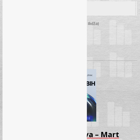
Seminar
15. 04. 2026.
– Sarajevo (Hotel „Hollywood” – Ilidža)
Početak:
09:30h
Pročitaj više
→
Seminar – Stvarna prava – Mart