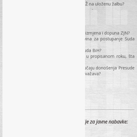
Kako postupiti u slučaju “šutnje” URŽ na uloženu žalbu?
Sud BiH
Najznačajnije presude suda BiH od izmjena i dopuna ZJN?
Da li je ustanovljena bila koja novina za postupanje Suda
BiH u Upravnim sporovima?
Koji je rok za donošenje presude Suda BiH?
Ukoliko sud ne riješi Upravni spor u propisanom roku, šta
dalje učiniti?
Kako Ugovorni Organ postupa u slučaju donošenja Presude
suda BiH kojom se tužba tužitelja uvažava?
Pitanja i odgovori
PREDAVAČI – certificirani treneri Agencije za javne nabavke: