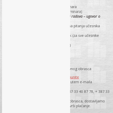
Troškove sudjelovanja u radu seminara
Materijal za pisanje (za učesnike seminara)
U cijenu uključen Ugovor o izvođenju radova – ugovor o
građenju
Prezentacije predavača i odgovori na pitanja učesnika
seminara
Osvježenje u pauzi i zajednički ručak (za sve učesnike
seminara)
Uvjerenje o usavršavanju (certifikat)
PRIJAVA NA SEMINAR:
Obavezna prijava na seminar putem prijavnog obrasca
Prijavni obrazac molimo Vas da
popunite
online
ili
preuzmete isti
i pošaljete putem e-maila
na
rec@rec.ba
ili putem faxa na jedan brojeva + 387 33 40 87 78, + 387 33
40 87 79 i + 387 33 21 45 82.
Na osnovu dostavljenog prijavnog obrasca, dostavljamo
Vam profakturu na osnovu koje se vrši plaćanje.