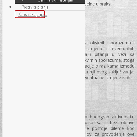
jula / srpnja, iz tema koje su trenutno aktuelne u praksi.
Postavite pitanje
Seminar je koncipiran kroz četiri modula
Korisnička prijava
Prvi modul seminara
Prvi modul obuhvata predavanja u vezi okvirnih sporazuma i
ugovora, tačnije njihove realizacije, izmjena i eventualnih
raskidanja. U praksi se i dalje javljaju pitanja u vezi sa
provođenjem i tehnikama zaključivanja okvirnih sporazuma, stoga
će ovaj Modul sadržavati detaljne informacije o razlikama između
okvirnog sporazuma i Ugovora, tehnikama njihovog zaključivanja,
te detaljnu analizu i ispitivanje uslova za eventualne izmjene istih.
Drugi modul seminara
U drugom modulu će se obraditi kompletan hodogram aktivnosti u
vezi provođenja pregovaračkih postupaka sa i bez objave
obavještenja. Imajući u vidu da i dalje postoje dileme kod
Ugovornih organa kada su ispunjeni uslovi za provođenje ove