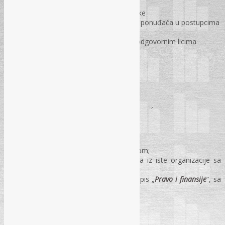
nabavke“
Članovima komisija za javne nabavke
Stručnim saradnicima / referentima ponuđača u postupcima
javnih nabavki
Sektorskim ugovornim organima i odgovornim licima
ugovornih organa i ponuđača
Internim revizorima i revizorima
Advokatima
KOTIZACIJA ZA UČEŠĆE (sa PDV-om):
Seminar:
175 KM
po jednom učesniku sa materijalom;
165 KM
po osobi za dva i više učesnika iz iste organizacije sa
materijalom;
155 KM
po osobi za pretplatnike na časopis „
Pravo i finansije
“, sa
materijalom
Kotizacija uključuje