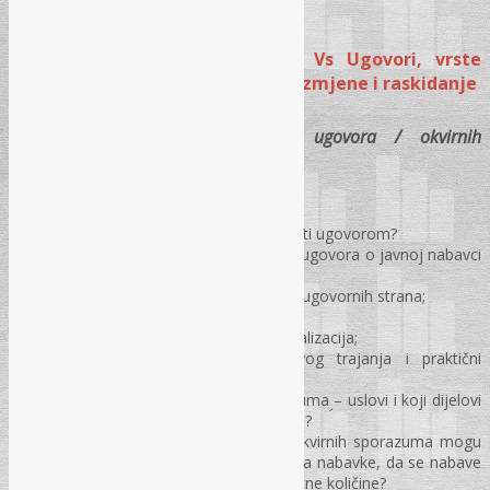
MODUL I – Okvirni sporazumi Vs Ugovori, vrste
okvirnih sporazuma, realizacija, izmjene i raskidanje
Realizacija, izmjena i raskidanje ugovora / okvirnih
sporazuma
Ugovori u postupku javne nabavke;
Da li se narudžbenica može smatrati ugovorom?
Međusobni odnos i razlike između ugovora o javnoj nabavci
i okvirnog sporazuma;
Elementi ugovora, prava i obaveze ugovornih strana;
Opšte odredbe ugovora;
Upravljanje ugovorom i njegova realizacija;
Izmjena ugovora tokom njegovog trajanja i praktični
primjer;
Izmjene ugovora / okvirnih sporazuma – uslovi i koji dijelovi
ugovora / OS mogu da se mijenjaju?
Da li se kroz izmjene ugovora / okvirnih sporazuma mogu
napraviti izmjene i u dijelu predmeta nabavke, da se nabave
moderniji aparati i/ili ugovore dodatne količine?