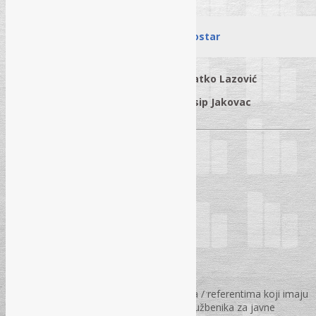
Sarajevo
Mostar
Zlatko Lazović
Zlatko Lazović
Samir Buljina
Josip Jakovac
TRAJANJE SEMINARA:
U periodu od 09:30 – 15:30 h
SEMINAR JE NAMIJENJEN:
Službenicima za javne nabavke
Stručnim saradnicima / savjetnicima / referentima koji imaju
namjeru polagati stručni ispit za „Službenika za javne