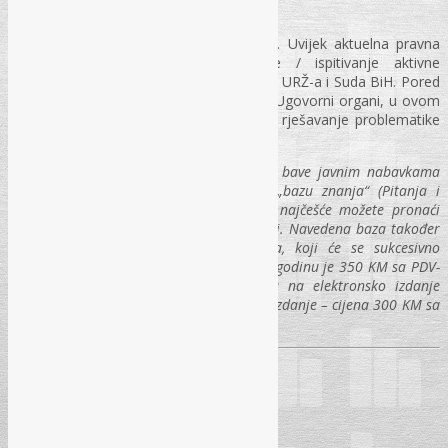
Četvrtim modulom će seminar i završiti. Uvijek aktuelna pravna
zaštita, sa akcentom na utvrđivanje / ispitivanje aktivne
legitimacije, kao i prikazom novije prakse URŽ-a i Suda BiH. Pored
najčešćih grešaka koje prave ponuđači i Ugovorni organi, u ovom
modulu će biti prezentirano i eventualno rješavanje problematike
tzv. „Profesionalnih žalitelja“.
Također, za sve one koji se svakodnevno bave javnim nabavkama
nudimo Vam pretplatu na elektronsku „bazu znanja“ (Pitanja i
odgovori iz oblasti javnih nabavki) gdje najčešće možete pronaći
odgovore na Vaše dileme iz javnih nabavki. Navedena baza također
sadrži i Rješenja URŽ-a po tematikama, koji će se sukcesivno
dopunjavati. Godišnja pretplata za 2024. godinu je 350 KM sa PDV-
om. Pored toga, nudimo Vam pretplatu na elektronsko izdanje
časopisa „Pravo i finansije“ – elektronsko izdanje – cijena 300 KM sa
PDV-om.
SADRŽAJ SEMINARA: