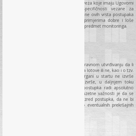
vrste postupaka, kao i dileme u vezi obaveza koje imaju Ugovorni
organi, čitav tok postupka, kao i specifičnosti vezane za
ispunjenost određenih uslova kod primjene ovih vrsta postupaka
će biti prezentirane. Modul će završiti primjerima dobre i loše
prakse, obzirom da su ovi postupci često predmet monitoringa.
Treći modul seminara
U trećem modulu više riječi će biti o ispravnom utvrđivanju da li
postupak javne nabavke treba podijeliti na lotove ili ne, kao i o tzv.
„cijepanju nabavki“. Ukoliko Ugovorni organi u startu ne izvrše
podjelu na lotove, ili nepravilno istu izvrše, u daljnjem toku
postupka može doći do poništavanja postupka radi apsolutno
bitnih povreda postupka. Nadalje, od izuzetne važnosti je da se
primjeni odgovarajući cjenovni rang / razred postupka, da ne bi
došlo do tzv. „cijepanja nabavki“, te do eventualnih prekršajnih
prijava.
Četvrti modul seminara