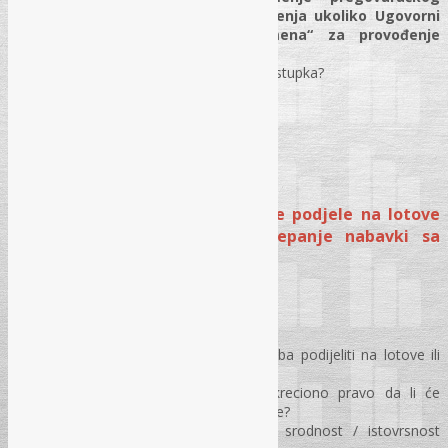
postupka bez objave obavještenja ukoliko Ugovorni
organ nema „dovoljno vremena“ za provođenje
redovnog postupka?
Rokovi za provođenje ove vrste postupka?
Pitanja i odgovori
MODUL III – Ispravno utvrđivanje podjele na lotove
kod pokretanja postupaka, cijepanje nabavki sa
praktičnim primjerima
Ispravno određivanje podjele na lotove
Kako odrediti da li se nabavka treba podijeliti na lotove ili
ne?
Da li Ugovorni organi imaju diskreciono pravo da li će
predmet nabavke podijeliti na lotove?
Po kojim kriterijima se utvrđuje srodnost / istovrsnost