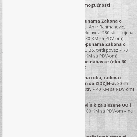
Posebna narudžba za one koji nisu u mogućnosti
prisustvovati na seminaru:
•
Priručnik – Zakon o izmjenama i dopunama Zakona o
javnim nabavkama,
autori: Josip Jakovac, Amir Rahmanović,
Ivana Grgić i Milica Pranjić; Format B5, meki uvez, 230 str. – cijena
50 KM sa PDV-om (za učesnike seminara 30 KM sa PDV-om)
•
„Komentar Zakona o izmjenama i dopunama Zakona o
javnim nabavkama“
– obim oko 200 str., B5, tvrdi povez – 70
KM sa PDV-om (za učesnike seminara 50 KM sa PDV-om)
•
Modeli akata za rad Komisije za javne nabavke (oko 60.
str. teksta)
– 30 KM sa PDV-om – na CD
•
Modeli Pravilnika o javnim nabavkama roba, radova i
usluga (model internog akta usklađen sa ZIDZJN-a,
30 str. –
30 KM sa PDV-om
, za složene UO 100. str. –
40 KM sa PDV-om
)
–
na CD;
•
Pravilnik – model internog akta, pravilnik za složene UO i
modeli akata za rad Komisije (3 u 1)
– 80 KM sa PDV-om – na
CD.
Više informacija možete dobiti na našoj web stranici