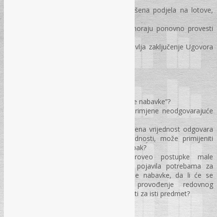
predmeta nabavke?
Da li se jednom izvršena / neizvršena podjela na lotove,
može poslije izmijeniti?
Da li se lotovi koji su poništeni moraju ponovno provesti
istom vrstom postupka?
Da li žalba na određeni lot, obustavlja zaključenje Ugovora
za lotove gdje nije izjavljena?
Cijepanje nabavki
Šta podrazumijeva termin „cijepanje nabavke”?
Da li postoje sankcije u slučaju primjene neodgovarajuće
vrste postupka?
Da li se za postupke čija procijenjena vrijednost odgovara
provođenju postupaka male vrijednosti, može primijeniti
redovni otvoreni i ograničeni postupak?
Ukoliko je Ugovorni organ proveo postupke male
vrijednosti, a u toku godine se pojavila potrebama za
mnogo većim količinama istovrsne nabavke, da li će se
smatrati cijepanjem nabavke provođenje redovnog
postupka i postupka male vrijednosti za isti predmet?
Pitanja i odgovori