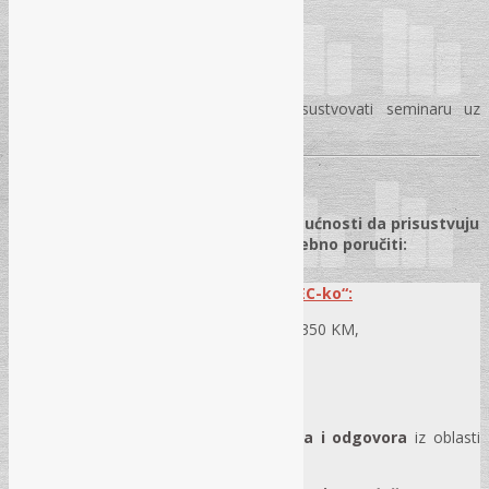
VAŽNA NAPOMENA
Budžetski korisnici svakako mogu prisustvovati seminaru uz
odgodu plaćanja ali uz obaveznu prijavu!
POSEBNA PONUDA!
×
Za sve zainteresirane koji nisu u mogućnosti da prisustvuju
seminaru, sve priručnike možete posebno poručiti:
Pretplata na
Portal „REC-ko“:
Pitanja i odgovori iz javnih nabavki
– 350 KM,
godišnja pretplata za 2024. godinu
Portal trenutno sadrži oko
5.500 pitanja i odgovora
iz oblasti
javnih nabavki i redovno se dopunjava