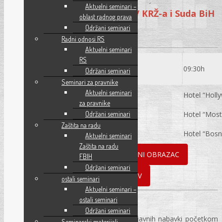
žalitelja“ i
Aktuelni seminari –
Pregled novije prakse URŽ-a / KRŽ-a i Suda BiH
oblast radnog prava
Održani seminari
Radni odnosi RS
Aktuelni seminari
RS
Seminar:
09:30h
Održani seminari
Seminari za pravnike
Aktuelni seminari
Sarajevo
04. 07. 2024.
Hotel “Holl
za pravnike
Mostar
05. 07. 2024.
Hotel “Most
Održani seminari
Zaštita na radu
Banja Luka
09. 07. 2024.
Hotel “Bosn
Aktuelni seminari
Zaštita na radu
ONLINE PRIJAVA
PRIJAVNI OBRAZAC
FBIH
Održani seminari
PREUZMITE POZIV
ostali seminari
Aktuelni seminari –
ostali seminari
Održani seminari
REC d.o.o. organizuje seminar iz oblasti javnih nabavki početkom
Seminarski materijali