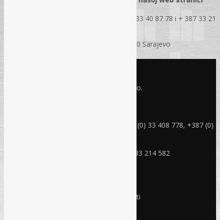
www.rec.ba
ili direktnim kontaktom na tel.
+ 387 33 40 87 78 i + 387 33 21
45 82
REC d.o.o., Jukićeva 2, 71000 Sarajevo
KONTAKT INFO
Refam Creative Solutions - REC d.o.o.
Jukićeva br. 2, 71000 Sarajevo BiH
rec@rec.ba
Telefon: +387 (0) 33 214 582, +387 (0) 33 408 778, +387 (0)
33 408 779
Mobitel: +387 (0) 61 150 454
Fax: +387 (0) 33 408 779, +387 (0) 33 214 582
RADNO VRIJEME
Ponedjeljak - Petak:
8:30 – 17:00 sati
Subota:
Ne radimo
Nedjelja i praznici:
Ne radimo