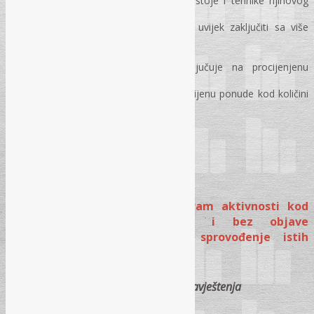
Koje vrste okvirnih sporazuma postoje i tehnike njihovog
provođenja?
Da li se Okvirni sporazum mora uvijek zaključiti sa više
ponuđača?
„Minitenderisanje”;
Kada se okvirni sporazum zaključuje na procijenjenu
vrijednost?
Da li je dozvoljeno u obrascu za cijenu ponude kod količini
staviti “1” u stavkama?
Pitanja i odgovori
MODUL II – Kompletan hodogram aktivnosti kod
pregovaračkih postupaka sa i bez objave
obavještenja, osnovanost za sprovođenje istih
(primjeri dobre i loše prakse)
Pregovarački postupak sa objavom obavještenja