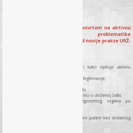
MODUL IV – Žalbeni postupak s osvrtom na aktivnu
legitimaciju, rješavanje problematike
„profesionalnih žalitelja“, pregled novije prakse URŽ-
a / KRŽ-a i Suda BiH
Stranke u postupku;
Aktivna legitimacija – ko, kada i kako ispituje aktivnu
legitimaciju podnosioca žalbe?
Praktičan primjer ispitivanja aktivne legitimacije;
Zabrana zaključivanja ugovora;
Postupak ugovornog organa po žalbi;
Na koji način se obavještavaju učesnici o uloženoj žalbi;
Praktični primjer postupanja Ugovornog organa po
zaprimljenoj žalbi;
Rokovi i način izjavljivanja žalbe;
Može li se žalba izjaviti elektronskim putem bez dodatnog
slanja poštom?
Pravna zaštita pred URŽ-om i žalba;