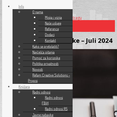
Info
O nama
Preskoči na glavni sadržaj
Misija i vizija
Preskoči na pretragu
Naše usluge
Reference
×
Dodaci
Seminar – Javne nabavke – Juli 2024
Kontakt
Kako se pretplatiti?
Najčešća pitanja
Pomoć za korisnike
Politika privatnosti
Novosti
Refam Creative Solutions –
Propisi
Knjižara
Radni odnosi
Radni odnosi
FBiH
Radni odnosi RS
Javne nabavke