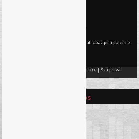
Pravo i finansije
Facebook
Linkedin
Prijava na newsletter
Odaberite oblasti iz kojih želite primati obavijesti putem e-
maila
PRIJAVI SE!
© Refam Creative Solutions – REC d.o.o. | Sva prava
zadržava. All rights reserved.
REFAM CREATIVE SOLUTIONS