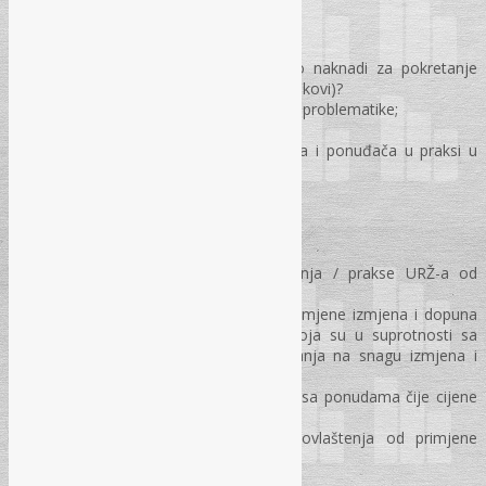
Dokazivanje u postupku po žalbi;
Sadržaj žalbe;
Postupanje sa neurednom žalbom?
Da li Ugovorni organi rješavaju o naknadi za pokretanje
žalbenog postupka (Advokatski troškovi)?
„Profesionalni žalitelji“ – rješavanje problematike;
Odluke po žalbi;
Najčešće greške Ugovornih organa i ponuđača u praksi u
žalbenim postupcima;
Praksa URŽ-a / KRŽ-a
Analiza najznačajnijih novih rješenja / prakse URŽ-a od
primjene izmjena i dopuna ZJN?
Da li je URŽ u svojoj praksi od primjene izmjena i dopuna
ZJN donio neka nova Rješenja koja su u suprotnosti sa
Rješenjima donesenim prije stupanja na snagu izmjena i
dopuna?
Da li je URŽ donio rješenja u vezi sa ponudama čije cijene
su preko procijenjene vrijednosti?
Da li URŽ ima nova /dodatna ovlaštenja od primjene
izmjena i dopuna ZJN?
Rok u kojem URŽ rješava žalbe?