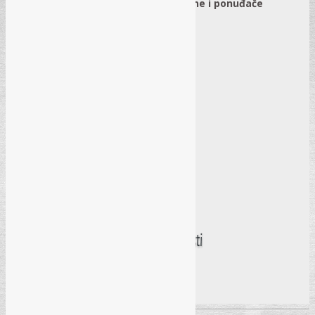
+
27 modela akata za ugovorne organe i ponuđače