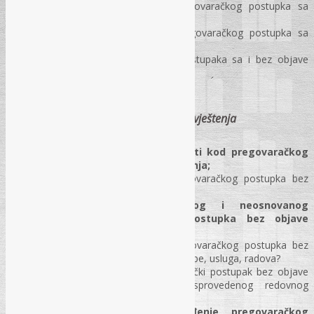
Koji su uslovi za primjenu pregovaračkog postupka sa
objavom obavještenja?
Koje su faze u provođenju pregovaračkog postupka sa
objavom obavještenja?
Razlike između pregovaračkih postupaka sa i bez objave
obavještenja?
Rokovi za provođenje postupka?
Pregovarački postupak bez objave obavještenja
Hodogram obaveznih aktivnosti kod pregovaračkog
postupka bez objave obavještenja;
Koji su uslovi za primjenu pregovaračkog postupka bez
objave obavještenja?
Praktičan primjer osnovanog i neosnovanog
provođenja pregovaračkog postupka bez objave
obavještenja;
Posebni uslovi za primjenu pregovaračkog postupka bez
objave obavještenja za nabavku robe, usluga, radova?
Da li se može provesti pregovarački postupak bez objave
obavještenja bez prethodno sprovedenog redovnog
postupka javne nabavke?
Da li je osnovano provođenje pregovaračkog