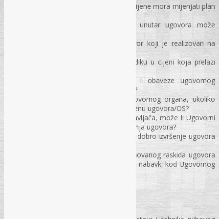
Da li se prije povećanja ugovorne cijene mora mijenjati plan
nabavki?
Da li se cijena pojedinih stavki unutar ugovora može
povećati za preko 30%?
Za koliko se može povećati ugovor koji je realizovan na
pola ili više od pola?
Šta znači povećanje “samo za razliku u cijeni koja prelazi
5%, odnosno 10%“?
Obaveze dobavljača / izvođača i obaveze ugovornog
organa u procesu izmjene ugovora?
Da li dobavljač može da tuži ugovornog organa, ukoliko
ugovorni organ ne pristane na izmjenu ugovora/OS?
U slučaju raskida ugovora od dobavljača, može li Ugovorni
organ aktivirati sredstva obezbjeđenja ugovora?
Na koji način aktivirati garanciju za dobro izvršenje ugovora
u slučaju raskida ugovora?
Da li se ponuđač može radi neosnovanog raskida ugovora
isključiti iz daljnjih postupaka javnih nabavki kod Ugovornog
organa?
Vrste okvirnih sporazuma