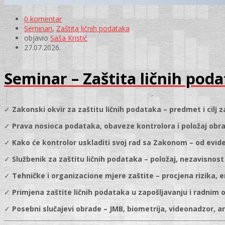
0 komentar
Seminari
,
Zaštita ličnih podataka
objavio
Saša Kristić
27.07.2026.
Seminar – Zaštita ličnih pod
✓
Zakonski okvir za zaštitu ličnih podataka – predmet i cilj 
✓
Prava nosioca podataka, obaveze kontrolora i položaj obr
✓
Kako će kontrolor uskladiti svoj rad sa Zakonom – od evid
✓
Službenik za zaštitu ličnih podataka – položaj, nezavisnos
✓
Tehničke i organizacione mjere zaštite – procjena rizika, e
✓
Primjena zaštite ličnih podataka u zapošljavanju i radnim
✓
Posebni slučajevi obrade – JMB, biometrija, videonadzor, ar