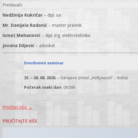
Predavači:
Nedžmija Kukričar
– dipl. iur.
Mr. Danijela Radonić
– master pravnik
Ismet Mehanović
– dipl. ing. elektrotehnike
Jovana Diljević
– advokat
Dvodnevni seminar
25. – 26. 08. 2026.
– Sarajevo (Hotel „Hollywood” – Ilidža)
Početak svaki dan:
09:30h
Pročitaj više
→
PROČITAJTE VIŠE