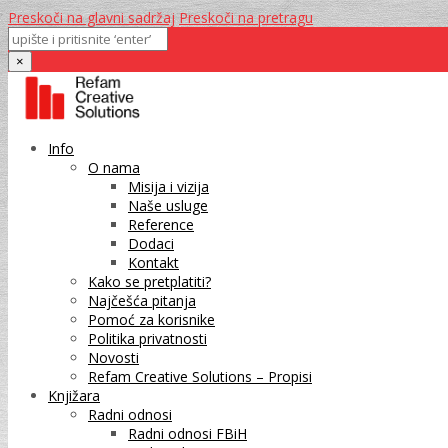
Preskoči na glavni sadržaj
Preskoči na pretragu
×
Info
O nama
Misija i vizija
Naše usluge
Reference
Dodaci
Kontakt
Kako se pretplatiti?
Najčešća pitanja
Pomoć za korisnike
Politika privatnosti
Novosti
Refam Creative Solutions – Propisi
Knjižara
Radni odnosi
Radni odnosi FBiH