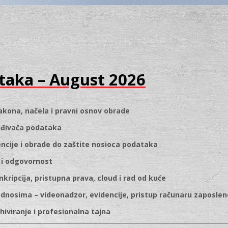
ataka – August 2026
zakona, načela i pravni osnov obrade
ađivača podataka
encije i obrade do zaštite nosioca podataka
t i odgovornost
nkripcija, pristupna prava, cloud i rad od kuće
 odnosima – videonadzor, evidencije, pristup računaru zaposle
hiviranje i profesionalna tajna