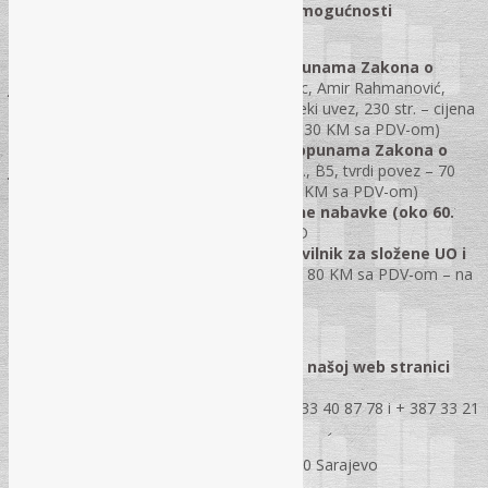
Posebna narudžba za one koji nisu u mogućnosti
prisustvovati na seminaru:
•
Priručnik – Zakon o izmjenama i dopunama Zakona o
javnim nabavkama,
autori: Josip Jakovac, Amir Rahmanović,
Ivana Grgić i Milica Pranjić; Format B5, meki uvez, 230 str. – cijena
50 KM sa PDV-om (za učesnike seminara 30 KM sa PDV-om)
•
„Komentar Zakona o izmjenama i dopunama Zakona o
javnim nabavkama“
– obim oko 200 str., B5, tvrdi povez – 70
KM sa PDV-om (za učesnike seminara 50 KM sa PDV-om)
•
Modeli akata za rad Komisije za javne nabavke (oko 60.
str. teksta)
– 30 KM sa PDV-om – na CD
•
Pravilnik – model internog akta, pravilnik za složene UO i
modeli akata za rad Komisije (3 u 1)
– 80 KM sa PDV-om – na
CD.
Više informacija možete dobiti na našoj web stranici
www.rec.ba
ili direktnim kontaktom na tel.
+ 387 33 40 87 78 i + 387 33 21
45 82
REC d.o.o., Jukićeva 2, 71000 Sarajevo