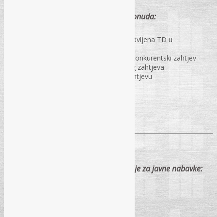
Konkurentski zahtjev za dostavljanje ponuda:
Priprema TD – šta znači pojednostavljena TD u
konkurentskom zahtjevu?
Obavezna dokumentacija u TD za konkurentski zahtjev
Koraci u provođenju konkurentskog zahtjeva
Žalbeni rokovi u konkurentskom zahtjevu
Pitanja i odgovori
PREDAVAČI – certificirani treneri Agencije za javne nabavke: