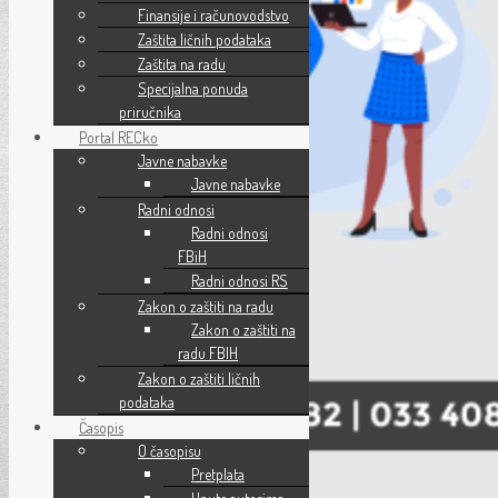
Finansije i računovodstvo
Zaštita ličnih podataka
Zaštita na radu
Specijalna ponuda
priručnika
Portal RECko
Javne nabavke
Javne nabavke
Radni odnosi
Radni odnosi
FBiH
Radni odnosi RS
Zakon o zaštiti na radu
Zakon o zaštiti na
radu FBIH
Zakon o zaštiti ličnih
podataka
Časopis
O časopisu
Pretplata