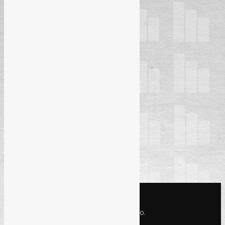
KONTAKT INFO
Refam Creative Solutions - REC d.o.o.
Jukićeva br. 2, 71000 Sarajevo BiH