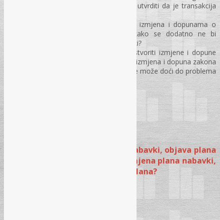
organ mogao na nesumnjiv način utvrditi da je transakcija
izvršena?
Gdje se javljaju neusklađenosti u izmjena i dopunama o
kojima se mora voditi računa kako se dodatno ne bi
komplicirao postupak javnih nabavki?
Potencijalni problemi koje mogu stvoriti izmjene i dopune
Zakona o javnim nabavkama zbog izmjena i dopuna zakona
koje nisu međusobno usklađene, te može doći do problema
u samoj implementaciji zakona.?
Pitanja i odgovori
MODUL II – Ispravno planiranje nabavki, objava plana
i privremenog plana nabavki, izmjena plana nabavki,
istraživanje tržišta prije objave Plana?
PLANIRANJA JAVNIH NABAVKI
Ispravno planiranje nabavki