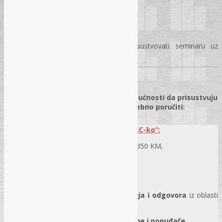
VAŽNA NAPOMENA
Budžetski korisnici svakako mogu prisustvovati seminaru uz
odgodu plaćanja ali uz obaveznu prijavu!
POSEBNA PONUDA!
×
Za sve zainteresirane koji nisu u mogućnosti da prisustvuju
seminaru, sve priručnike možete posebno poručiti:
Pretplata na
Portal „REC-ko“:
Pitanja i odgovori iz javnih nabavki
– 350 KM,
godišnja pretplata za 2024. godinu
Portal trenutno sadrži preko
5.500 pitanja i odgovora
iz oblasti
javnih nabavki i redovno se dopunjava
+
27 modela akata za ugovorne organe i ponuđače