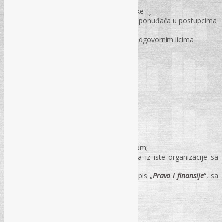
nabavke“
Članovima komisija za javne nabavke
Stručnim saradnicima / referentima ponuđača u postupcima
javnih nabavki
Sektorskim ugovornim organima i odgovornim licima
ugovornih organa i ponuđača
Internim revizorima i revizorima
Advokatima
KOTIZACIJA ZA UČEŠĆE (sa PDV-om):
Seminar:
175 KM
po jednom učesniku sa materijalom;
165 KM
po osobi za dva i više učesnika iz iste organizacije sa
materijalom;
155 KM
po osobi za pretplatnike na časopis „
Pravo i finansije
“, sa
materijalom
Kotizacija uključuje