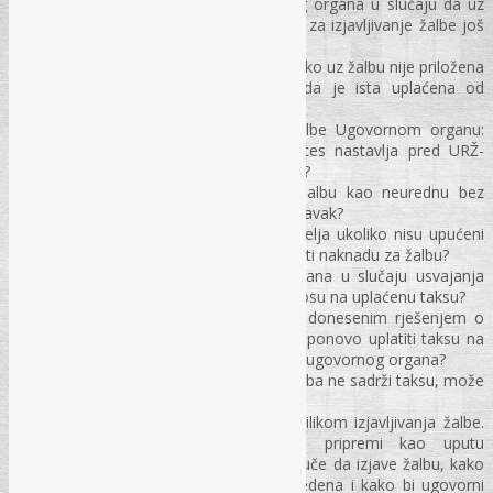
Kakav je postupak kod ugovornog organa u slučaju da uz
žalbu nije dostavljena taksa, a rok za izjavljivanje žalbe još
nije prošao ?
Postupanje Ugovornih organa ukoliko uz žalbu nije priložena
taksa, a naknadno se ustanovi da je ista uplaćena od
žalitelja?
Razlika kod postupanja nakon žalbe Ugovornom organu:
tačno razgraničenje kada se proces nastavlja pred URŽ-
o/KRŽ-om, a kada pred Sudom BiH?
Kada Ugovorni organ odbacuje žalbu kao neurednu bez
pozivanja žalitelja na dopunu ili ispravak?
Koji je postupak potencijalnih žalitelja ukoliko nisu upućeni
na koji žiro račun je potrebno uplatiti naknadu za žalbu?
Kakva je obaveza ugovornog organa u slučaju usvajanja
žalbe u cjelosti ili djelimično, u odnosu na uplaćenu taksu?
Da li žalitelj koji je nezadovoljan donesenim rješenjem o
djelimičnom usvajanju žalbe treba ponovo uplatiti taksu na
žalbu ako izjavi žalbu URŽ-u putem ugovornog organa?
Da li se protiv Zaključka, ukoliko žalba ne sadrži taksu, može
izjaviti žalba URŽ-u/KRŽ-u?
Nova uloga Ugovornog organa prilikom izjavljivanja žalbe.
Šta Ugovorni organ treba da pripremi kao uputu
potencijalnim ponuđačima koji odluče da izjave žalbu, kako
bi takva uplata bila uredno i provedena i kako bi ugovorni