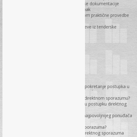
Materijalni propisi u sklopu tenderske dokumentacije
Rokovi specifični za otvoreni postupak
Najčešće nedoumice i pitanja prilikom praktične provedbe
otvorenog postupka
Kako odgovoriti na konkretne zahtjeve iz tenderske
dokumentacije
POSTUPCI MALE VRIJEDNOSTI
Provođenje direktnog sporazuma:
Da li je obavezno donijeti odluku o pokretanje postupka u
postupku direktnog sporazuma?
Da li ponuđači imaju pravo žalbe u direktnom sporazumu?
Da li je obavezno ispitivanje tržišta u postupku direktnog
sporazuma?
Mora li se donijeti odluka o izboru najpovoljnijeg ponuđača
u postupku direktnog sporazuma?
Pravo žalbe u postupku direktnog sporazuma?
Hodogram aktivnosti provođenja direktnog sporazuma