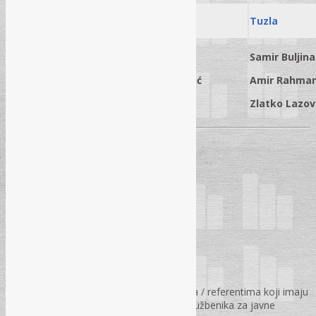
Mostar
Sarajevo
Tuzla
Samir Buljina
Samir Buljina
Samir Buljina
Josip Jakovac
Amir Rahmanović
Amir Rahman
Ivana Grgić
Ivana Grgić
Zlatko Lazov
TRAJANJE SEMINARA:
U periodu od 09:30 – 15:30 h
SEMINAR JE NAMIJENJEN:
Službenicima za javne nabavke
Stručnim saradnicima / savjetnicima / referentima koji imaju
namjeru polagati stručni ispit za „Službenika za javne