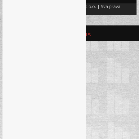
© Refam Creative Solutions – REC d.o.o. | Sva prava
zadržava. All rights reserved.
REFAM CREATIVE SOLUTIONS