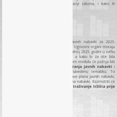
izazvati probleme u samoj implementaciji zakona, i kako ih
prevazići.
Drugi modul seminara
Drugi modul je posvećen planiranju javnih nabavki za 2025.
godinu. Imajući u vidu da je vrijeme kada Ugovorni organi moraju
planirati koje nabavke će pokretati u narednoj 2025. godini u svrhu
sačinjavanja adekvatnog Plana nabavki, a kako bi za iste bila
planirana odgovarajuća sredstva, u
drugom modulu
će pažnja biti
posvećena
strategiji ispravnog planiranja javnih nabavki
i
svim pitanjima koja su vezana za navedenu tematiku. To
podrazumijeva i obrađivanje pitanja objave plana javnih nabavki,
privremenog plana nabavki i izmjena plana nabavki. Razmotriti će
se i pitanje
da li je obavezno izvršiti istraživanje tržišta prije
objavljivanja Plana nabavki?
Treći modul seminara