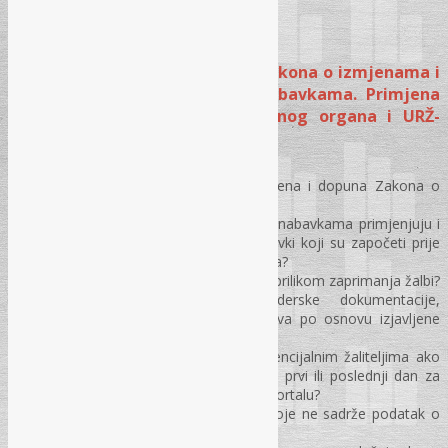
SADRŽAJ SEMINARA:
MODUL I – Praktična primjena Zakona o izmjenama i
dopunama Zakona o javnim nabavkama. Primjena
žalbenog postupka kod ugovornog organa i URŽ-
a/KRŽ-a
Kada počinje primjena novih izmjena i dopuna Zakona o
javnim nabavkama?
Da li se izmjene Zakona o javnim nabavkama primjenjuju i
na započete postupke javnih nabavki koji su započeti prije
stupanja na snagu izmjena i dopuna?
Koje obaveze ima Ugovorni organ prilikom zaprimanja žalbi?
Rokovi kod preuzimanja tenderske dokumentacije,
izjavljivanja žalbe i uplata sredstava po osnovu izjavljene
žalbe?
Da li je skraćen rok za žalbu potencijalnim žaliteljima ako
preuzmu tendersku dokumentaciju prvi ili poslednji dan za
preuzimanje TD nakon objave na portalu?
Da li se uopće razmatraju žalbe koje ne sadrže podatak o
uplaćenoj taksi?