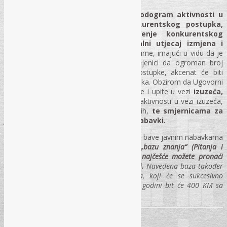
Treći modul će obuhvatiti kompletan
hodogram aktivnosti u
vezi provođenja otvorenog i konkurentskog postupka,
najvažnije napomene za provođenje konkurentskog
zahtjeva, kao i izuzeća, i eventualni utjecaj izmjena i
dopuna Zakona na ove postupke.
Naime, imajući u vidu da je
riječ o redovnim postupcima, kao i činjenici da ogroman broj
javnih nabavki se realizira kroz ove postupke, akcenat će biti
stavljen na provođenju ove vrste postupaka. Obzirom da Ugovorni
organi i dalje u praksi imaju velike dileme i upite u vezi
izuzeća,
ovaj modul će se završiti hodogramom aktivnosti u vezi izuzeća,
obavezama Ugovornih organa u vezi istih,
te smjernicama za
jednostavnije i efikasnije postupke nabavki.
Također, za sve one koji se svakodnevno bave javnim nabavkama
nudimo Vam pretplatu na elektronsku „bazu znanja“ (Pitanja i
odgovori iz oblasti javnih nabavki) gdje najčešće možete pronaći
odgovore na Vaše dileme iz javnih nabavki.
Navedena baza također
sadrži i Rješenja URŽ-a po tematikama, koji će se sukcesivno
dopunjavati. Godišnja pretplata U 2025. godini bit će 400 KM sa
PDV-om.