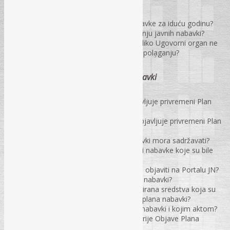
Na koji način ispravno planirati nabavke za iduću godinu?
Koje službe moraju raditi na planiranju javnih nabavki?
Na koji način planirati nabavke, ukoliko Ugovorni organ ne
zna koliko sredstava će imati na raspolaganju?
Objava plana i privremenog plana nabavki
U kojem roku Ugovorni organ objavljuje privremeni Plan
nabavki?
Na temelju čega Ugovorni organ objavljuje privremeni Plan
nabavki?
Koje nabavke privremeni Plan nabavki mora sadržavati?
Da li Plan nabavki može sadržavati i nabavke koje su bile
predviđene privremenim Planom?
U kojem roku Plan nabavki se mora objaviti na Portalu JN?
Koje podatke mora sadržavati Plan nabavki?
Da li u Planu nabavki mogu biti planirana sredstva koja su
ostala neutrošena od privremenog plana nabavki?
Na koji način izvršiti izmjenu Plana nabavki i kojim aktom?
Da li je potrebno istraživati tržište prije Objave Plana
nabavki?