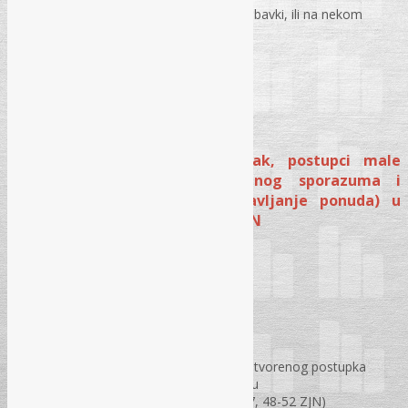
Da li se izuzeća objavljuju u Plan nabavki, ili na nekom
drugom mjestu?
Pitanja i odgovori
MODUL III – Otvoreni postupak, postupci male
vrijednosti (Provođenje direktnog sporazuma i
Konkurentski zahtjev za dostavljanje ponuda) u
svjetlu novih izmjena i dopuna ZJN
OTVORENI POSTUPAK:
Karakteristike otvorenog postupka
Uslovi za početak nabavke putem otvorenog postupka
Priprema TD u otvorenom postupku
Kvalifikacioni kriteriji (član 45, 46, 47, 48-52 ZJN)