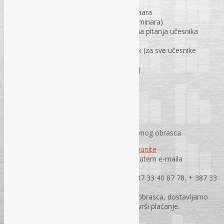
Troškove sudjelovanja u radu seminara
Materijal za pisanje (za učesnike seminara)
Prezentacije predavača i odgovori na pitanja učesnika
seminara
Osvježenje u pauzi i zajednički ručak (za sve učesnike
seminara)
Uvjerenje o usavršavanju (certifikat)
PRIJAVA NA SEMINAR:
Obavezna prijava na seminar putem prijavnog obrasca
Prijavni obrazac molimo Vas da
popunite
online
ili
preuzmete isti
i pošaljete putem e-maila
na
rec@rec.ba
ili putem faxa na jedan brojeva + 387 33 40 87 78, + 387 33
40 87 79 i + 387 33 21 45 82.
Na osnovu dostavljenog prijavnog obrasca, dostavljamo
Vam profakturu na osnovu koje se vrši plaćanje.