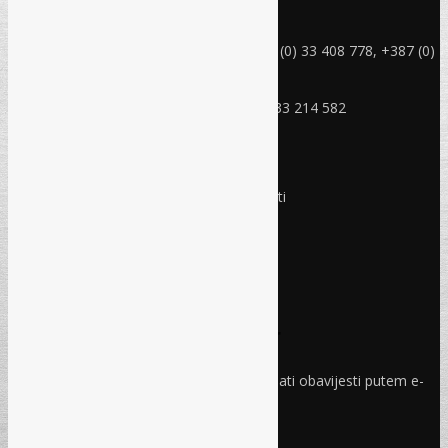
rec@rec.ba
Telefon: +387 (0) 33 214 582, +387 (0) 33 408 778, +387 (0)
33 408 779
Mobitel: +387 (0) 61 150 454
Fax: +387 (0) 33 408 779, +387 (0) 33 214 582
RADNO VRIJEME
Ponedjeljak - Petak:
8:30 – 17:00 sati
Subota:
Ne radimo
Nedjelja i praznici:
Ne radimo
Pravo i finansije
Facebook
Linkedin
Prijava na newsletter
Odaberite oblasti iz kojih želite primati obavijesti putem e-
maila
PRIJAVI SE!