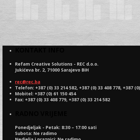
KONTAKT INFO
Refam Creative Solutions - REC d.o.o.
Jukićeva br. 2, 71000 Sarajevo BiH
rec@rec.ba
Telefon: +387 (0) 33 214 582, +387 (0) 33 408 778, +387 (0
Mobitel: +387 (0) 61 150 454
Fax: +387 (0) 33 408 779, +387 (0) 33 214 582
RADNO VRIJEME
Ponedjeljak - Petak:
8:30 – 17:00 sati
Subota:
Ne radimo
Nedjelja i praznici:
Ne radimo