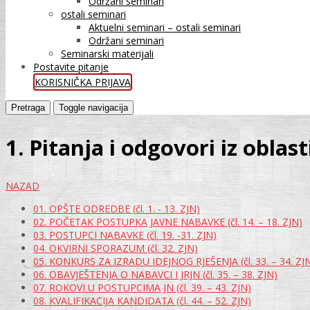
Održani seminari
ostali seminari
Aktuelni seminari – ostali seminari
Održani seminari
Seminarski materijali
Postavite pitanje
KORISNIČKA PRIJAVA
Pretraga
Toggle navigacija
1. Pitanja i odgovori iz oblas
NAZAD
01. OPŠTE ODREDBE (čl. 1. - 13. ZJN)
02. POČETAK POSTUPKA JAVNE NABAVKE (čl. 14. – 18. ZJN)
03. POSTUPCI NABAVKE (čl. 19. -31. ZJN)
04. OKVIRNI SPORAZUM (čl. 32. ZJN)
05. KONKURS ZA IZRADU IDEJNOG RJEŠENJA (čl. 33. – 34. ZJ
06. OBAVJEŠTENJA O NABAVCI I JRJN (čl. 35. – 38. ZJN)
07. ROKOVI U POSTUPCIMA JN (čl. 39. – 43. ZJN)
08. KVALIFIKACIJA KANDIDATA (čl. 44. – 52. ZJN)