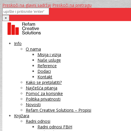
Preskoči na glavni sadržaj
Preskoči na pretragu
×
Info
O nama
Misija i vizija
Naše usluge
Reference
Dodaci
Kontakt
Kako se pretplatiti?
Najčešća pitanja
Pomoć za korisnike
Politika privatnosti
Novosti
Refam Creative Solutions – Propisi
Knjižara
Radni odnosi
Radni odnosi FBiH