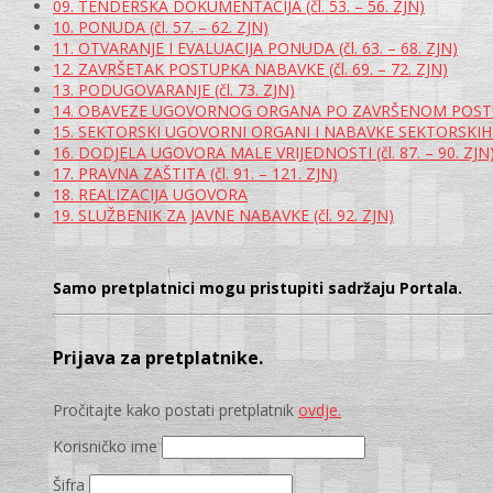
09. TENDERSKA DOKUMENTACIJA (čl. 53. – 56. ZJN)
10. PONUDA (čl. 57. – 62. ZJN)
11. OTVARANJE I EVALUACIJA PONUDA (čl. 63. – 68. ZJN)
12. ZAVRŠETAK POSTUPKA NABAVKE (čl. 69. – 72. ZJN)
13. PODUGOVARANJE (čl. 73. ZJN)
14. OBAVEZE UGOVORNOG ORGANA PO ZAVRŠENOM POSTUPKU 
15. SEKTORSKI UGOVORNI ORGANI I NABAVKE SEKTORSKIH U
16. DODJELA UGOVORA MALE VRIJEDNOSTI (čl. 87. – 90. ZJN
17. PRAVNA ZAŠTITA (čl. 91. – 121. ZJN)
18. REALIZACIJA UGOVORA
19. SLUŽBENIK ZA JAVNE NABAVKE (čl. 92. ZJN)
Samo pretplatnici mogu pristupiti sadržaju Portala.
Prijava za pretplatnike.
Pročitajte kako postati pretplatnik
ovdje.
Korisničko ime
Šifra