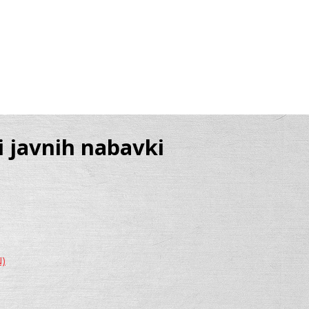
ti javnih nabavki
N)