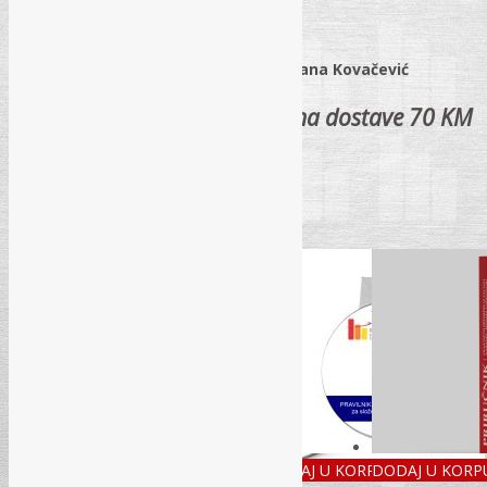
Sarajevo, Decembar 2022.
Recenzenti: dr. Tarik Rahić i mr. Dragana Kovačević
Cijena sa PDV-om i troškovima dostave 70 KM
Related Products
Akcija!
Akcija!
DODAJ U KORPU
DODAJ U KORP