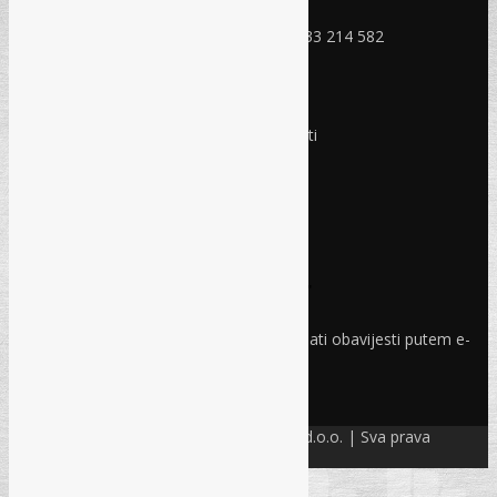
Mobitel: +387 (0) 61 150 454
Fax: +387 (0) 33 408 779, +387 (0) 33 214 582
RADNO VRIJEME
Ponedjeljak - Petak:
8:30 – 17:00 sati
Subota:
Ne radimo
Nedjelja i praznici:
Ne radimo
Pravo i finansije
Facebook
Linkedin
Prijava na newsletter
Odaberite oblasti iz kojih želite primati obavijesti putem e-
maila
PRIJAVI SE!
© Refam Creative Solutions – REC d.o.o. | Sva prava
zadržava. All rights reserved.