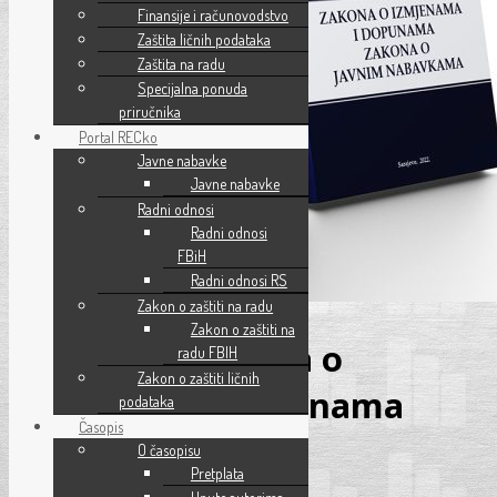
Finansije i računovodstvo
Zaštita ličnih podataka
Zaštita na radu
Specijalna ponuda
priručnika
Portal RECko
Javne nabavke
Javne nabavke
Radni odnosi
Radni odnosi
FBiH
Radni odnosi RS
Zakon o zaštiti na radu
Zakon o zaštiti na
Komentar Zakona o
radu FBIH
Zakon o zaštiti ličnih
izmjenama i dopunama
podataka
Časopis
Zakona o javnim
O časopisu
Pretplata