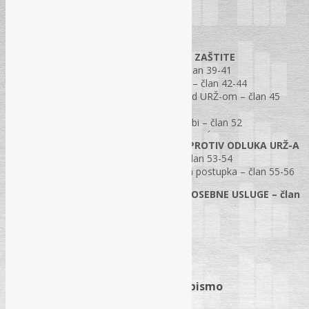
DIO TREĆI – PRAVNA ZAŠTITA
POGLAVLJE I. POSTUPAK PRAVNE ZAŠTITE
Odjeljak A. Opće odredbe – član 39-41
Odjeljak B. Izjavljivanje žalbe – član 42-44
Odjeljak C. Pravna zaštita pred URŽ-om – član 45
Odjeljak D. Žalba – član 46-51
Odjeljak E. Odlučivanje po žalbi – član 52
POGLAVLJE II. PRAVNA ZAŠTITA PROTIV ODLUKA URŽ-A
Odjeljak A. Sudska zaštita – član 53-54
Odjeljak C. Naknada troškova postupka – član 55-56
ANEKS II – DRUŠTVENE I DRUGE POSEBNE USLUGE – član
57
BIOGRAFSKI PODACI O AUTORU
Obim priručnika: 207 strana
B5 format, tvrdi povez, latinično pismo