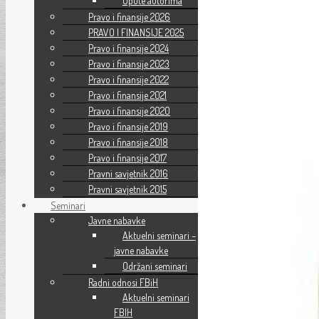
Upute autorima
Pravo i finansije 2026
PRAVO I FINANSIJE 2025
Pravo i finansije 2024
Pravo i finansije 2023
Pravo i finansije 2022
Pravo i finansije 2021
Pravo i finansije 2020
Pravo i finansije 2019
Pravo i finansije 2018
Pravo i finansije 2017
Pravni savjetnik 2016
Pravni savjetnik 2015
Seminari
Javne nabavke
Aktuelni seminari –
javne nabavke
Održani seminari
Radni odnosi FBiH
Aktuelni seminari
FBIH