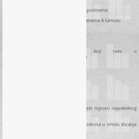
Dnevni odmor radnika na sezonskim poslovima
Dnevni odmor radnika koji radi u smjenama ili turnusu
SEDMIČNI ODMOR
Sedmični odmor radnika koji rade u
preraspodijeljenom radnom vremenu
Pravo na povećanje plaće
GODIŠNJI ODMOR
Sticanje prava na godišnji odmor
Godišnji odmor radnika koji nema šest mjeseci neprekidnog
radnog staza
Šta se ne smatra prekidom radnog odnosa u smislu sticanja
prava na godišnji odmor?