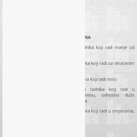
SADRŽAJ:
ODMOR U TOKU RADNOG VREMENA
Odmor u toku radnog vremena radnika koji radi manje od
šest sati dnevno
Odmor u toku radnog vremena radnika koji radi sa skraćenim
radnim vremenom
Odmor u toku radnog vremena radnika koji radi noću
Odmor u toku radnog vremena radnika koji radi u
preraspodijeljenom radnom vremenu, odnosno duže
od punog ili nepunog radnog vremena
Odmor u toku radnog vremena radnika koji radi u smjenama,
odnosno turnusu
DNEVNI ODMOR