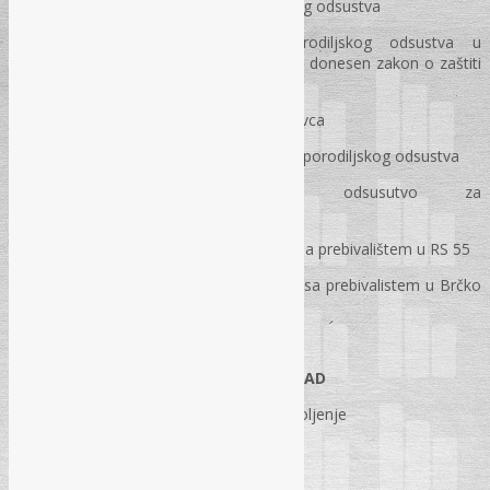
Naknada plaće za vrijeme porodajnog odsustva
Naknada plaće za vrijeme porodiljskog odsustva u
kantonima/županijama u kojima nije donesen zakon o zaštiti
porodice s djecom (HNK/HNZ)
Isplata razlike plaće na teret poslodavca
Porezni tretman naknade za vrijeme porodiljskog odsustva
Naknada za porodiljsko odsusutvo za
međuentitetske zaposlenike
Pravo na naknadu plaće zaposlenici sa prebivalištem u RS 55
Pravo na naknadu place zaposlenici sa prebivalistem u Brčko
Distriktu Bosne i Hercegovine
PRIVREMENA SPRIJEČENOST ZA RAD
Povreda na radu ili profesionalno oboljenje
Invalidnost I kategorije
Bolovanje do šest mjeseci