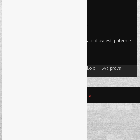
Pravo i finansije
Facebook
Linkedin
Prijava na newsletter
Odaberite oblasti iz kojih želite primati obavijesti putem e-
maila
PRIJAVI SE!
© Refam Creative Solutions – REC d.o.o. | Sva prava
zadržava. All rights reserved.
REFAM CREATIVE SOLUTIONS