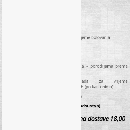
Bolovanje preko šest mjeseci
Pravo na naknadu plaće
Utvrđivanje iznosa naknade plaće
Porezni tretman naknada plaće za vrijeme bolovanja
PRILOZI:
Tabela 1: Pregled naknada majkama – porodiljama prema
kantonalnim propisima
Tabela 2: Pregled naknada za vrijeme
privremene spriječenosti za rad u FBiH (po kantonima)
Pitanja i odgovori (odmori i odsustva)
Ogledni primjeri akata (odmori i odsustva)
Cijena sa PDV-om i troškovima dostave 18,00
KM