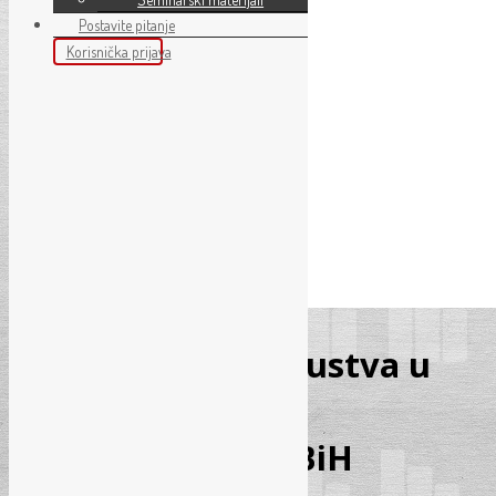
Postavite pitanje
Korisnička prijava
CD – Odmori i odsustva u
radno-pravnom
zakonodavstvu FBiH