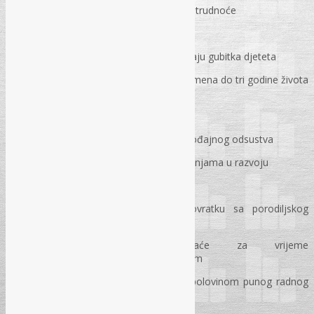
Privremeni raspored žene za vrijeme trudnoće
Porodiljsko odsustvo
Pravo na porodajno odsustvo u slučaju gubitka djeteta
Rad sa polovinom punog radnog vremena do tri godine života
djeteta
Pravo žene na odsustvo radi dojenja
Pravo na odsustvo nakon isteka porođajnog odsustva
Prava roditelja djeteta sa težim smetnjama u razvoju
Prekovremeni rad žene – majke
Pravo na godišnji odmor po povratku sa porodiljskog
odsustva
Pravo na naknadu plaće za vrijeme
bolovanja prouzrokovanog trudnoćom
Naknada plaće za vrijeme rada sa polovinom punog radnog
vremena