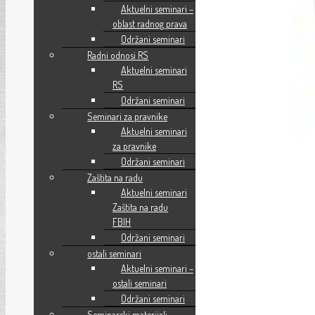
Aktuelni seminari –
oblast radnog prava
Održani seminari
Radni odnosi RS
Aktuelni seminari
RS
Održani seminari
Seminari za pravnike
Aktuelni seminari
za pravnike
Održani seminari
Zaštita na radu
Aktuelni seminari
Zaštita na radu
FBIH
Održani seminari
ostali seminari
Aktuelni seminari –
ostali seminari
Održani seminari
Seminarski materijali