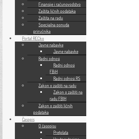
Finansije i računovodstvo
Zaštita ličnih podataka
Zaštita na radu
Specijalna ponuda
priručnika
Portal RECko
Javne nabavke
Javne nabavke
Radni odnosi
Radni odnosi
FBiH
Radni odnosi RS
Zakon o zaštiti na radu
Zakon o zaštiti na
radu FBIH
Zakon o zaštiti ličnih
podataka
Časopis
O časopisu
Pretplata