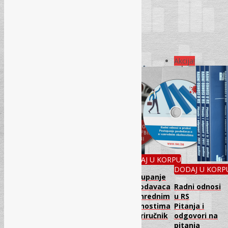
Related Products
Akcija!
Akcija!
DODAJ U KORPU
DODAJ U KORPU
DODAJ U KORPU
DODAJ U KORP
Pitanja i
Postupanje
Komentar
odgovori –
poslodavaca
Radni odnosi
Zakona
Radni odnosi
u vanrednim
u RS
o
u FBiH u 2021.
okolnostima
Pitanja i
finansijskom
godini
CD Priručnik
odgovori na
poslovanju
pitanja