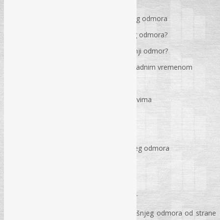
Trajanje godišnjeg odmora
Kriteriji za uvećanje trajanja godišnjeg odmora
Sta se ne računa u trajanje godišnjeg odmora?
Kad se subota ne uračunava u godišnji odmor?
Godišnji odmor radnika sa nepunim radnim vremenom
Način koristenja godišnjeg odmora
Korištenje godišnjeg odmora u dijelovima
Kolektivni godišnji odmor
Zaštita prava na godišnji odmor
Naknada umjesto korištenja godišnjeg odmora
Plan korištenja godišnjeg odmora
Pisana odluka za radnika
Zloupotreba prava na godišnji odmor
Prava radnika u slučaju prekida godišnjeg odmora od strane