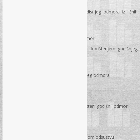
poslodavca
Prava radnika u slučaju prekida godisnjeg odmora iz ličnih
razloga
Zaštita prava na godišnji odmor
Naknada za neiskorišteni godišnji odmor
Materijalna prava radnika u vezi sa korištenjem godišnjeg
odmora
Pravo na naknadu plaće
Pravo na regres za korištenje godišnjeg odmora
Porezni tretman isplate regresa
Isplata dva regresa u jednoj godini
Porezni tretman naknade za neiškoristeni godišnji odmor
PLAĆENO ODSUSTVO
Radnopravni status radnika na plaćenom odsustvu