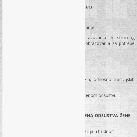
Plaćeno odsustvo do sedam radnih dana
Plaćeno odsustvo zbog darivanja krvi
Druga plaćena odsustva i njihovo trajanje
Plaćeno odsustvo za vrijeme obrazovanja ili stručnog
osposobljavanja i usavršavanja, te obrazovanja za potrebe
sindikalnog rada
NEPLAĆENO ODSUSTVO
Odsustvo radi zadovoljavanja vjerskih, odnosno tradicijskih
potreba radnika
Radnopravni status radnika na neplaćenom odsustvu
PORODILJSKO ODSUSTVO I PLAĆENA
ODSUSTVA
ŽENE –
MAJKE
Odsustvo u slučaju bolesti ili komplikacija u trudnoći