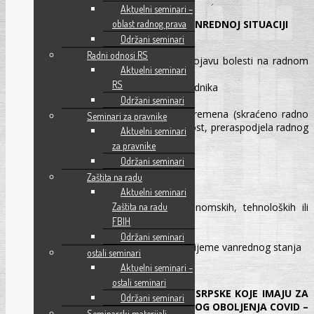
I DIO: Danijela Radonić, dipl. iur.
Aktuelni seminari –
oblast radnog prava
PRAVNI ASPEKT RADNIH ODNOSA U VANREDNOJ SITUACIJI
Održani seminari
Viša sila i vanredna situacija
Radni odnosi RS
Postupanje u slučaju sumnje na pojavu bolesti na radnom
Aktuelni seminari
mjestu
RS
Zaštita ličnih podataka zaraženih radnika
Održani seminari
Obustava rada poslodavca
Mogućnosti za raspored radnog vremena (skraćeno radno
Seminari za pravnike
vrijeme, rad u smjenama, pripravnost, preraspodjela radnog
Aktuelni seminari
vremena)
za pravnike
Organizacija rada i rad od kuće
Održani seminari
Izolacija i plaćeno odsustvo
Zaštita na radu
Neplaćeno odsustvo
Aktuelni seminari
Izmjena ugovorenih uslova rada
Zaštita na radu
Otkaz ugovora o radu zbog ekonomskih, tehnoloških ili
organizacionih promjena
FBIH
Program rješavanja viška radnika
Održani seminari
Rokovi za zaštitu prava radnika u vrijeme vanrednog stanja
ostali seminari
Aktuelni seminari –
II DIO: Miroslav Brkić, dipl. ecc.
ostali seminari
EKONOMSKE MJERE VLADE REPUBLIKE SRPSKE KOJE IMAJU ZA
Održani seminari
CILJ UBLAŽAVANJE POSLJEDICA VIRUSNOG OBOLJENJA COVID –
Seminarski materijali