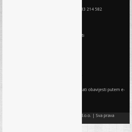
Mobitel: +387 (0) 61 150 454
Fax: +387 (0) 33 408 779, +387 (0) 33 214 582
RADNO VRIJEME
Ponedjeljak - Petak:
8:30 – 17:00 sati
Subota:
Ne radimo
Nedjelja i praznici:
Ne radimo
Pravo i finansije
Facebook
Linkedin
Prijava na newsletter
Odaberite oblasti iz kojih želite primati obavijesti putem e-
maila
PRIJAVI SE!
© Refam Creative Solutions – REC d.o.o. | Sva prava
zadržava. All rights reserved.