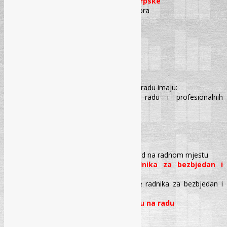
Uloga Inspektorata Republike Srpske
Obaveze republičkog inspektora
Informacije za vozače
Postupanje vozača
Mjere zaštite
Uputstva o samoizolaciji
Visok rizik izloženosti imaju:
Kršenje obaveza i kazni
Bezbjednost i zdravlje na radu
Pravo na zaštitu i zdravlje na radu imaju:
Spriječavanje nesreće na radu i profesionalnih
oboljenja
Preventivne mjere
Procjena rizika
Prevencija i kontrola rizika
Pojedini pojmovi
Mjere za bezbjedan i zdrav rad na radnom mjestu
Postupak osposobljavanja radnika za bezbjedan i
zdrav rad
Program za osposobljavanje radnika za bezbjedan i
zdrav rad
Sredstva opreme za ličnu zaštitu na radu
Inspekcija rada