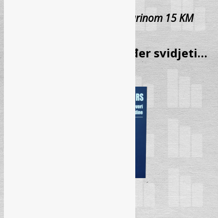
Cijena sa PDV-om i poštarinom 15 KM
Možda će vam se također svidjeti…
Akcija!
DODAJ U KORPU
Radni
odnosi u RS