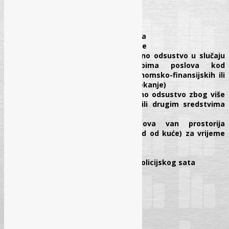
IV DIO
OBRASCI I PRIMJERI
Оdluka o prekidu (obustavi) rada
Odluka o obavljanju rada od kuće
Rješenje o upućivanju na plaćeno odsustvo u slučaju
neplaniranog smanjenja obima poslova kod
poslodavca, kao i razloga ekonomsko-finansijskih ili
tehničko-tehnološke prirode (čekanje)
Rješenje o upućivanju na plaćeno odsustvo zbog više
sile ili havarije na mašinama ili drugim sredstvima
rada
R
ješenje o obavljanju poslova van prostorija
poslodavca (rad na daljinu i rad od kuće) za vrijeme
vanredne situacije
Оdluka o radu u smjenama
Potvrda o kretanju za vrijeme policijskog sata
Obim priručnika: 108 strana
Uvez: meki