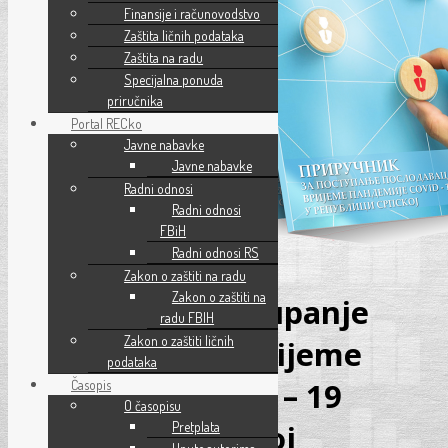
Finansije i računovodstvo
Zaštita ličnih podataka
Zaštita na radu
Specijalna ponuda
priručnika
Portal RECko
Javne nabavke
Javne nabavke
Radni odnosi
Radni odnosi
FBiH
Radni odnosi RS
Zakon o zaštiti na radu
Zakon o zaštiti na
Priručnik za postupanje
radu FBIH
Zakon o zaštiti ličnih
poslodavaca za vrijeme
podataka
pandemije COVID – 19
Časopis
O časopisu
u Republici Srpskoj
Pretplata