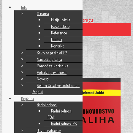
Info
O nama
Preskoči na glavni sadržaj
Misija i vizija
Preskoči na pretragu
Naše usluge
Reference
×
Dodaci
Računovodstvo zaliha
Kontakt
Kako se pretplatiti?
Akcija!
Najčešća pitanja
Pomoć za korisnike
Politika privatnosti
Novosti
Refam Creative Solutions –
Propisi
Knjižara
Radni odnosi
Radni odnosi
FBiH
Radni odnosi RS
Javne nabavke