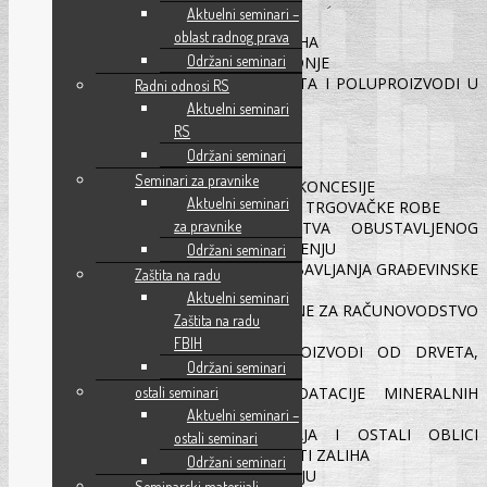
Aktuelni seminari –
TEORETSKI TRETMAN ZALIHA
oblast radnog prava
RAČUNOVODSTVO STICANJA ZALIHA
Održani seminari
ZALIHE OBUSTAVLJENE PROIZVODNJE
PROIZVODNJA KOD KOOPERANATA I POLUPROIZVODI U
Radni odnosi RS
OBRADI I DORADI
Aktuelni seminari
METODE ZA OBRAČUN TROŠKA
RS
VIŠKOVI I MANJKOVI ZALIHA
Održani seminari
ZALIHE DOBIVENE IZ GOODWIIL-A
Seminari za pravnike
ZALIHE DOBIVENE KORIŠTENJEM KONCESIJE
Aktuelni seminari
SPECIFIČNOSTI RAČUNOVODSTVA TRGOVAČKE ROBE
za pravnike
STALNA SREDSTVA I SREDSTVA OBUSTAVLJENOG
POSLOVANJA NAMIJENJENA OTUĐENJU
Održani seminari
ZALIHE DOBIVENE IZ PROCESA OBAVLJANJA GRAĐEVINSKE
Zaštita na radu
DJELATNOSTI
Aktuelni seminari
ZAKON O PDV – VAŽNE NAPOMENE ZA RAČUNOVODSTVO
Zaštita na radu
ZALIHA
FBIH
PROIZVODNJA NAMJEŠTAJA (PROIZVODI OD DRVETA,
Održani seminari
METALA, TEKSTILA I SL.)
ZALIHE DOBIVENE IZ EKSPLOATACIJE MINERALNIH
ostali seminari
RESURSA
Aktuelni seminari –
SMANJENJE ZALIHA – PRODAJA I OSTALI OBLICI
ostali seminari
OTUĐENJA KOLIČINE I VRIJEDNOSTI ZALIHA
Održani seminari
ZALIHE U FINANSIJSKOM IZVJEŠTAJU
Seminarski materijali