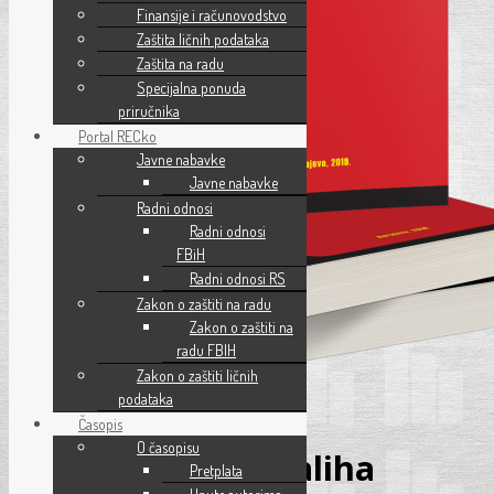
Finansije i računovodstvo
Zaštita ličnih podataka
Zaštita na radu
Specijalna ponuda
priručnika
Portal RECko
Javne nabavke
Javne nabavke
Radni odnosi
Radni odnosi
FBiH
Radni odnosi RS
Zakon o zaštiti na radu
Zakon o zaštiti na
radu FBIH
Zakon o zaštiti ličnih
podataka
Časopis
O časopisu
Računovodstvo zaliha
Pretplata