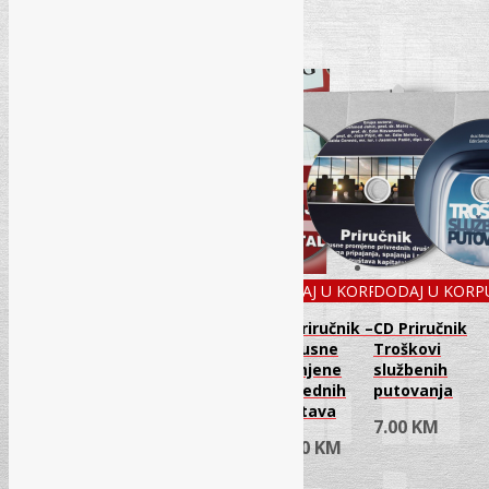
Related Products
DODAJ U KORPU
DODAJ U KORPU
DODAJ U KORPU
DODAJ U KORP
Pravni i
CD Priručnik
CD Priručnik –
CD Priručnik
računovodstveni
Konverzija
Statusne
Troškovi
aspekt
obaveza u
promjene
službenih
lizinga
kapital
privrednih
putovanja
društava
10.00
KM
10.00
KM
7.00
KM
20.00
KM