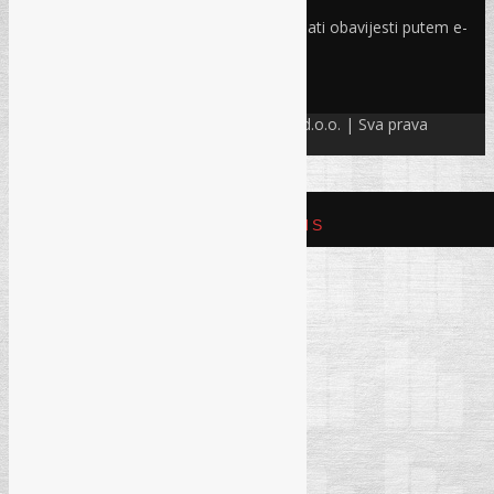
Odaberite oblasti iz kojih želite primati obavijesti putem e-
maila
PRIJAVI SE!
© Refam Creative Solutions – REC d.o.o. | Sva prava
zadržava. All rights reserved.
REFAM CREATIVE SOLUTIONS