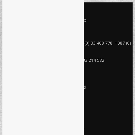
KONTAKT INFO
Refam Creative Solutions - REC d.o.o.
Jukićeva br. 2, 71000 Sarajevo BiH
rec@rec.ba
Telefon: +387 (0) 33 214 582, +387 (0) 33 408 778, +387 (0)
33 408 779
Mobitel: +387 (0) 61 150 454
Fax: +387 (0) 33 408 779, +387 (0) 33 214 582
RADNO VRIJEME
Ponedjeljak - Petak:
8:30 – 17:00 sati
Subota:
Ne radimo
Nedjelja i praznici:
Ne radimo
Pravo i finansije
Facebook
Linkedin
Prijava na newsletter