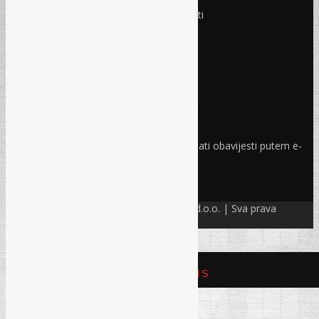
Ponedjeljak - Petak:
8:30 – 17:00 sati
Subota:
Ne radimo
Nedjelja i praznici:
Ne radimo
Pravo i finansije
Facebook
Linkedin
Prijava na newsletter
Odaberite oblasti iz kojih želite primati obavijesti putem e-
maila
PRIJAVI SE!
© Refam Creative Solutions – REC d.o.o. | Sva prava
zadržava. All rights reserved.
REFAM CREATIVE SOLUTIONS