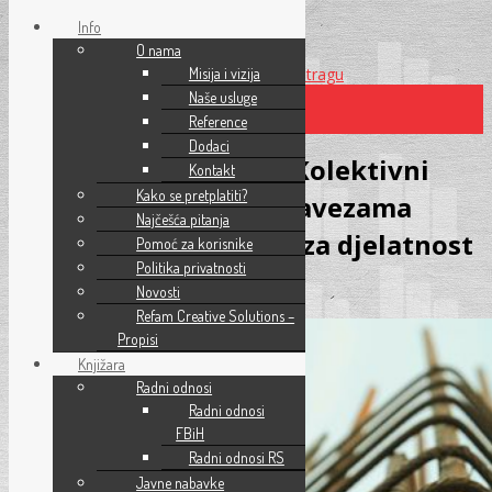
Info
O nama
Preskoči na glavni sadržaj
Misija i vizija
Preskoči na pretragu
Naše usluge
Reference
×
Dodaci
Stupio na snagu novi Kolektivni
Kontakt
Kako se pretplatiti?
ugovor o pravima i obavezama
Najčešća pitanja
poslodavaca i radnika za djelatnost
Pomoć za korisnike
Politika privatnosti
građevinarstva u FBiH
Novosti
Refam Creative Solutions –
Propisi
Knjižara
Radni odnosi
Radni odnosi
FBiH
Radni odnosi RS
Javne nabavke