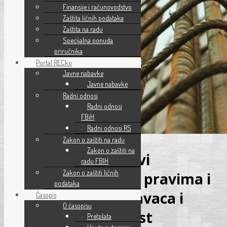
Finansije i računovodstvo
Zaštita ličnih podataka
Zaštita na radu
Specijalna ponuda
priručnika
Portal RECko
Javne nabavke
Javne nabavke
Radni odnosi
Radni odnosi
FBiH
Radni odnosi RS
Zakon o zaštiti na radu
Zakon o zaštiti na
Stupio na snagu novi
radu FBIH
Zakon o zaštiti ličnih
Kolektivni ugovor o pravima i
podataka
obavezama poslodavaca i
Časopis
O časopisu
radnika za djelatnost
Pretplata