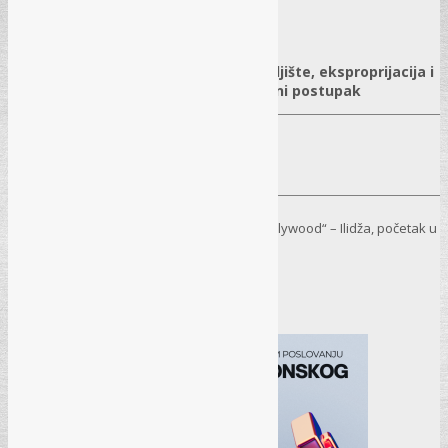
10.11.2025.
/
0 komentar
✓
Imovinsko–pravni odnosi u praksi
✓
Državna imovina, građevinsko zemljište, eksproprijacija i
harmonizacija nekretnina kroz upravni postupak
Predavač:
mr. Jasmin Voloder, općina Ilidža
16. 12. 2025.
– Sarajevo, Hotel „Hollywood“ – Ilidža, početak u
Seminar
09:30
Pročitaj više
→