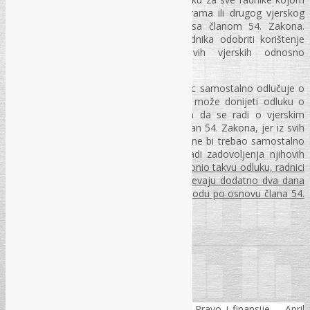
proglašava neradni dan za vrijeme Bajrama ili drugog vjerskog
praznika, slobodnim danom u skladu sa članom 54. Zakona.
Poslodavac može samo na zahtjev radnika odobriti korištenje
odsustva radi zadovoljavanja njegovih vjerskih odnosno
tradicijskih potreba.
Međutim, s obzirom na to da poslodavac samostalno odlučuje o
radnim i neradnim danima, poslodavac može donijeti odluku o
neradnom danu bez navođenja razloga da se radi o vjerskim
praznicima, odnosno bez pozivanja na član 54. Zakona, jer iz svih
prethodno navednih razloga poslodavac ne bi trebao samostalno
da određuje radnicima slobodan dan radi zadovoljenja njihovih
vjerskih potreba.
Ukoliko bi poslodavac donio takvu odluku, radnici
bi formalno-pravno imali pravo da zahtijevaju dodatno dva dana
plaćenog odsustva u nekom drugom periodu po osnovu člana 54.
stav (3).
Pogledajte i ostale
Novosti.
Ovaj članak bit će objavljen u časopisu Pravo i finansije – April