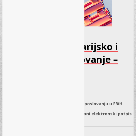
Seminar – Kancelarijsko i
elektronsko poslovanje –
Decembar 2025
09.11.2025.
/
0 komentar
✓
Primjena propisa o kancelarijskom poslovanju u FBiH
✓
Elektronsko poslovanje i kvalifikovani elektronski potpis
(priprema za obaveznu primjenu)
Predavač: