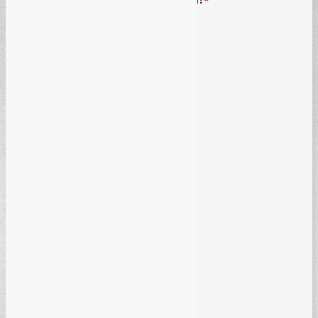
Javne nabavke
FBiH Radni odnosi
RS Radni odnosi
FBiH Zaštita na radu
FBiH Finansije i računovodstvo
RS Finansije i računovodstvo
Zaštita ličnih podataka
Kancelarijsko poslovanje
Parnični postupak
Zemljišne knjige
Naplata potraživanja
Naknada štete