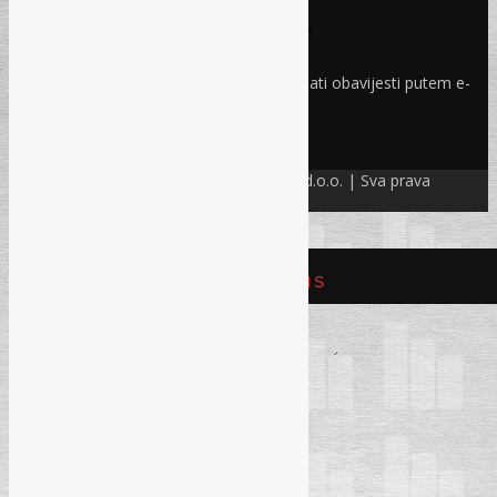
Prijava na newsletter
Odaberite oblasti iz kojih želite primati obavijesti putem e-
maila
PRIJAVI SE!
© Refam Creative Solutions – REC d.o.o. | Sva prava
zadržava. All rights reserved.
REFAM CREATIVE SOLUTIONS