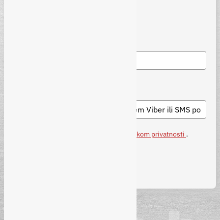
Carine
Email adresa
*
Broj mobitela (nije obavezno)
Slažem se sa
uslovima korištenja i politikom privatnosti
.
Prijava