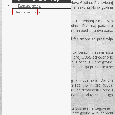
se slave u Federaciji Bosni i Hercegovini Nova Godina, Prvi svibanj
Postavite pitanje
/ maj i Dan pobjede nad fašizmom. Prema Zakonu Nova godina
se slavi 1. i 2. siječanj / januar.
Korisnička prijava
Prvi svibanj / maj – Praznik rada se slavi 1. i 2. svibanj / maj. Ako
jedan od dana u koje se slavi Nova Godina i Prvi maj padaju u
nedjelju, praznikom se smatra prvi naredni dan poslije ta dva dana.
Deveti svibanj / maj – Dan pobjede nad fašizmom se proslavlja
radno.
Zakonom o proglašenju 1. ožujka / marta Danom nezavisnosti
Bosne i Hercegovine (“Službeni list R BiH”, broj 9/95), određeno je
da je 1. ožujak /mart Dan nezavisnosti Bosne i Hercegovine
praznik i na taj dan državni organi, poduzeća i druga pravna lica ne
rade.
Zakonom o proglašenju 25. studenog / novembra Danom
državnosti Bosne i Hercegovine (“Službeni list R BiH”, broj 9/95),
određeno je da je 25. studeni / novembar Dan državnosti Bosne i
Hercegovine i da na taj dan državni organi, poduzeća i druga
pravna lica ne rade.
U smislu gore iznesenog, Dan nezavisnosti Bosne i Hercegovine –
1. ožujak / mart i dan državnosti Bosne i Hercegovine – 25. studeni