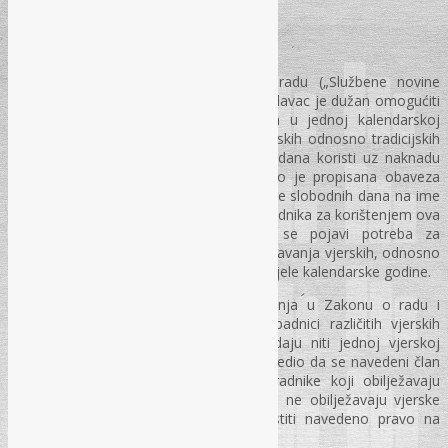
Vjerski praznici
Prema članu 54. stav (3) Zakona o radu („Službene novine
Federacije BiH“, br. 26/16, i 89/18) poslodavac je dužan omogućiti
radniku odsustvo do četiri radna dana u jednoj kalendarskoj
godini, radi zadovoljavanja njegovih vjerskih odnosno tradicijskih
potreba, s tim da se odsustvo od dva dana koristi uz naknadu
plaće – plaćeno odsustvo. Dakle, izričito je propisana obaveza
poslodavca da radniku omogući korištenje slobodnih dana na ime
religijskih potreba. Zavisno od zahtjeva radnika za korištenjem ova
četiri dana, odnosno vremena kada se pojavi potreba za
korištenjem slobodnih dana radi zadovoljavanja vjerskih, odnosno
tradicijskih potreba, to može biti u toku cijele kalendarske godine.
Smatramo da je jedno od boljih rješenja u Zakonu o radu i
navedena odredba, jer u BiH žive pripadnici različitih vjerskih
zajednica, kao i građani koji ne pripadaju niti jednoj vjerskoj
zajednici. Zbog toga je zakonodavac odredio da se navedeni član
Zakona o radu ne odnosi samo na radnike koji obilježavaju
vjerske praznike, nego i na radnike koji ne obilježavaju vjerske
praznike ali u toku godine mogu koristiti navedeno pravo na
plaćeno, odnosno neplaćeno odsustvo.