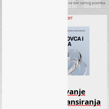
/ novembar, se slave samo jedan dan i to na dan samog praznika.
Najnoviji seminari
Seminar – Sprečavanje
pranja novca i finansiranja