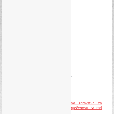
Sporazumni raskid ugovora o radu
Instrukcija Federalnog Ministarstva zdravstva za
postupanje u vezi privremene spriječenosti za rad
uzrokovane koronavirusom