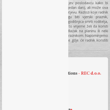
toku godine da dva puta podnese zahjev poslodavcu kako bi
koristio plaćeno odsustvo odvojeno (po jedan dan), ali može ova
dva dana spojiti te koristiti po jednom zahtjevu. Razlozi koje radnik
ne mora navoditi
u zahtjevu a mogu biti vjerski praznik,
obilježavanje obljetnice rođenja djeteta, godišnjica smrti roditelja,
ali i svi ostali razlozi zbog kojih radnik u to vrijeme želi da koristi
navedenu pogodnost kao što je npr. odlazak na planinu ili neki
drugi razlog koji nema veze sa vjerskim praznikom. Napominjemo
da poslodavac nema pravo da preispituje gdje će radnik koristiti
navedeno pravo.
Prijava na newsletter
Iz kojih oblasti želite primati obavijesti?
*