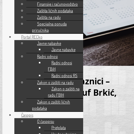
Finansije i računovodstvo
Zaštita ličnih podataka
Zaštita na radu
Specijalna ponuda
priručnika
Portal RECko
Javne nabavke
Javne nabavke
Radni odnosi
Radni odnosi
FBiH
Radni odnosi RS
Državni i vjerski praznici –
Zakon o zaštiti na radu
Zakon o zaštiti na
stručni članak – Jusuf Brkić,
radu FBIH
dipl. iur.
Zakon o zaštiti ličnih
podataka
Časopis
0 komentar
O časopisu
Novosti
,
RADNI ODNOSI FBIH
Pretplata
objavio
Saša Kristić