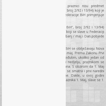
Prvenstveno napominjemo da vjerski praznici nisu predmet
Zakona o praznicima (“Službeni list RBiH”, broj 2/92 i 13/94) koji je
preuzet i koji se u skladu sa Ustavom Federacije BiH primjenjuje
kao federalni zakon.
Zakonom o praznicima (“Službeni list R BiH”, broj 2/92 i 13/94)
određeno je da su međunarodni praznici koji se slave u Federaciji
Bosni i Hercegovini Nova Godina, Prvi svibanj / maj i Dan pobjede
nad fašizmom.
U skladu sa ovim zakonom, u Federaciji BiH se obilježavaju Nova
godina i Međunarodni praznik rada – Prvi maj. Prema Zakonu Prvi
maj – Praznik rada se slavi 1. i 2. maj, međutim, ukoliko jedan od
dana u koje se slavi Prvi maj padaju u nedjelju, praznikom se
smatra prvi naredni dan poslije ta dva dana. S obzirom da 1. Maj
2022. godine pada u nedjelju, praznikom se smatra i prvi naredni
radni dan, odnosno 3. Maj 2022. Godine. Dakle, u ovoj godini
plaćeno odsustvo za vrijeme državnog praznika 1. Maj, slave se 1.
2. i 3. Maj.