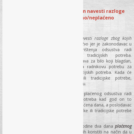
Radnik u svom zahtjevu nije dužan navesti razloge
zbog kojih koristi pravo na plaćeno/neplaćeno
odsustvo
Radnik u svom zahtjevu
nije dužan navesti razloge zbog kojih
koristi pravo na plaćeno/neplaćeno odsustvo
jer je zakonodavac u
ovom članu naveo mogućnost korištenja odsustva radi
zadovoljavanja vjerskih odnosno tradicijskih potreba.
Zakonodavac nije vezivao korištenje prava za bilo koji blagdan,
vjersku ili tradicijsku potrebu, nego za radnikovu potrebu za
zadovoljavanje vjerskih, odnosno tradicijskih potreba. Kada će
radnik zadovoljavati svoje vjerske ili tradicijske potrebe,
zakonodavac je to pravo prepustio radniku.
Radniku se mora omogućiti korištenje plaćenog odsustva radi
zadovoljavanja vjerskih ili tradicijskih potreba kad god on to
zahtijeva, u okviru dva plaćena i dva neplaćena dana, a poslodavac
nema pravo da preispituje
koje će vjerske ili tradicijske potrebe
radnik zadovoljiti.
Dakle, radnik može zahtijevati u toku godine dva dana
plaćenog
odsustva
po navedenom članu, a može ih koristiti na način da u