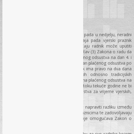
Zaključak
S obzirom na činjenicu da praznik 1. Maj pada u nedjelju, neradni
dani su 1. 2. i 3. Maj. Međutim, 2. Maja pada vjerski praznik
Ramazanski bajram. U navedenom slučaju radnik može uputiti
zahtjev poslodavcu na osnovu člana 54. stav (3) Zakona o radu da
mu poslodavac omogući korištenje plaćenog odsustva na dan 4. i
5. Maja ili može zahtijevati samo jedan dan plaćenog odsustva po
ovom osnovu, odnosno 4. Maj, jer radnik ima pravo na dva dana
plaćenog odsustva za vrijeme vjeriskih odnosno tradicijskih
potreba. Ukoliko bi radnik koristio dva dana plaćenog odsustva na
dane 4. i 5. Maja, u tom slučaju radnik u toku tekuće godine ne bi
mogao više koristiti dane plaćenog odsustva za vrijeme vjerskih,
odnosno tradicijskih potreba.
Dakle, u navedenom slučaju potrebno je napraviti razliku između
plaćenog odsustva u smislu Zakona o praznicima te zadovoljavaju
vjerskih, odnosno tradicijskih potreba koje omogućava Zakon o
radu.
Poslodavac ne bi trebao da donese odluku za sve radnike kojom