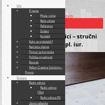
Info
O nama
Preskoči na glavni sadržaj
Misija i vizija
Preskoči na pretragu
Naše usluge
Reference
×
Dodaci
Državni i vjerski praznici – stručni
Kontakt
Kako se pretplatiti?
članak – Jusuf Brkić, dipl. iur.
Najčešća pitanja
Pomoć za korisnike
Politika privatnosti
Novosti
Refam Creative Solutions –
Propisi
Knjižara
Radni odnosi
Radni odnosi
FBiH
Radni odnosi RS
Javne nabavke