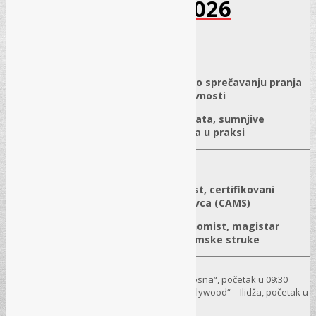
terorizma – Maj 2026
01.05.2026.
/
0 komentar
✓
Obaveze obveznika prema Zakonu o sprečavanju pranja
novca i finansiranja terorističkih aktivnosti
✓
Procjena rizika, identifikacija klijenata, sumnjive
transakcije i obavezna dokumentacija u praksi
Predavači:
Borislav Čvoro – diplomirani ekonomist, certifikovani
specijalista za sprečavanje pranja novca (CAMS)
Aleksandar Bozalo – diplomirani ekonomist, magistar
pravnih nauka i sudski vještak ekonomske struke
12. 05. 2026.
– Banjaluka, Hotel „Bosna“, početak u 09:30
Seminar
13. 05. 2026.
– Sarajevo, Hotel „Hollywood“ – Ilidža, početak u
09:30