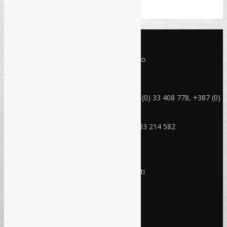
CD Priručnik Otkaz ugovora o radu
KONTAKT INFO
Refam Creative Solutions - REC d.o.o.
Jukićeva br. 2, 71000 Sarajevo BiH
rec@rec.ba
Telefon: +387 (0) 33 214 582, +387 (0) 33 408 778, +387 (0)
33 408 779
Mobitel: +387 (0) 61 150 454
Fax: +387 (0) 33 408 779, +387 (0) 33 214 582
RADNO VRIJEME
Ponedjeljak - Petak:
8:30 – 17:00 sati
Subota:
Ne radimo
Nedjelja i praznici:
Ne radimo
Pravo i finansije
Facebook
Linkedin