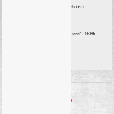
Mr. Alen Taletović
– Sudija Ustavnog suda FBiH
Seminar
18. 12. 2025.
– Sarajevo
Hotel “Hollywood” –
09:30h
Pročitaj više
→
1
2
Praznik rada i Ramazanski bajram