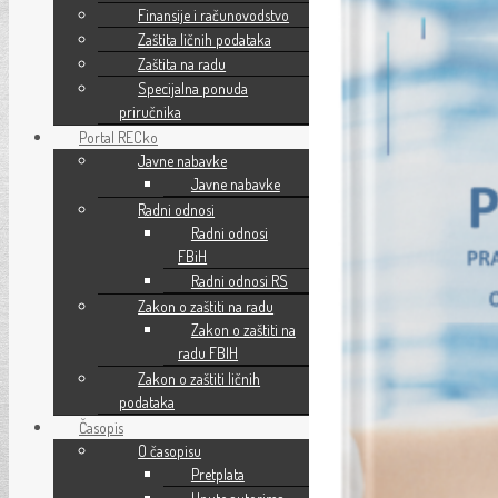
Finansije i računovodstvo
Zaštita ličnih podataka
Zaštita na radu
Specijalna ponuda
priručnika
Portal RECko
Javne nabavke
Javne nabavke
Radni odnosi
Radni odnosi
FBiH
Radni odnosi RS
Zakon o zaštiti na radu
Zakon o zaštiti na
radu FBIH
Zakon o zaštiti ličnih
podataka
Časopis
O časopisu
Pretplata