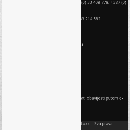
Telefon: +387 (0) 33 214 582, +387 (0) 33 408 778, +387 (0)
33 408 779
Mobitel: +387 (0) 61 150 454
Fax: +387 (0) 33 408 779, +387 (0) 33 214 582
RADNO VRIJEME
Ponedjeljak - Petak:
8:30 – 17:00 sati
Subota:
Ne radimo
Nedjelja i praznici:
Ne radimo
Pravo i finansije
Facebook
Linkedin
Prijava na newsletter
Odaberite oblasti iz kojih želite primati obavijesti putem e-
maila
PRIJAVI SE!
© Refam Creative Solutions – REC d.o.o. | Sva prava
zadržava. All rights reserved.