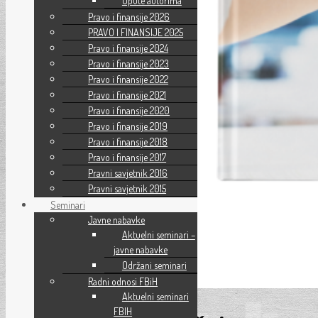
Upute autorima
Pravo i finansije 2026
PRAVO I FINANSIJE 2025
Pravo i finansije 2024
Pravo i finansije 2023
Pravo i finansije 2022
Pravo i finansije 2021
Pravo i finansije 2020
Pravo i finansije 2019
Pravo i finansije 2018
Pravo i finansije 2017
Pravni savjetnik 2016
Pravni savjetnik 2015
Seminari
Javne nabavke
Aktuelni seminari –
javne nabavke
Održani seminari
Radni odnosi FBiH
Aktuelni seminari
FBIH